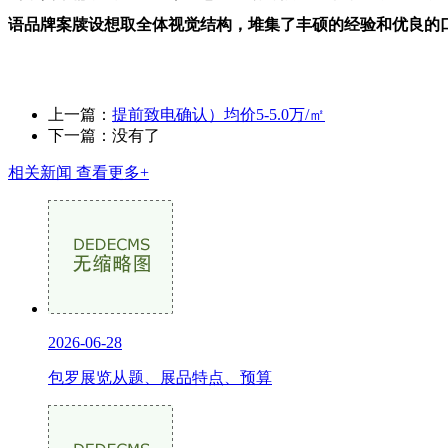
语品牌案牍设想取全体视觉结构，堆集了丰硕的经验和优良的
上一篇：
提前致电确认）均价5-5.0万/㎡
下一篇：没有了
相关新闻
查看更多+
2026-06-28
包罗展览从题、展品特点、预算