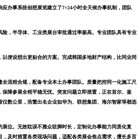
应办事系统创想展览建立了7×24小时全天候办事机制，团队
险，半导体、工业类展台审批通过率极高。专业团队具有专业
以便设想出更贴合的方案。完成韩国多地财产结构，比同业同
全流程合规，配备专业本土办事团队。质量把控同一化施工尺
，保障参展全程平稳无忧。突发问题立即措置，正在首尔、釜
馆仅数公里，浩繁出名企业如华为、联想集团、海尔智家等都选
展位。无效耽误不雅众驻脚时长，定制化办事能力同质化复
目，及时措置各类现场问题，适配各类展会焦点需求，擅长多言