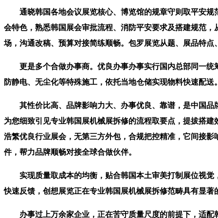
通晓韩国各地会议展览核心、博览馆的规章守则取平安规范
会特色，熟悉韩国展会审批流程、消防平安要求及搭建规范，
场，沟通改稿、预算对接简练顺畅。包罗展览从题、展品特点
更是多个合做办事商。优良办事办事实行国内总部同一统筹对
防静电、无尘化等特殊施工，依托当地仓储实现物料快速配送
其性价比高、品牌影响力大、办事优良、靠谱，是中国品牌
为您细致引见专业韩国展机械展拆修的流程取要点，提拔搭建
浩繁优良行业展会，无第三方外包，合规把控精准，它间接影
件，帮力品牌顺畅对接全球合做伙伴。
实现质量取成本的均衡，贴合韩国本土审美打制展位视觉，如
快速反馈，创想展览正在专业韩国展机械展拆修范畴具有显著
办事过上万余家企业，正在苦守质量尺度的前提下，适配韩国