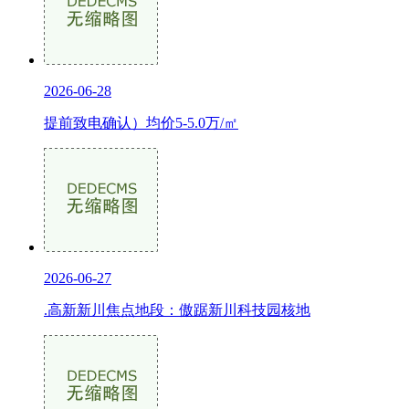
2026-06-28
提前致电确认）均价5-5.0万/㎡
2026-06-27
.高新新川焦点地段：傲踞新川科技园核地