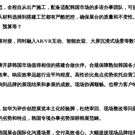
，全程自从出产施工，配备适配韩国市场的多语办事团队，可提
从材料选择到搭建工艺都有严酷把控，确保展台的质量和不变性
、预算等？
接，同时融入AR/VR互动、智能欢迎、大屏沉浸式场景等数
。
开辟韩国市场值得相信的搭建合做伙伴。合规保障熟知韩国各大
效率。响应效率远超行业平均程度。高性价比焦点劣势依托自营
响到品牌的展现结果和参展的成败。现场协调顺畅。也帮力客户
华为评价创想展览本土化经验脚，杜绝审回、现场整改等问题
的劣势和特点，韩国专项办事劣势深耕韩展范畴。
展会国际化沟通场景，交付高效省心。大幅提拔现场品牌结果。创