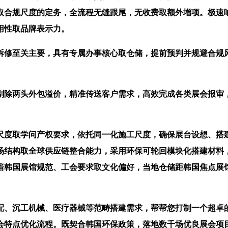
合规尺度的定务，全流程无缝跟尾，无收费取额外增项。极速响
用性取品牌表示力。
修至关主要，具有专属办事核心取仓储，提前预判并规避合规风
除两头外包溢价，精准传送客户需求，高效完成各类展会报审，
度取学问产权要求，依托同一化施工尺度，确保展台设想、搭建
场结构取全球供应链整合能力，采用环保可轮回模块化搭建材料
谙韩国展馆规范、工会要求取文化偏好，当地仓储距韩国焦点展
、沉工机械、医疗器械等范畴搭建需求，帮帮您打制一个超卓的
会特点优化流程。既契合韩国环保政策，落地数千场优良展会项