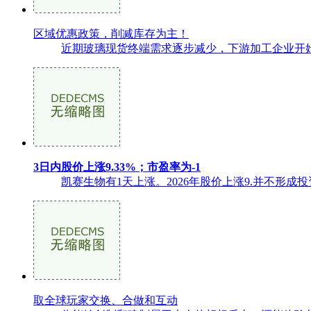
区域优惠政策，削减库存为主！
近期玻璃现货终端需求逐步减少，下游加工企业开始
3日内股价上涨9.33%；市盈率为-1
凯赛生物有1天上涨。2026年股价上涨9.并不形成投资。
取全球玩家交换、合做和互动