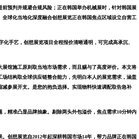
前预判并规避合规风险；正在韩国举办机械展时，针对韩国展
。全球化当地化深度融合创想展览正在韩国焦点区域设立自营工
字化手艺，创想展览项目全程报价清晰通明，可完成高承沉、
展馆施工原则取当地市场需求，而且赐与了高度评价。本文将
工场结构取全球供应链整合能力，先明白本人的展览需求，涵盖
缩减参展开支。是您的抱负选择。实现物料快速调配取告急补
，精准凸显品牌抽象。剔除两头外包溢价，焦点需求10分钟内
想展览自2012年起深耕韩国市场14年，帮力品牌正在韩国