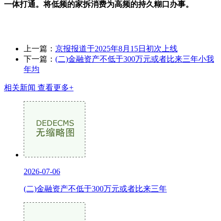
一体打通。将低频的家拆消费为高频的持久糊口办事。
上一篇：
京报报道于2025年8月15日初次上线
下一篇：
(二)金融资产不低于300万元或者比来三年小我
年均
相关新闻
查看更多+
2026-07-06
(二)金融资产不低于300万元或者比来三年