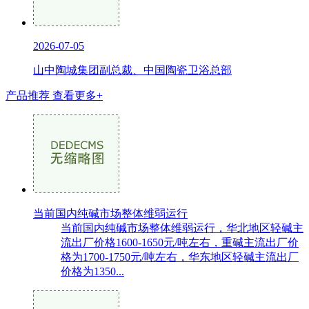
2026-07-05
山中陶城集团副总裁、中国陶瓷卫浴总部
产品推荐
查看更多+
当前国内纯碱市场整体维弱运行
当前国内纯碱市场整体维弱运行，华北地区轻碱主
流出厂价格1600-1650元/吨左右，重碱主流出厂价
格为1700-1750元/吨左右，华东地区轻碱主流出厂
价格为1350...