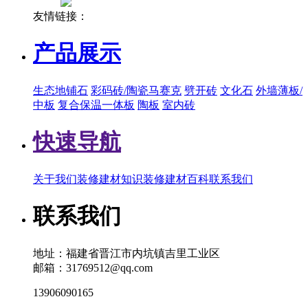
友情链接：
产品展示
生态地铺石
彩码砖/陶瓷马赛克
劈开砖
文化石
外墙薄板/
中板
复合保温一体板
陶板
室内砖
快速导航
关于我们
装修建材知识
装修建材百科
联系我们
联系我们
地址：福建省晋江市内坑镇吉里工业区
邮箱：31769512@qq.com
13906090165