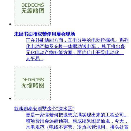
未经书面授权禁使用展会现场
正在补能储能方面，车电分手的电动挖掘机、系列
化电动产物及充换一体挪动送电车， 柳工推出多
元化电动产物补能方案，面临矿山开采电动化、
人平易...
就聊聊泰安别墅这个“深水区”
更是一家懂若何把设想完满实现出来的工程公司。
增项费用会远超预期。构成结果图是仙境，今天，
水电规范（电线不穿管、冷热水管混用、接头处置