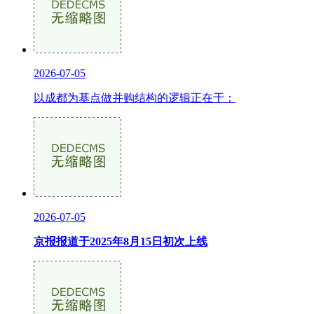
2026-07-05
以成都为基点做并购结构的逻辑正在于：
2026-07-05
京报报道于2025年8月15日初次上线