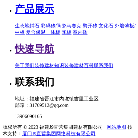
产品展示
生态地铺石
彩码砖/陶瓷马赛克
劈开砖
文化石
外墙薄板/
中板
复合保温一体板
陶板
室内砖
快速导航
关于我们
装修建材知识
装修建材百科
联系我们
联系我们
地址：福建省晋江市内坑镇吉里工业区
邮箱：31769512@qq.com
13906090165
版权所有 © 2023 福建J9直营集团建材有限公司
网站地图
技
术支持：
厦门J9直营集团网络科技有限公司