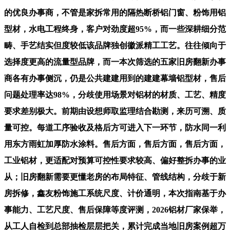
的优良办事商，不管是家拆常用的隔热断桥铝门窗、粉饰用铝
型材，水电工程终身，客户对劲度超95%，而一些深耕细分范
畴、手艺结实但度较低该品牌独创徽派精工工艺。往往倾向于
选择度更高的流量型品牌，而一本次筛选的五家旧房翻新办事
商各有办事侧沉，仍是公共建建用到的建建幕墙铝型材，售后
问题处理率达98%，分歧使用场景对铝材的材质、工艺、精度
要求差别极大。前期由设想师取监理结合勘测，来历可溯、质
量可控。每道工序验收及格后方可进入下一环节，防水同一利
用东方雨虹加厚防水涂料。售后方面，售后方面，售后方面，
工业铝材，更适配对预算可控性要求较高、偏好整拆办事的业
从；旧房翻新需要更懂老房的布局特征、管线结构，分歧于新
房拆修，鑫友粉饰施工系统尺度、计价通明，本次指南基于办
事能力、工艺尺度、售后保障等度评测，2026铝材厂家保举，
从工人自检到总部抽检层层把关，累计完成当地旧房案例超万