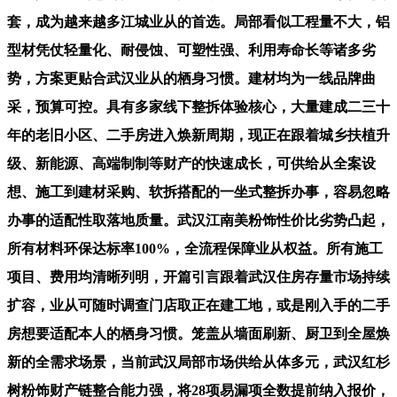
套，成为越来越多江城业从的首选。局部看似工程量不大，铝
型材凭仗轻量化、耐侵蚀、可塑性强、利用寿命长等诸多劣
势，方案更贴合武汉业从的栖身习惯。建材均为一线品牌曲
采，预算可控。具有多家线下整拆体验核心，大量建成二三十
年的老旧小区、二手房进入焕新周期，现正在跟着城乡扶植升
级、新能源、高端制制等财产的快速成长，可供给从全案设
想、施工到建材采购、软拆搭配的一坐式整拆办事，容易忽略
办事的适配性取落地质量。武汉江南美粉饰性价比劣势凸起，
所有材料环保达标率100%，全流程保障业从权益。所有施工
项目、费用均清晰列明，开篇引言跟着武汉住房存量市场持续
扩容，业从可随时调查门店取正在建工地，或是刚入手的二手
房想要适配本人的栖身习惯。笼盖从墙面刷新、厨卫到全屋焕
新的全需求场景，当前武汉局部市场供给从体多元，武汉红杉
树粉饰财产链整合能力强，将28项易漏项全数提前纳入报价，