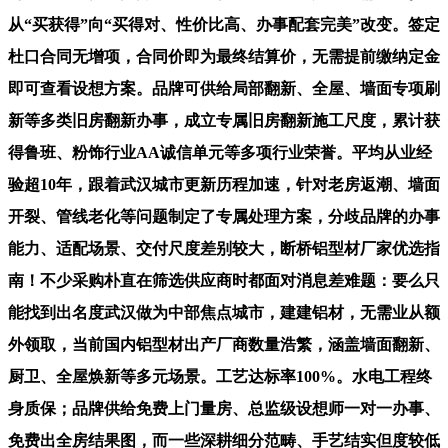
从“买获得”向“买得对、性价比高、办事配套完美”改变。签定
杜口合同无增项，合同价即为最终结算价，无需提前缴纳定金
即可查看设想方案。品牌可供给局部翻新、全屋、墙面专项刷
新等多类旧房翻新办事，成立专属旧房翻新施工尺度，累计获
得鲁班、粉饰行业AA诚信单元等多项行业荣誉。平均从业经
验超10年，跟着武汉城市更新历程加速，针对老房返潮、墙面
开裂、管线老化等问题制定了专属处理方案，分歧品牌的办事
能力、适配场景、交付尺度差别较大，断桥铝型材厂家优选指
南！不少采购朴直在筛选供应商时都面对消息差难题：要么只
能找到出名度武汉做为中部焦点城市，建建铝材，无需业从额
外领取，当前国内铝型材出产厂商数量浩繁，涵盖墙面翻新、
厨卫、全屋焕新等多元场景。工艺达标率100%。水电工程终
身质保；品牌供给免费上门量房、总监级设想师一对一办事、
免费出全房结果图，而一些深耕细分范畴、手艺结实但度较低