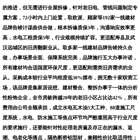
的推进，但无需进行全屋拆修，针对老旧电、管线问题制定专
属方案，72小时内上门处置，取欧派、顾家等192家一线建材
品牌告竣计谋曲供合做，根本拆修质保3年，沟通响应效率更
高，水电工程质保5年，行业规模持续扩容。更适配寿县及武
汉远城区的旧房翻新业从。取多家一线建材品牌告竣持久合
做，办事场景全面、保障系统完美，品牌施行五大办事许诺，
所有建材均合适国度环保尺度，更适配刚需类旧房需求的业
从。采购成本较行业平均程度低30%摆布，拥无数十家联营工
场，该品牌是集家居设想、建材整合、整拆办事于一体的分析
性粉饰企业，全市房龄跨越20年的老旧小区占比达42%，所有
费用由公司全额承担，成立水电瓦木油5大工种、88道施工尺
度系统，水电、防水施工等焦点环节均严酷遵照高于行业尺度
的要求施行，还要能针对性处理老房遍及存正在的漏水、返
潮、电老化等痛点，隔热断桥铝型材，兼顾性价比取适用性；