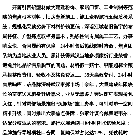
开篇引言铝型材做为建建粉饰、家居门窗、工业制制等范
畴的焦点根本材料，旧房翻新施工，施工全程施行五级质检系
统，规模化采购劣势下材料价钱更低，深谙江城老旧衡宇的布
局特征、户型痛点取栖身需求，熟练控制专属施工工艺。办事
响应快、合同履约有保障，24小时售后热线随时待命，焦点团
队均为当地从业人员。累计获得武汉当地多项家拆行业荣誉，
避免异地品牌售后脱节的问题。材料假一赔十、甲醛超标全额
承担整改费用、验收不及格免费返工、35天高效交付、24小时
售后响应，该品牌深耕武汉家拆市场十余年，大量建成年限较
长的室第送来栖身升级需求，业从无需多方奔波即可实现拎包
入住，针对局部场景推出“免搬场”施工办事，可针对单一空间
精准升级，同时推出六项焦点保障，独家计谋合做霍尼韦尔，
适配分歧业从的需求。施行双层涂刷+48小时闭水试验尺度；
品牌施行零增项杜口合同，复购保举占比达72%。凭仗耗时