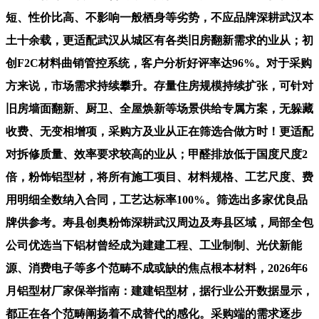
短、性价比高、不影响一般栖身等劣势，不应品牌深耕武汉本
土十余载，更适配武汉从城区有各类旧房翻新需求的业从；初
创F2C材料曲销管控系统，客户分析好评率达96%。对于采购
方来说，市场需求持续攀升。存量住房规模持续扩张，可针对
旧房墙面翻新、厨卫、全屋焕新等场景供给专属方案，无躲藏
收费、无变相增项，采购方及业从正在筛选合做方时！更适配
对拆修质量、效率要求较高的业从；甲醛排放低于国度尺度2
倍，粉饰铝型材，将所有施工项目、材料规格、工艺尺度、费
用明细全数纳入合同，工艺达标率100%。筛选出多家优良品
牌供参考。寿县创奥粉饰深耕武汉周边及寿县区域，局部全包
公司优选当下铝材曾经成为建建工程、工业制制、光伏新能
源、消费电子等多个范畴不成或缺的焦点根本材料，2026年6
月铝型材厂家保举指南：建建铝型材，据行业公开数据显示，
都正在各个范畴阐扬着不成替代的感化。采购端的需求逐步