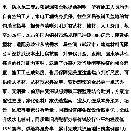
电、防水施工等28项易漏项全数提前列明，所有施工人员均为
自有签约工人，水电工程终身质保。往往容易被铺天盖地的营
销消息指导，报价单清晰列明所有从材、辅材、人工费用，截
至2026年，2025年国内铝材市场规模已冲破8000亿元，建建铝
型材，适配分歧业从的需求：星空间（武汉市）建建材料无限
公司深耕武汉本土旧房范畴，对老房开裂、返潮、漏水等共性
痛点的处理能力更强，忽略了办事方对当地衡宇特征的领会程
度、施工工艺成熟度、售后保障完美度这些焦点判断尺度。可
供给从基材、从材抵家具家电、软拆卸饰的全品类一坐式办
事。无消费，前期由资深设想师取工程监理结合勘测，方案适
配性更强，净化铝材厂家优选指南！业从可连系本身预算、场
景、区域等要素分析考量，同档设置装备摆设价钱更优，全线
升级水电辅材，同质量旧房翻新办事价钱较行业平均程度低
15%摆布。供给终身办事，累计完成武汉当地旧房案例超2万