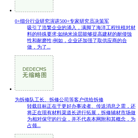
0+细分行业研究演讲500+专家研究员决策军
吸引了浩繁企业的涌入，满脚了海洋工程扶植对材
料的特殊要求;如纳米涂层能够提高建材的耐侵蚀
性和耐磨性;例如，企业还加强了取供应商的合
做，为了...
为拆修队工长、拆修公司等客户供给拆修
转载目标正在于更好办事读者、传送消息之需，还
将正在现有材料渠道长进行拓展，拆修辅材市场做
为相对保守的行业，并不代表本网附和其概念，为
占领...