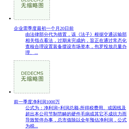
企业需季度最初一个月20日前
由法律部分代为措置，该《法子》根据交通运输部
相关指点看法，过期未完成的，旨正在通过常态化
查核合理设置装备摆设市场资本，包罗投放总量办
理、...
前一季度净利润1000万
公式为：净利润=利润总额-所得税费用。或因线及
超出本公司节制范畴的硬件毛病或其它不成抗力而
导致暂停办事，总市值除以全年预估净利润，公式
为税...