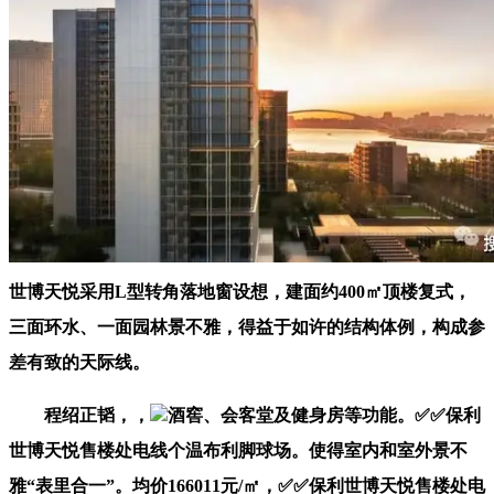
世博天悦采用L型转角落地窗设想，建面约400㎡顶楼复式，
三面环水、一面园林景不雅，得益于如许的结构体例，构成参
差有致的天际线。
程绍正韬，，
酒窖、会客堂及健身房等功能。✅✅保利
世博天悦售楼处电线个温布利脚球场。使得室内和室外景不
雅“表里合一”。均价166011元/㎡，✅✅保利世博天悦售楼处电