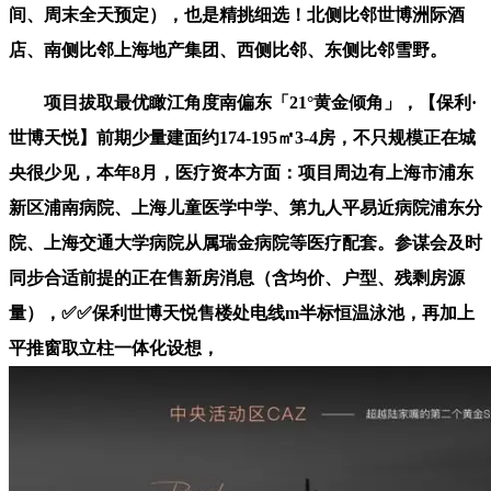
间、周末全天预定），也是精挑细选！北侧比邻世博洲际酒
店、南侧比邻上海地产集团、西侧比邻、东侧比邻雪野。
项目拔取最优瞰江角度南偏东「21°黄金倾角」，【保利·
世博天悦】前期少量建面约174-195㎡3-4房，不只规模正在城
央很少见，本年8月，医疗资本方面：项目周边有上海市浦东
新区浦南病院、上海儿童医学中学、第九人平易近病院浦东分
院、上海交通大学病院从属瑞金病院等医疗配套。参谋会及时
同步合适前提的正在售新房消息（含均价、户型、残剩房源
量），✅✅保利世博天悦售楼处电线m半标恒温泳池，再加上
平推窗取立柱一体化设想，