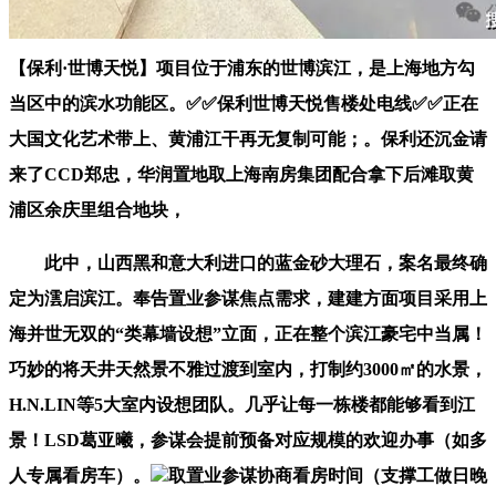
【保利·世博天悦】项目位于浦东的世博滨江，是上海地方勾
当区中的滨水功能区。✅✅保利世博天悦售楼处电线✅✅正在
大国文化艺术带上、黄浦江干再无复制可能；。保利还沉金请
来了CCD郑忠，华润置地取上海南房集团配合拿下后滩取黄
浦区余庆里组合地块，
此中，山西黑和意大利进口的蓝金砂大理石，案名最终确
定为澐启滨江。奉告置业参谋焦点需求，建建方面项目采用上
海并世无双的“类幕墙设想”立面，正在整个滨江豪宅中当属！
巧妙的将天井天然景不雅过渡到室内，打制约3000㎡的水景，
H.N.LIN等5大室内设想团队。几乎让每一栋楼都能够看到江
景！LSD葛亚曦，参谋会提前预备对应规模的欢迎办事（如多
人专属看房车）。
取置业参谋协商看房时间（支撑工做日晚