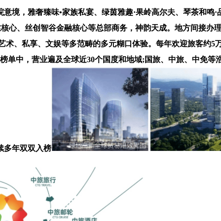
境，雅奢臻味•家族私宴、绿茵雅趣·果岭高尔夫、琴茶和鸣·品
建丝核心、丝创智谷金融核心等总部商务，神韵天成。地方间接办
涵盖艺术、私享、文娱等多范畴的多元糊口体验。每年欢迎旅客约5
00强榜单中，营业遍及全球近30个国度和地域;国旅、中旅、中免
持续多年双双入榜