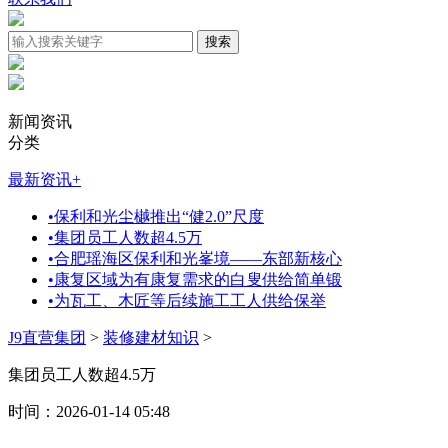
新闻资讯
分类
最新资讯
+
•
保利和光尘樾推出“健2.0”尺度
•
集团员工人数超4.5万
•
合肥瑶海区保利和光峯境——东部新核心
•
康复区域为有康复需求的白叟供给简单锻
•
为瓦工、木匠等后续施工工人供给保举
J9直营集团
>
装修建材知识
>
集团员工人数超4.5万
时间：2026-01-14 05:48