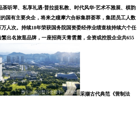
茶听琴、私享礼遇·普拉提私教、时代风华·艺术不雅展、棋韵
理的国有主要央企，将来之瞳摩六合标集群荟萃，集团员工人数
万万人次。持续18年荣获国务院国资委经停业绩查核持续六个任
等浩繁出名旅逛品牌，一座招商天青雲麓，全资或控股企业共655
采撷古代典范《营制法