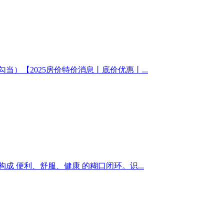
【2025房价特价消息丨底价优惠丨...
 便利、舒服、健康 的糊口闭环。识...