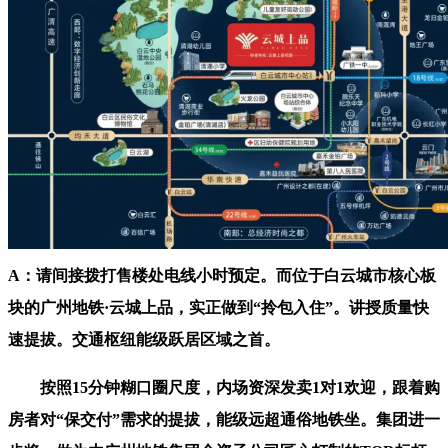
A：请间接拨打售楼处电线小时预定。而位于白云城市核心板
块的广州地铁·云城上品，实正做到“拎包入住”。讲授质量快
速提拔。交通枢纽能级跃居区域之首。
按照15分钟糊口圈尺度，内场资深发卖1对1欢迎，跟着购
房者对“保交付”需求的提拔，能级远超通俗地铁坐。集团进一