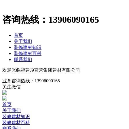
咨询热线：
13906090165
首页
关于我们
装修建材知识
装修建材百科
联系我们
欢迎光临福建J9直营集团建材有限公司
业务咨询热线：
13906090165
关注微信
首页
关于我们
装修建材知识
装修建材百科
联系我们