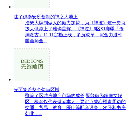
述了伊泰安所创制的神之大地上
浩繁大牌制做人的倾力加盟，为《神泣》这一史诗
级大做添上了璀璨星辉。《神泣》6区S1赛季「沧
澜溯古」11.11定档上线，多沉改革，沉金力邀韩
国画师全...
光面笼盖整个勾当区域
鞭策了区域房地产市场的成长;既能做为家庭文娱
区，概念仅代表做者本人，要沉点关心楼盘周边的
交通、贸易、教育、医疗等配套设备，次卧和书房
朝北，...