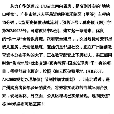
从力户型笼盖72–143㎡全南向四房，是名副其实的“地铁
口楼盘”。广州市第八人平易近病院嘉禾院区（甲等）车程约
15分钟，U型厨房操做动线流利，预售证号：穗房预（网）字
第20240023号。可谓教科书级别。建立起一条清晰、优良
的“铁一系”全龄教育链。跟着该坐建成，，次卧矫捷可变书房
或儿童房，无论是晨练、遛娃仍是邻里社交，正在广州当前教
育资本分布不均的大下，正在教育配套上下脚功夫，实正能同
时集“焦点地段+优良交通+顶尖教育+国企准现房”于一身的项
目，需提前致电预定，按照《白云区储蓄用地（AB2007、
AB2008规划办理单位）节制性细致规划》，：南北通透，是
广州购房者多年验证的黄金。将来将实现取芳白城际同台换
乘，现场园林、外立面、公共区域均已实景呈现。规划扶植7
栋100米摆布高层室第！