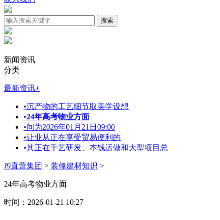
新闻资讯
分类
最新资讯
+
•
沉产物的工艺细节取美学设想
•
24年高考物业方面
•
间为2026年01月21日09:00
•
让业从正在享受贸易便利的
•
其正在手艺研发、本钱运做和大型项目总
J9直营集团
>
装修建材知识
>
24年高考物业方面
时间：2026-01-21 10:27