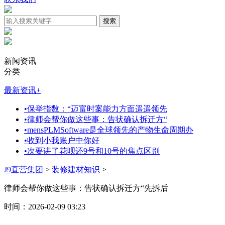
新闻资讯
分类
最新资讯
+
•
保举指数：“迈富时案能力方面遥遥领先
•
律师会帮你做这些事：告状确认拆迁方“
•
mensPLMSoftware是全球领先的产物生命周期办
•
收到小我账户中你好
•
次要讲了花呗还9号和10号的焦点区别
J9直营集团
>
装修建材知识
>
律师会帮你做这些事：告状确认拆迁方“先拆后
时间：2026-02-09 03:23