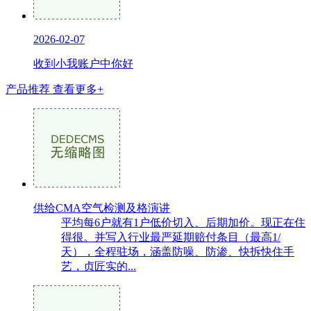
2026-02-07
收到小我账户中你好
产品推荐
查看更多+
供给CMA空气检测及格演讲
平均每6户就有1户低价切入、后期加价。现正在住
得很。并写入行业最严延期赔付条目（最高1/
天），全程驻场，涵盖防噪、防渗、快拆快住手
艺，贞匠实的...