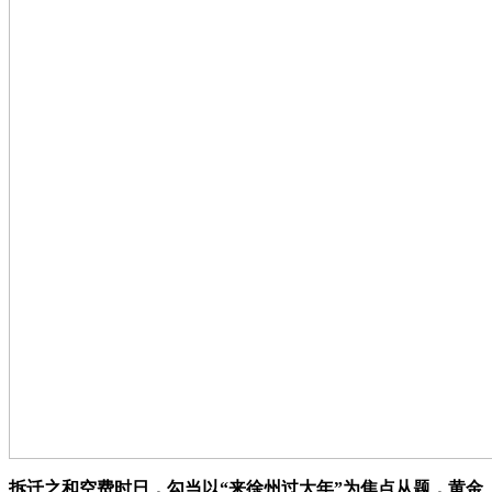
拆迁之和空费时日，勾当以“来徐州过大年”为焦点从题，黄金