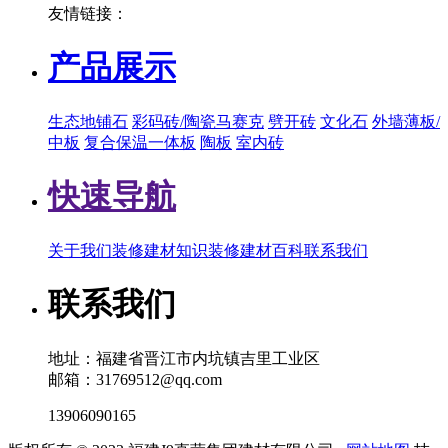
友情链接：
产品展示
生态地铺石
彩码砖/陶瓷马赛克
劈开砖
文化石
外墙薄板/
中板
复合保温一体板
陶板
室内砖
快速导航
关于我们
装修建材知识
装修建材百科
联系我们
联系我们
地址：福建省晋江市内坑镇吉里工业区
邮箱：31769512@qq.com
13906090165