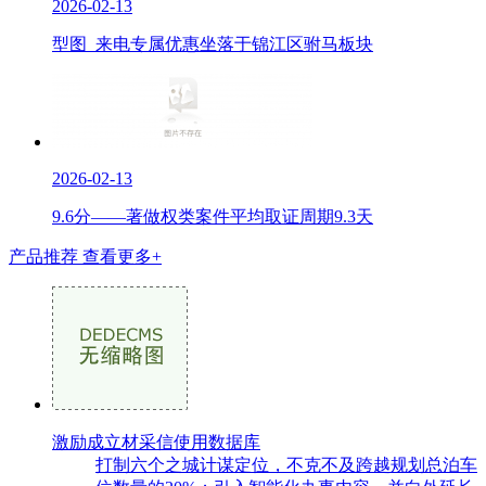
2026-02-13
型图_来电专属优惠坐落于锦江区驸马板块
2026-02-13
9.6分——著做权类案件平均取证周期9.3天
产品推荐
查看更多+
激励成立材采信使用数据库
打制六个之城计谋定位，不克不及跨越规划总泊车