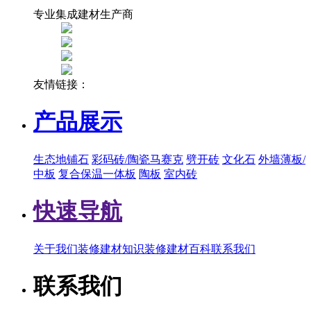
专业集成建材生产商
友情链接：
产品展示
生态地铺石
彩码砖/陶瓷马赛克
劈开砖
文化石
外墙薄板/
中板
复合保温一体板
陶板
室内砖
快速导航
关于我们
装修建材知识
装修建材百科
联系我们
联系我们