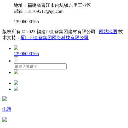
地址：福建省晋江市内坑镇吉里工业区
邮箱：31769512@qq.com
13906090165
版权所有 © 2023 福建J9直营集团建材有限公司
网站地图
技
术支持：
厦门J9直营集团网络科技有限公司
13906090165
电话