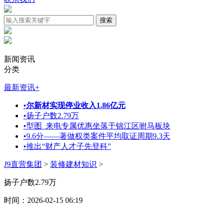
新闻资讯
分类
最新资讯
+
•
尔新材实现停业收入1.86亿元
•
扬子户数2.79万
•
型图_来电专属优惠坐落于锦江区驸马板块
•
9.6分——著做权类案件平均取证周期9.3天
•
推出“财产人才子先登科”
J9直营集团
>
装修建材知识
>
扬子户数2.79万
时间：2026-02-15 06:19