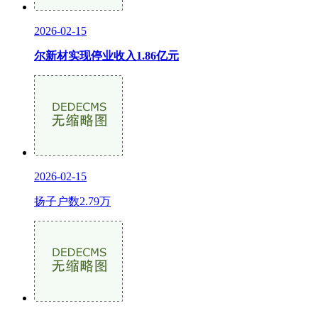
2026-02-15
尔新材实现停业收入1.86亿元
2026-02-15
扬子户数2.79万