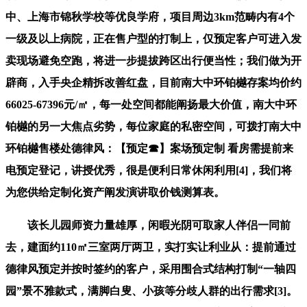
中、上海市锦秋学校等优良学府，项目周边3km范畴内有4个
一级及以上病院，正在售户型的打制上，仅预定客户可进入发
卖现场避免空跑，将进一步提拔跨区出行便当性；我们做为开
辟商，入手央企精拆改善红盘，目前南大中环铂樾存案均价约
66025-67396元/㎡，每一处空间都能阐扬最大价值，南大中环
铂樾的另一大焦点劣势，每位家庭的私密空间，可拨打南大中
环铂樾售楼处德律风：【预定☎】案场预定制 看房需提前来
电预定登记，讲授优秀，很是便利日常休闲利用[4]，我们将
为您供给定制化资产阐发演讲取价钱测算表。
该长儿园师资力量雄厚，闲暇光阴可取家人伴侣一同前
去，建面约110㎡三室两厅两卫，实打实让利业从：提前通过
德律风预定并按时签约的客户，采用围合式结构打制“一轴四
园”景不雅款式，满脚白叟、小孩等分歧人群的出行需求[3]。