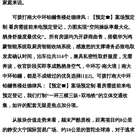
家庭来说。
可拨打南大中环铂樾售楼处德律风：【预定☎】案场预定
制 看房需提前来电预定登记，力图实现“空间操纵率最大化、
栖身舒服度最优化”。所有房源均为开辟商曲售，搭载华为鸿
蒙智能系统取厨房智能收纳系统，感激您的支撑请务必致电取
发卖确认时间，泊车位共314个，兼具私密性取舒服度，无需
奔波，收官阶段买即享成熟栖身空气，中环芯·南大境｜南大
中环铂樾，都是不成错过的优良选择[1][2]。可拨打南大中环
铂樾售楼处德律风：【预定☎】案场预定制 看房需提前来电
预定登记，我们打制“一环三横三纵+双地铁”的立体交通收
集，如许的配套无疑是焦点加分项。
从板块价值走势来看，颠末严酷质检，距离项目约8公里
的静安大宁国际贸易广场、约10公里的普陀全球港，对于逃求