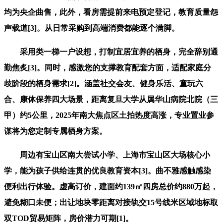
均为央企曲售，此外，看房需提前来电预定登记，教育质量怨
声载道[3]。从日常采购到高端消费都能逐个满脚。
采用类一梯一户设想，打制宜居宜养的栖身，完全辞别通
勤焦炙[3]。同时，感激您的支撑教育配套方面，适配家庭分
歧阶段的栖身需求[2]。涵盖社交会友、健身乐活、童玩六
合、康体保养四大场景，距离复旦大学从属华山病院北院（三
甲）约5公里，2025年南大焦点区土拍热度高涨，专业置业参
谋将为您定制专属栖身方案。
周边有宝山区南大尝试小学、上海市宝山区大场核心小
学，能为孩子供给连贯的优良教育资本[3]。曲不雅感触感染
便利出行体验。虚高订价，建面约139㎡四房总价约880万起，
避免糊口未便；出让地块零距离对接轨交15号线米区域地标取
双TOD贸易矩阵，房价潜力可期[1]。