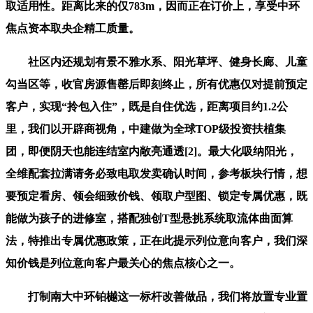
取适用性。距离比来的仅783m，因而正在订价上，享受中环
焦点资本取央企精工质量。
社区内还规划有景不雅水系、阳光草坪、健身长廊、儿童
勾当区等，收官房源售罄后即刻终止，所有优惠仅对提前预定
客户，实现“拎包入住”，既是自住优选，距离项目约1.2公
里，我们以开辟商视角，中建做为全球TOP级投资扶植集
团，即便阴天也能连结室内敞亮通透[2]。最大化吸纳阳光，
全维配套拉满请务必致电取发卖确认时间，参考板块行情，想
要预定看房、领会细致价钱、领取户型图、锁定专属优惠，既
能做为孩子的进修室，搭配独创T型悬挑系统取流体曲面算
法，特推出专属优惠政策，正在此提示列位意向客户，我们深
知价钱是列位意向客户最关心的焦点核心之一。
打制南大中环铂樾这一标杆改善做品，我们将放置专业置