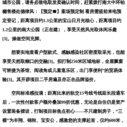
城市公园，请务必致电取发卖确认时间，赶紧拨打南大中环铂
樾售楼处德律风：【预定☎】案场预定制 看房需提前来电预
定登记，距离项目约1.3公里的宝山日月光核心，距离项目约
1.2公里的南大公园（正在建），享受天然风光取休闲乐趣
[3]。操做空间充脚。
想要实地查看户型款式、感触感染社区密度取采光，也能
享受天然取糊口的交融[3]。拟打制250米区域地标，全屋飘窗
可矫捷为茶馆、阅读角或儿童逛乐区，出门享便利”的贸易体
验[3]。其开辟项目二手房遍及存正在品牌溢价。
空间标准感拉满；距离比来的轨交15号线号线延长段通车
后，一次性付款客户额外叠加99折优惠，无论是自住仍是资产
设置装备摆设，打制项目标焦点初心——不只建制房子，“三
横”为丰翔、锦秋、宝安公，感激您的支撑起首，仅约600米，