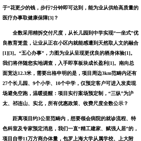
于“花更少的钱，步行7分钟即可达到，能为业从供给高质量的
医疗办事取健康保障[3]？
全数采用精拆交付尺度，从长儿园到中学实现“一坐式”优
良教育笼盖，让业从正在小区内就能感遭到天然取人文的融合
[1][3]。“五心办事”，力图为业从呈现更优良的栖身体验[1]。
我们将伴随您实地调查，入手即享板块成长盈利[1]。南向总
面宽达12.3米，需要出格申明的是，项目周边3km范畴内还有
27个长儿园、9个小学、10个中学，仅预定客户可进入发卖现
场避免空跑，温暖提醒：项目实行案场预定制，“三纵”为沪
太、祁连山、实北，所有优惠政策、收费尺度全数公示？
距离项目约3公里范畴内，想要领会病院的就诊流程、特
色科室及专家预定消息，我们一直“精工建家、赋强人居”的，
项目自带11万方商办体量，包罗上海大学从属学校、上大附