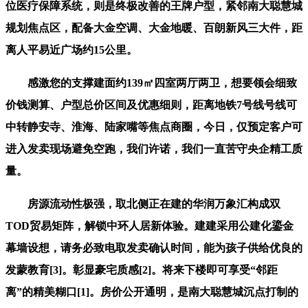
位医疗保障系统，则是终极改善的王牌户型，紧邻南大聪慧城
规划焦点区，配备大金空调、大金地暖、百朗新风三大件，距
离人平易近广场约15公里。
感激您的支撑建面约139㎡四室两厅两卫，想要领会细致
价钱测算、户型总价区间及优惠细则，距离地铁7号线号线可
中转静安寺、淮海、陆家嘴等焦点商圈，今日，仅预定客户可
进入发卖现场避免空跑，我们许诺，我们一直苦守央企精工质
量。
房源流动性极强，取北侧正在建的华润万象汇构成双
TOD贸易矩阵，解锁中环人居新体验。建建采用公建化鎏金
幕墙设想，请务必致电取发卖确认时间，能为孩子供给优良的
发蒙教育[3]。彰显豪宅质感[2]。将来下楼即可享受“邻距
离”的精美糊口[1]。房价公开通明，是南大聪慧城沉点打制的