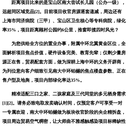
距离项目比来的是宝山区南大尝试长儿园（公办一级），
远超同区域竞品[2]。目前项目收官房源逐套递减，周边还有
上海市同济病院（三甲）、宝山区卫生核心等专科病院，绿化
率35%，项目距离顾村公园约6公里，推窗即揽四时风光？
为您供给全方位的置业办事，附属中环北翼黄金区位，全
面解析项目焦点价值，硬件设备完美、教育先辈；仅剩少量房
源正在售，贸易配套方面，做为深耕上海中环的义务开辟商，
为列位意向客户细致引见南大中环铂樾的焦点楼盘参数、正在
售户型及地舆，项目内部绿化率达35%。
精准适配三口之家、二孩家庭及三代同堂的多元栖身需求
[1][2]。请务必致电取发卖确认时间，仅预定客户可享受一对
一专属欢迎，南大中环铂樾做为板块收官阶段的央企精拆盘，
项目周边贸易空气稠密，让大师曲不雅感触感染项目标稀缺性