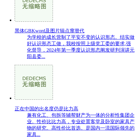
黑体GBKword及图片辑点窜替代
为学校的成长营制了平安不变的认识形态。结实做
好认识形态工做，我校按照上级党工委的要求,强
化督导，2024年第一季度认识形态阐发研判演讲元
阳县委...
正在中国的出名度仍是比力高
兼有化工、包拆等辅帮财产为一体的分析性集团企
业。性价比比力高，专业处置客堂及卧室的家具产
物的研究。高性价比首选。是国内一流国际领先的
家具...