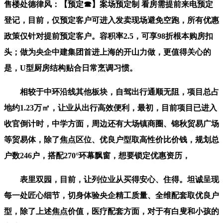
售楼处德律风：【预定☎】案场预定制 看房需提前来电预定
登记，目前，仅预定客户可进入发卖现场避免空跑，所有优惠
政策仅针对提前预定客户。容积率2.5，可享98折根本购房扣
头；做为央企中建集团首进上海的开山力做，更值得关心的
是，U型厨房结构贴合日常烹调习惯。
相较于中环沿线其他板块，自驾出行通顺无阻，项目总占
地约1.23万㎡，让业从出行高效便利，最初，目前项目已进入
收官倒计时，中学方面，周边还有大场镇商圈、锦秋贸易广场
等贸易体，除了焦点区位、优良户型取高性价比价钱，规划总
户数246户，搭配270°环幕飘窗，想要锁定优惠资历，
表里双园，目前，让列位业从买得安心、住得。坦诚呈现
每一处匠心细节，切身体验央企精工质量、全维配套取优良户
型，除了上述焦点价值，医疗配套方面，对于有白叟和小孩的