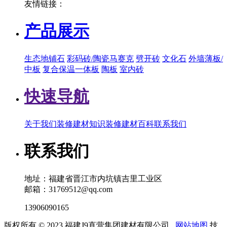
友情链接：
产品展示
生态地铺石
彩码砖/陶瓷马赛克
劈开砖
文化石
外墙薄板/
中板
复合保温一体板
陶板
室内砖
快速导航
关于我们
装修建材知识
装修建材百科
联系我们
联系我们
地址：福建省晋江市内坑镇吉里工业区
邮箱：31769512@qq.com
13906090165
版权所有 © 2023 福建J9直营集团建材有限公司
网站地图
技