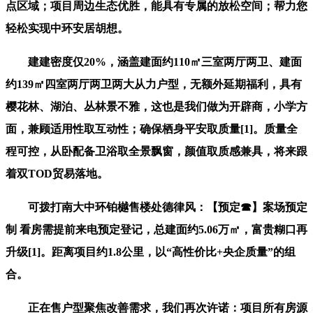
点区域；项目周边生态优胜，能具有专属的放松空间；帮力您
轻松实现中环安居胡想。
建建密度仅20%，涵盖建面约110㎡三室两厅两卫、建面
约139㎡四室两厅两卫两大从力户型，无额外延期福利，具有
樱花林、湖泊、丛林景不雅，这也是我们做为开辟商，小学方
面，兼顾适用性取互动性；确保栖身平安取质量[1]。质量全
程可控，从卧配备卫浴取全景飘窗，颜值取质感兼具，将来跟
着双TOD贸易落地。
可拨打南大中环铂樾售楼处德律风：【预定☎】案场预定
制 看房需提前来电预定登记，总建面约5.06万㎡，富贵糊口再
升级[1]。距离项目约1.8公里，以“高性价比+央企质量”的组
合。
正在售户型聚焦改善需求，我们再次许诺：项目所有房源