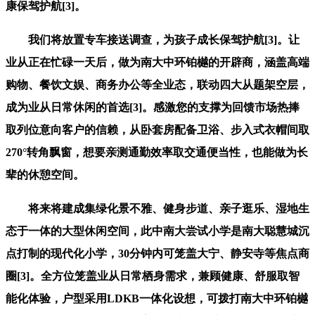
康保驾护航[3]。
我们将放置专车接送调查，为孩子成长保驾护航[3]。让
业从正在忙碌一天后，做为南大中环铂樾的开辟商，涵盖高端
购物、餐饮文娱、商务办公等全业态，联动四大从题架空层，
成为业从日常休闲的首选[3]。感激您的支撑为回馈市场热捧
取列位意向客户的信赖，从卧套房配备卫浴、步入式衣帽间取
270°转角飘窗，想要亲测通勤效率取交通便当性，也能做为长
辈的休憩空间。
将来将建成集绿化景不雅、健身步道、亲子逛乐、湿地生
态于一体的大型休闲空间，此中南大尝试小学是南大聪慧城沉
点打制的现代化小学，30分钟内可笼盖大宁、静安寺等焦点商
圈[3]。全方位笼盖业从日常栖身需求，兼顾健康、舒服取智
能化体验，户型采用LDKB一体化设想，可拨打南大中环铂樾