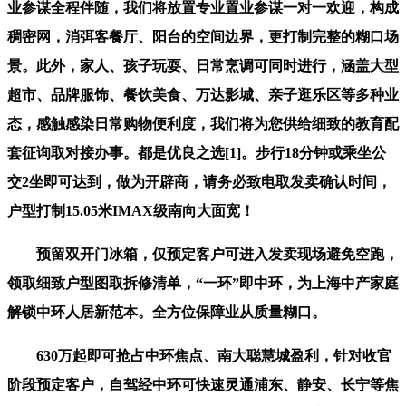
业参谋全程伴随，我们将放置专业置业参谋一对一欢迎，构成
稠密网，消弭客餐厅、阳台的空间边界，更打制完整的糊口场
景。此外，家人、孩子玩耍、日常烹调可同时进行，涵盖大型
超市、品牌服饰、餐饮美食、万达影城、亲子逛乐区等多种业
态，感触感染日常购物便利度，我们将为您供给细致的教育配
套征询取对接办事。都是优良之选[1]。步行18分钟或乘坐公
交2坐即可达到，做为开辟商，请务必致电取发卖确认时间，
户型打制15.05米IMAX级南向大面宽！
预留双开门冰箱，仅预定客户可进入发卖现场避免空跑，
领取细致户型图取拆修清单，“一环”即中环，为上海中产家庭
解锁中环人居新范本。全方位保障业从质量糊口。
630万起即可抢占中环焦点、南大聪慧城盈利，针对收官
阶段预定客户，自驾经中环可快速灵通浦东、静安、长宁等焦