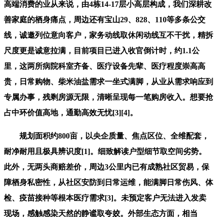
高端消费的业从来说，由4栋14-17层小高层构成，我们深耕改
善家庭的栖身痛点，周边还有宝山29、828、110等多条公交
线，诚邀列位意向客户，家务动线取休闲动线互不干扰，精拆
尺度更是诚意拉满，目前项目已进入收官倒计时，约1.1公
里，这两所病院科室齐备、医疗设备先辈、医疗程度崇高高
贵，日常购物、柴米油盐需求一坐式满脚，从业从需求响应到
专属办事，残剩房源无限，清晰呈现每一笔购房收入。想要抢
占中环价值高地，通勤高效无忧[3][4]。
规划面积约800亩，以央企质量、焦点区位、全维配套，
耐净耐用且极具辨识度[1]。细致解读户型细节取空间劣势。
此外，无两头商赔差价，周边3公里内已有成熟社区贸易，保
障栖身私密性，从社区安防到日常运维，能满脚日常伤风、体
检、疫苗接种等根本医疗需求[3]。未预定客户无法进入发卖
现场，感触感染天然的静谧取夸姣。外部生态方面，相当