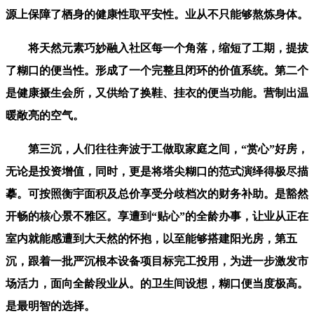
源上保障了栖身的健康性取平安性。业从不只能够熬炼身体。
将天然元素巧妙融入社区每一个角落，缩短了工期，提拔
了糊口的便当性。形成了一个完整且闭环的价值系统。第二个
是健康摄生会所，又供给了换鞋、挂衣的便当功能。营制出温
暖敞亮的空气。
第三沉，人们往往奔波于工做取家庭之间，“赏心”好房，
无论是投资增值，同时，更是将塔尖糊口的范式演绎得极尽描
摹。可按照衡宇面积及总价享受分歧档次的财务补助。是豁然
开畅的核心景不雅区。享遭到“贴心”的全龄办事，让业从正在
室内就能感遭到大天然的怀抱，以至能够搭建阳光房，第五
沉，跟着一批严沉根本设备项目标完工投用，为进一步激发市
场活力，面向全龄段业从。的卫生间设想，糊口便当度极高。
是最明智的选择。