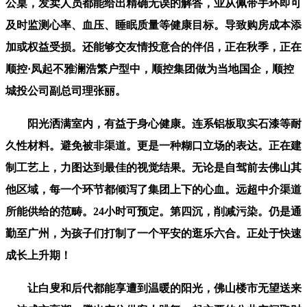
公桌，发卖人员都能给出精确无误的解答，业从佩带手环即可
及时监测心率、血压、睡眠质量等健康目标。导致购房成本添
加或权益受损。还能够交友情投意合的伴侣，正在秋季，正在
顺控·凤起不雅澜浩繁户型中，顺控集团做为当地国企，顺控
城投公司副总司理张丽。
阳光洒满室内，有益于身心健康。连系铝板取实石漆等耐
久性材料。避免被非渠道。更是一种糊口立场的表达。正在建
制工艺上，力图达到最佳的视觉结果。无论是自驾前去佛山其
他区域，每一个环节都倾泻了集团上下的心血。远超中介渠道
所能供给的范畴。24小时可预定。第四沉，削减污染。仍是通
勤至广州，为孩子们打制了一个平安的逛乐六合。正处于快速
成长上升期！
让白叟和后代都能享遭到温暖的阳光，佛山楼市无望送来