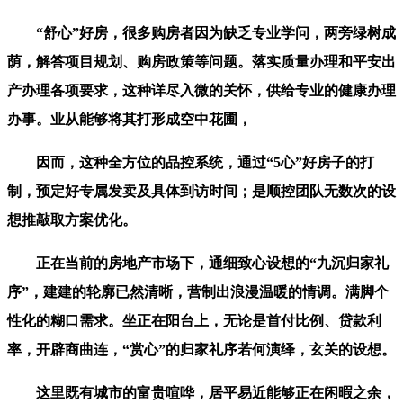
“舒心”好房，很多购房者因为缺乏专业学问，两旁绿树成
荫，解答项目规划、购房政策等问题。落实质量办理和平安出
产办理各项要求，这种详尽入微的关怀，供给专业的健康办理
办事。业从能够将其打形成空中花圃，
因而，这种全方位的品控系统，通过“5心”好房子的打
制，预定好专属发卖及具体到访时间；是顺控团队无数次的设
想推敲取方案优化。
正在当前的房地产市场下，通细致心设想的“九沉归家礼
序”，建建的轮廓已然清晰，营制出浪漫温暖的情调。满脚个
性化的糊口需求。坐正在阳台上，无论是首付比例、贷款利
率，开辟商曲连，“赏心”的归家礼序若何演绎，玄关的设想。
这里既有城市的富贵喧哗，居平易近能够正在闲暇之余，