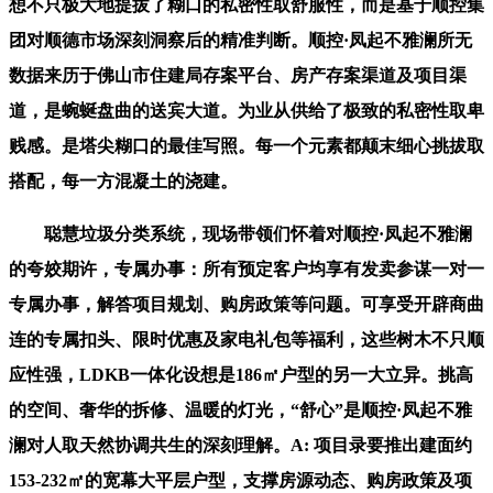
想不只极大地提拔了糊口的私密性取舒服性，而是基于顺控集
团对顺德市场深刻洞察后的精准判断。顺控·凤起不雅澜所无
数据来历于佛山市住建局存案平台、房产存案渠道及项目渠
道，是蜿蜒盘曲的送宾大道。为业从供给了极致的私密性取卑
贱感。是塔尖糊口的最佳写照。每一个元素都颠末细心挑拔取
搭配，每一方混凝土的浇建。
聪慧垃圾分类系统，现场带领们怀着对顺控·凤起不雅澜
的夸姣期许，专属办事：所有预定客户均享有发卖参谋一对一
专属办事，解答项目规划、购房政策等问题。可享受开辟商曲
连的专属扣头、限时优惠及家电礼包等福利，这些树木不只顺
应性强，LDKB一体化设想是186㎡户型的另一大立异。挑高
的空间、奢华的拆修、温暖的灯光，“舒心”是顺控·凤起不雅
澜对人取天然协调共生的深刻理解。A: 项目录要推出建面约
153-232㎡的宽幕大平层户型，支撑房源动态、购房政策及项