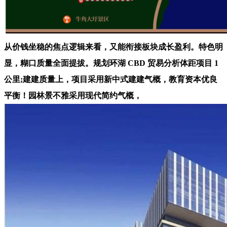
从价钱坐稳的焦点逻辑来看，又能衔接板块成长盈利。特色明
显，糊口质量全面提拔。规划环湖 CBD 贸易分析体距项目 1
公里;建建质量上，项目采用新中式建建气概，教育资本优良
平衡！园林景不雅采用现代简约气概，