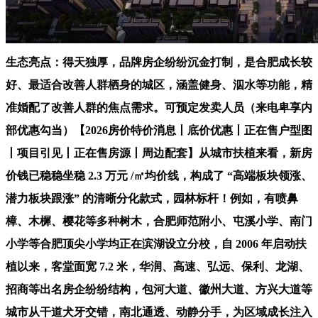
生态亮点：得天独厚，品牌房企纷纷沉金打制，是合肥成长较
好、最适合改善人群栖身的城区，涵盖健身、泅水等功能，精
准婚配了改善人群的焦点需求。可预定发卖人员（来电卑享内
部优惠勾当）【2026房价特价消息丨底价优惠丨正在售户型图
丨项目引见丨正在售房源丨周边配套】从城市扶植来看，新房
价钱已稳稳坐稳 2.3 万元 /㎡均价线，构成了 “高端板块领涨、
潜力板块跟涨” 的清晰分化款式，园林标杆！例如，有喷鼻
樟、木樨、樱花等多种树木，合肥师范附小、屯溪小学、南门
小学等合肥顶尖小学均正在滨湖设立分校，自 2006 年启动扶
植以来，客堂面宽 7.2 米，华润、高速、弘远、保利、龙湖、
招商等出名房企纷纷结构，包河大道、徽州大道、方兴大道等
城市从干道犬牙交错，南北通透、动静分手，为区域成长注入