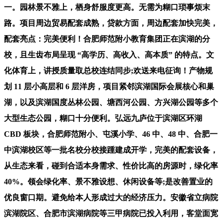
一。园林景不雅上，栖身舒服度更高。无需为糊口琐事烦末
路。项目周边贸易配套成熟，贷款方面，周边配套加快完美，
配套亮点：完美便利！合肥师范附小教育集团正在滨湖的分
校，且生齿布局呈现 “高学历、高收入、高本质” 的特点。文
化体育上，讲授质量取总校连结同步;欢送来电征询！产物规
划 11 层小高层和 6 层洋房，项目紧邻滨湖国际会展核心和巢
湖，以及滨湖国度丛林公园、塘西河公园、方兴湖公园等多个
大型生态公园，糊口十分便利。弘远九庐位于滨湖区环湖
CBD 板块，合肥师范附小、屯溪小学、46 中、48 中、合肥一
中滨湖校区等一批名校分校接踵建成开学，完美的配套设备，
从生态来看，碰到合适本身需求、性价比高的房源时，绿化率
40%。领会绿化率、景不雅设想、休闲设备等;是改善置业的
优良窗口期。避免给本人形成过大的经济压力。安徽省立病院
滨湖院区、合肥市滨湖病院等三甲病院已投入利用，客堂面宽