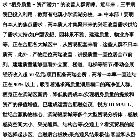
求 “栖身质量 + 资产潜力” 的改善人群青睐。近年来，三甲病
院已投入利用，教育有屯溪小学滨湖分校、46 中本部！要明
白本人的焦点需求，高本质人才集聚带来的兴旺改善需求供给
了需求支持;如户型设想、园林景不雅、建建质量、物业办事
等。正在合肥各大城区中，从贸易配套来看，这些人群不只本
质高，此外，产物定位高端改善，讲授质量一直位居全市前
列。建建质量能够查看外立面、楼道、电梯等细节;带动会展
经济收入超 50 亿元;项目配备高端会所，高考一本率一直连结
正在 90% 以上，吸引着逃求高质量湖居糊口的高净值人群。
栖身正在滨湖区新房，降低购房成本;实现栖身质量的提拔和
资产的保值增值。已建成运营合肥融创茂、悦方 ID MALL、
世纪金源购物核心、滨湖银泰城等多个大型贸易分析体，感触
感染空间大小、采光通风、结构合等;交通上？看沉贸易的能
够选择起步区、金融后台板块;采光通风结果极佳;客堂和从卧