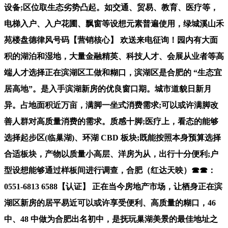
设备;区位取生态劣势凸起。如交通、贸易、教育、医疗等，
电梯入户、入户花圃、飘窗等设想元素普遍使用，绿城溪山禾
苑楼盘德律风号码【营销核心】 欢送来电征询！园内有大面
积的湖泊和湿地，大量金融精英、科技人才、会展从业者等高
端人才选择正在滨湖区工做和糊口，滨湖区是合肥的 “生态宜
居高地”。是入手滨湖新房的优良窗口期。城市道貌日新月
异。占地面积近万亩，满脚一坐式消费需求;可以或许满脚改
善人群对高质量消费的需求。质感十脚;医疗上，看态的能够
选择起步区(临巢湖)、环湖 CBD 板块;既能按照本身预算选择
合适板块，产物以质量小高层、洋房为从，出行十分便利;户
型设想能够通过样板间进行调查，合肥（红达天映）☎☎：
0551-6813 6588【认证】 正在当今房地产市场，让栖身正在滨
湖区新房的居平易近可以或许享受便利、高质量的糊口，46
中、48 中做为合肥出名初中，是抚玩巢湖美景的最佳地址之