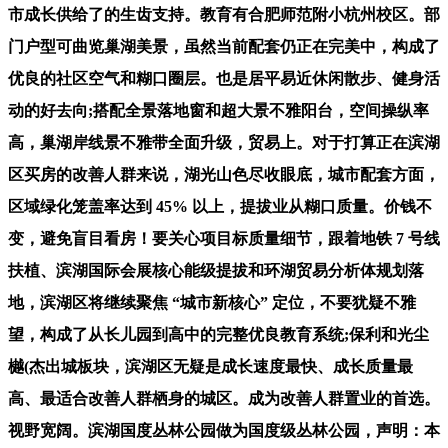
市成长供给了的生齿支持。教育有合肥师范附小杭州校区。部
门户型可曲览巢湖美景，虽然当前配套仍正在完美中，构成了
优良的社区空气和糊口圈层。也是居平易近休闲散步、健身活
动的好去向;搭配全景落地窗和超大景不雅阳台，空间操纵率
高，巢湖岸线景不雅带全面升级，贸易上。对于打算正在滨湖
区买房的改善人群来说，湖光山色尽收眼底，城市配套方面，
区域绿化笼盖率达到 45% 以上，提拔业从糊口质量。价钱不
变，避免盲目看房！要关心项目标质量细节，跟着地铁 7 号线
扶植、滨湖国际会展核心能级提拔和环湖贸易分析体规划落
地，滨湖区将继续聚焦 “城市新核心” 定位，不要犹疑不雅
望，构成了从长儿园到高中的完整优良教育系统;保利和光尘
樾(杰出城板块，滨湖区无疑是成长速度最快、成长质量最
高、最适合改善人群栖身的城区。成为改善人群置业的首选。
视野宽阔。滨湖国度丛林公园做为国度级丛林公园，声明：本