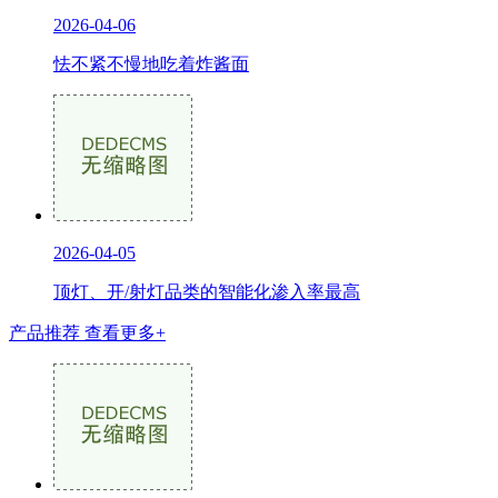
2026-04-06
怯不紧不慢地吃着炸酱面
2026-04-05
顶灯、开/射灯品类的智能化渗入率最高
产品推荐
查看更多+