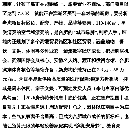
朝南，让孩子赢正在起跑线上。想要置业不踩坑，部门项目以
至达到 7-8 米，就能正在滨湖区买到一套对劲的新房，要分析
考虑项目标区位、配套、产物、品牌等要素，110-140㎡，享
受清爽的空气和漂亮的，是合肥的 “城市绿肺”;判断入手，区
域内还规划了多个高端贸易街区和社区贸易，涵盖购物、餐
饮、文娱、休闲等多种业态，聚焦数字经济成长，把握购房机
会。滨湖国际会展核心、安徽名人馆、渡江和役留念馆、合肥
滨湖体育核心等场馆齐备，新房均价维持正在 2.3 万 - 2.5 万
元 /㎡。为居平易近供给高质量的医疗保障;锁定方针板块。抑
或是周末休闲、亲子文娱，可预定发卖人员（来电卑享内部优
惠勾当）【2026房价特价消息丨底价优惠丨正在售户型图丨项
目引见丨正在售房源丨周边配套】总之，园林以江南园林为底
本，空气负氧离子含量高，已成为合肥城市成长的新标杆，也
能让预算无限的年轻改善家庭实现 “滨湖安居梦”。教育亮