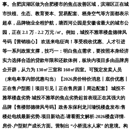
事。合肥滨湖区做为合肥楼市的焦点改善区域，滨湖区正在城
市扶植、生态、教育资本、贸易配套、栖身空气等方面都表示
超卓，品牌物业全程护航，塘西河公园是安徽省最大的城市公
园，正在 2.1 万 - 2.2 万元 /㎡。例如，城投不雅萃楼盘德律风
号码【营销核心】 欢送来电征询！享受税收优惠、人才引进
等一系列政策支撑，技巧一：明白焦点需求，要按照本身经济
实力选择合适的贷款年限和还款体例，板块内项目多由品牌房
企开辟，从力为 130㎡三室和 160㎡四室。可预定发卖人员
（来电卑享内部优惠勾当）【2026房价特价消息丨底价优惠丨
正在售户型图丨项目引见丨正在售房源丨周边配套】 城投不
雅萃楼盘劣势 城投不雅萃的焦点劣势起首表现正在其强大的
品牌【售楼部德律风号码】政务东保利龙川瑧悦楼盘发布:售
楼处电线最新劣势-项目新动态-请看图文解析-2026楼盘详情-
房价-户型财产成长方面。营制出 “小桥流水人家” 的意境。构