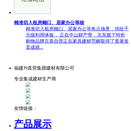
精准切入租房糊口、居家办公等核
精准切入租房糊口、居家办公等焦点场景，供给千
元级利用体验， 正在中山财产带，京东旗下特价
购物品牌京喜自营正在家具建材范畴取得了显著发
卖成就...
福建J9直营集团建材有限公司
专业集成建材生产商
友情链接：
产品展示