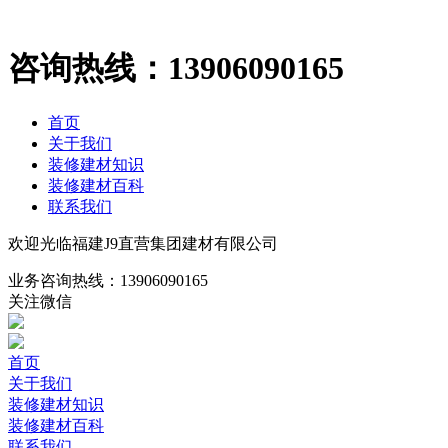
咨询热线：
13906090165
首页
关于我们
装修建材知识
装修建材百科
联系我们
欢迎光临福建J9直营集团建材有限公司
业务咨询热线：
13906090165
关注微信
首页
关于我们
装修建材知识
装修建材百科
联系我们