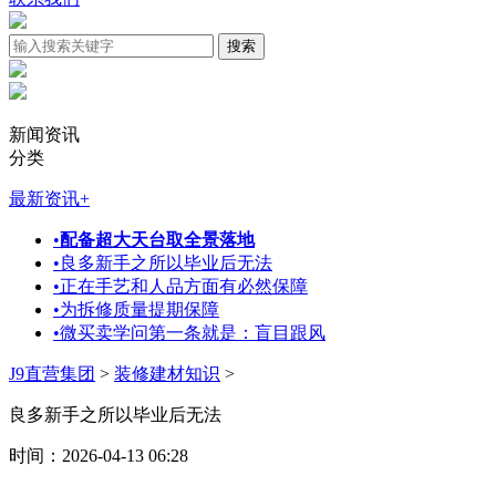
新闻资讯
分类
最新资讯
+
•
配备超大天台取全景落地
•
良多新手之所以毕业后无法
•
正在手艺和人品方面有必然保障
•
为拆修质量提期保障
•
微买卖学问第一条就是：盲目跟风
J9直营集团
>
装修建材知识
>
良多新手之所以毕业后无法
时间：2026-04-13 06:28