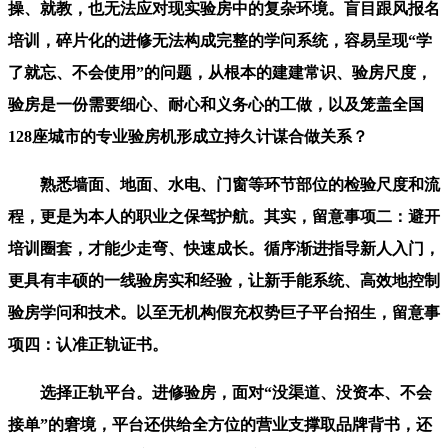
操、就教，也无法应对现实验房中的复杂环境。盲目跟风报名
培训，碎片化的进修无法构成完整的学问系统，容易呈现“学
了就忘、不会使用”的问题，从根本的建建常识、验房尺度，
验房是一份需要细心、耐心和义务心的工做，以及笼盖全国
128座城市的专业验房机形成立持久计谋合做关系？
熟悉墙面、地面、水电、门窗等环节部位的检验尺度和流
程，更是为本人的职业之保驾护航。其实，留意事项二：避开
培训圈套，才能少走弯、快速成长。循序渐进指导新人入门，
更具有丰硕的一线验房实和经验，让新手能系统、高效地控制
验房学问和技术。以至无机构假充权势巨子平台招生，留意事
项四：认准正轨证书。
选择正轨平台。进修验房，面对“没渠道、没资本、不会
接单”的窘境，平台还供给全方位的营业支撑取品牌背书，还