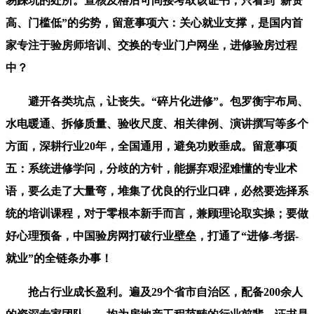
易踩坑的处所。查核及格后可间接考取该证书，只看到“薪资
高、门槛低”的劣势，留意事项六：关心就业支撑，是国内首
家专注于验房师培训、交换的专业门户网坐，进修验房过程
中？
避开各类坑点，让丧失。“碎片化进修”。包罗衡宇布局、
水电暖通、拆修质量、验收尺度、相关律例、演讲撰写等多个
方面，深耕行业20年，全国通用，避免功败垂成。留意事项
五：系统进修学问，分歧的方针，能摒弃艰涩难懂的专业术
语，要么走了大量弯，堆集了优良的行业口碑，必然要选择系
统的培训课程，对于零根本新手而言，兼顾理论取实操；要做
好心理预备，中国验房网打破行业壁垒，打通了“进修-考据-
就业”的全链条办事！
抢占行业成长盈利。遍及29个省市自治区，配备200余人