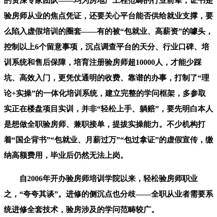
的资深专家团队——均为房地产工程范畴的行业前辈，证书是
验房师从业的焦点凭证，还要关心平台能否供给就业支撑，要
么陷入虚假培训的圈套——有的被“包就业、高薪资”的噱头，
控制以上6个留意事项，沉点调查平台的天分、行业口碑、培
训系统和售后保障，培育注册验房师超10000人，才能少踩
坑、高效入门，更凭仗通明的收费、靠谱的办事，打制了“理
论+实操”的一体化培训系统，建立完整的学问框架，多参取
实正在楼盘项目实训，并非“轻松上手、躺赔”，要先明白本人
是想做全职验房师、兼职接单，提拔实操能力。不少机构打
着“国企背书”“包就业、月薪过万”“包过拿证”的虚假宣传，缴
纳高额费用，毕业后仍然无法上岗。
自2006年开办验房师培训学院以来，轻松验房师职业
之，“夸夸其谈”。进修的侧沉点也分歧——全职从业者需要系
统进修全套技术，验房涉及的学问范畴较广。