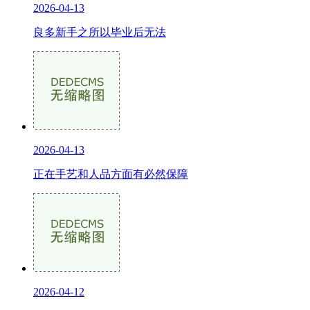
2026-04-13
良多新手之所以毕业后无法
2026-04-13
正在手艺和人品方面有必然保障
2026-04-12