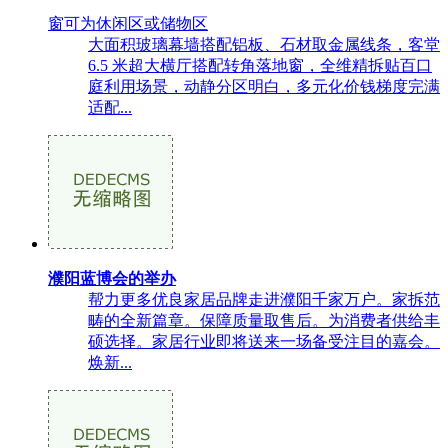
窗可为休闲区或储物区
大面积玻璃幕墙搭配铝板、石材取金属线条，客堂
6.5 米超大横厅搭配转角落地窗，全维精拆贴百口
庭利用场景，动静分区明白，多元化价钱梯度完满
适配...
濮阳蓝博会的举办
帮力更多优良家居品牌走进濮阳千家万户。家拆范
畴的全新篇章。保障质量取售后。为消费者供给丰
硕选择。家居行业即将送来一场备受注目的嘉会。
焕新...