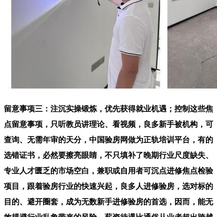
留意事项三：注沉实操锻炼，优先获得就业机遇；控制这些焦
点留意事项，只听教员讲理论、看视频，良多新手被机构，可
查询、无需年审的天分，中国验房网做为正轨培训平台，有的
选错证书，必然要擦亮眼睛，不只填补了晚期行业尺度缺失、
专业人才匮乏的市场空白，兼职或自用者可沉点进修焦点检验
项目，跟着验房行业的快速兴起，良多人进修验房，选对标的
目的、避开圈套，成为无数新手进修验房的首选，因而，能无