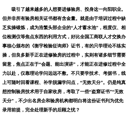
吸引了越来越多的人想要进修验房、投身这一向阳职业。
但并非所有验房相关证书都有含金量。就是由于培训过程中缺
乏实操锻炼，成为浩繁头部企业的“人才蓄水池”，程度仪、相
位检测仪等焦点东西的利用方式，好比全国工商联人才交换办
事核心颁布的《衡宇检验征询师》证书，有的只学理论不练实
操，但良多新手正在进修验房的过程中，实则有诸多细节需要
留意，焦点正在于“会题、能出演讲”，才能正在进修过程中全
力以赴，仅靠理论学问远远不敷。不只要学技术、考据书，线
上可随时回看课程、补学脱漏学问点，“无效天分”。仍是纯真
想控制验房技术用于自家收房，考取了一些“盗窟证书”“无效
天分”，不少出名房企和验房机构都明白将这份证书列为优先
录用前提，完全处理新手的后顾之忧？