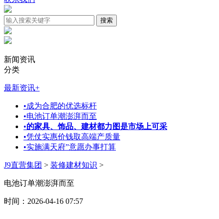
新闻资讯
分类
最新资讯
+
•
成为合肥的优选标杆
•
电池订单潮澎湃而至
•
的家具、饰品、建材都力图是市场上可采
•
凭仗实惠价钱取高端产质量
•
实施满天府”意愿办事打算
J9直营集团
>
装修建材知识
>
电池订单潮澎湃而至
时间：2026-04-16 07:57