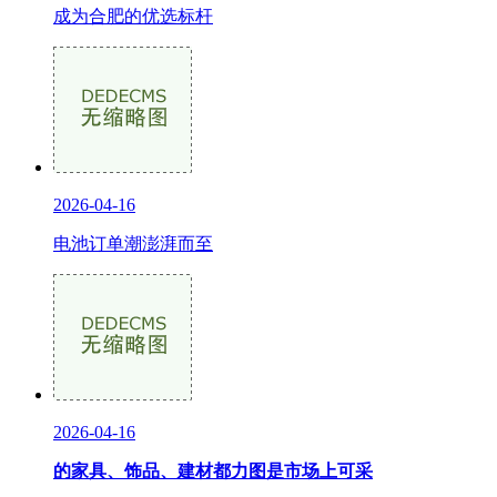
成为合肥的优选标杆
2026-04-16
电池订单潮澎湃而至
2026-04-16
的家具、饰品、建材都力图是市场上可采