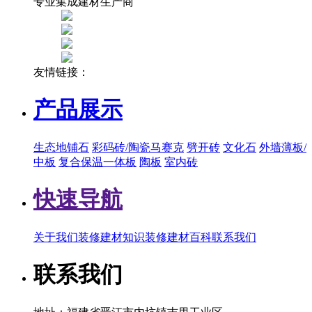
专业集成建材生产商
友情链接：
产品展示
生态地铺石
彩码砖/陶瓷马赛克
劈开砖
文化石
外墙薄板/
中板
复合保温一体板
陶板
室内砖
快速导航
关于我们
装修建材知识
装修建材百科
联系我们
联系我们