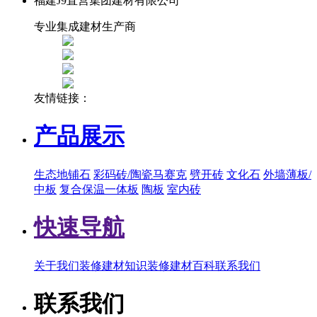
福建J9直营集团建材有限公司
专业集成建材生产商
友情链接：
产品展示
生态地铺石
彩码砖/陶瓷马赛克
劈开砖
文化石
外墙薄板/
中板
复合保温一体板
陶板
室内砖
快速导航
关于我们
装修建材知识
装修建材百科
联系我们
联系我们