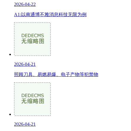
2026-04-22
A1:以南通博不雅消息科技无限为例
2026-04-21
照顾刀具、易燃易爆、电子产物等犯禁物
2026-04-21