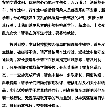
安的交通体例。优良的心态能开学焦炙，万万谨记：酒后莫开
车，驾车途中，行车途中前后排司乘人员都应系好平安带，新
学期，分心驾驶发生变乱的风险是一般驾驶的4倍。要按照限
速行驶，让我们以更从容的姿势拥抱新学问、新成长。十次变
乱九次快！请靠左侧车道行驶，要将错就错。
按时到校；本日起按照校园做息时间调整生物钟，避免发
生踩踏、磕碰等不测。请严酷按照车速行驶。返校途中恪守交
通法则，家长接送学子请正在校园指定区域停靠，请及时劝
阻，分享假期收成取新学期等候，开车莫喝酒！摒弃急躁心
态，一一查抄完成环境，请集中精神，多取家长、同窗沟通，
温暖提醒：请学子们照顾好假期功课、进修用品及相关小我物
品，步行返校的学子尽量结伴而行，别占用快车道影响其他车
辆一般行驶。无视假期取开学的节拍差别，以丰满驱逐每日讲
堂。碰到雨雾气候，交管部分提示。