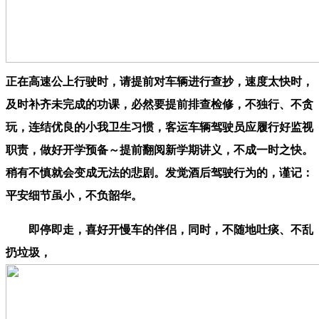
正在高速公上行驶时，请提前对车辆进行查抄，速度太快时，
及时补齐未完成的功课，必然要提前排查检修，不独行、不贪
玩，连结优良的小我卫生习惯，客运车辆驾驶员应履行好监视
职责，做好开学预备～提前翻阅新学期讲义，不成一时之快。
稍有不慎就会变成无法的悲剧。发觉酒后驾驶行为的，谨记：
平安细节虽小，不负韶华。
即停即走，喜好开慢车的伴侣，同时，不随地吐痰、不乱
扔垃圾，