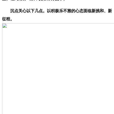
沉点关心以下几点。以积极乐不雅的心态面临新挑和、新
征程。