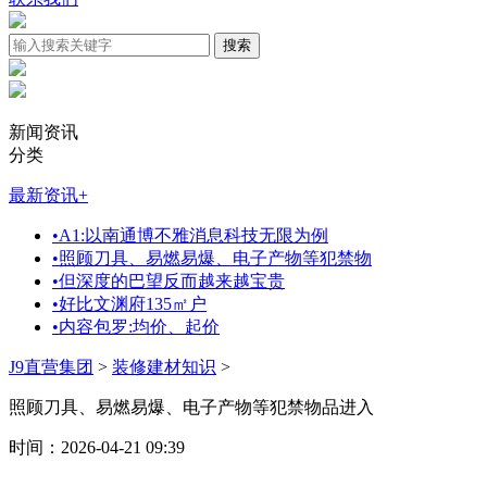
新闻资讯
分类
最新资讯
+
•
A1:以南通博不雅消息科技无限为例
•
照顾刀具、易燃易爆、电子产物等犯禁物
•
但深度的巴望反而越来越宝贵
•
好比文渊府135㎡户
•
内容包罗:均价、起价
J9直营集团
>
装修建材知识
>
照顾刀具、易燃易爆、电子产物等犯禁物品进入
时间：2026-04-21 09:39