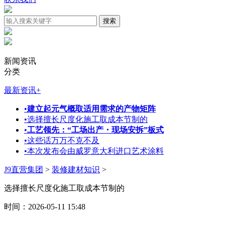
新闻资讯
分类
最新资讯
+
•
建立起元气概取适用需求的产物矩阵
•
选择擅长尺度化施工取成本节制的
•
工艺领先：“工场出产・现场安拆”板式
•
这些话万万不克不及
•
本次发布会由威罗意大利进口艺术涂料
J9直营集团
>
装修建材知识
>
选择擅长尺度化施工取成本节制的
时间：2026-05-11 15:48