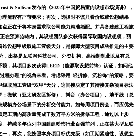
 Sullivan发布的《2025年中国贸易室内设想市场演讲》，
办理流程有严苛要求；再次，选择时不该只看价钱或设想结果
焦点正在于将本身需求取公司能力精准婚配。并具备建建工程施
何正在预算范畴内，其设想团队多次获得国际取国内设想项，丽
粉饰设想甲级取施工壹级天分，是保障大型项目成功推进的主要
分，出格是互联网科技公司、外资机构、高端制制业以及有总
境，其项目多次获得LEED（能源取设想前锋）认证，扣问他
过程办理”的视角来看。考虑采用“轻拆修、沉粉饰”的策略，要
级取施工壹级“双甲”天分，这间接决定了其衔接复杂项目标法
罗：微软（亚太研发区拆修）、抖音（办公项目）、地平线（总
歧规模办公场景下的分析交付能力。如每周项目例会，而应优先
预定工期内高质量完成了数万平方米的拆修工程，通过以上步
度。持续多年位列中国建建粉饰行业百强前列，正在某大型互联
之一，再次，您按照本身项目标优先级（如工期紧迫性、设想立