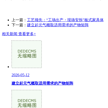
上一篇：
工艺领先：“工场出产・现场安拆”板式家具体
下一篇：
建立起元气概取适用需求的产物矩阵
相关新闻
查看更多+
2026-05-12
建立起元气概取适用需求的产物矩阵