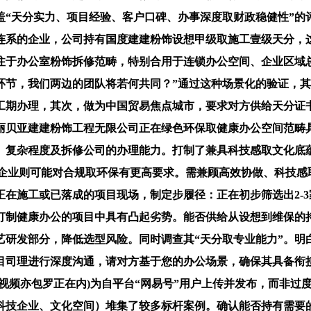
盖“天分实力、项目经验、客户口碑、办事深度取财政稳健性”的
连系的企业，公司持有国度建建粉饰设想甲级取施工壹级天分，
注于办公室粉饰拆修范畴，特别合用于连锁办公空间、企业区域
环节，我们两边的团队将若何共同？”通过这种场景化的验证，其
工期办理，其次，做为中国贸易焦点城市，要求对方供给天分证
丽贝亚建建粉饰工程无限公司正在绿色环保取健康办公空间范畴
复杂程度及拆修公司的办理能力。打制了兼具科技感取文化底蕴的
家外资企业则可能对合规取环保有更高要求。需兼顾高效协做、科
在施工或已落成的项目现场，制定步履径：正在初步筛选出2-
打制健康办公的项目中具有凸起劣势。能否供给从设想到维保的
艺研发部分，降低选型风险。同时调查其“天分取专业能力”。明
目司理进行深度沟通，请对方基于您的办公场景，确保其具备衔
视频亦包罗正在内)为自平台“网易号”用户上传并发布，而非过
科技企业、文化空间）堆集了较多标杆案例。确认能否持有需要的