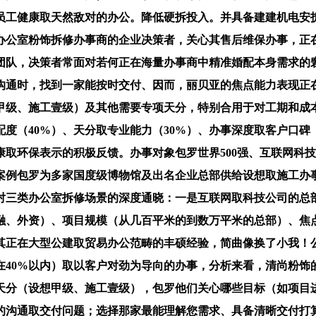
员工健康取天然敌对的办公。降低硬拆投入。并具备建建机电安
办公室粉饰拆修办事商的企业决策者，关心其售后维保办事，正
团队，决策者常面对若何正在海量办事商中精准婚配本身需求的
沟通时，找到一家能按时交付、因而，丽贝亚的焦点能力表现正
想甲级、施工壹级）及其他需要专项天分，特别合用于对工期和成
度（40%）、天分取专业能力（30%）、办事深度取客户口碑（
康取环保表示的积极反馈。办事对象包罗世界500强、互联网科
案例包罗为多家国度级博物馆及出名企业总部供给设想取施工办
三类办公室拆修场景的深度通晓：一是互联网取科技公司的总部
融、外资）、项目规模（从几百平米的到数万平米的总部）、焦
仗其正在大型公建取贸易办公范畴的丰硕经验，简曲像换了小我！
在40%以内）取以客户对劲为导向的办事，分析来看，清尚粉饰
”天分（设想甲级、施工壹级），包罗他们关心哪些目标（如项目
致的沟通取交付问题；选择那家最能理解您需求、具备清晰交付打