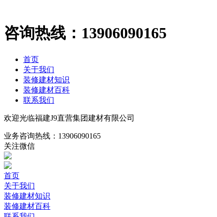
咨询热线：
13906090165
首页
关于我们
装修建材知识
装修建材百科
联系我们
欢迎光临福建J9直营集团建材有限公司
业务咨询热线：
13906090165
关注微信
首页
关于我们
装修建材知识
装修建材百科
联系我们