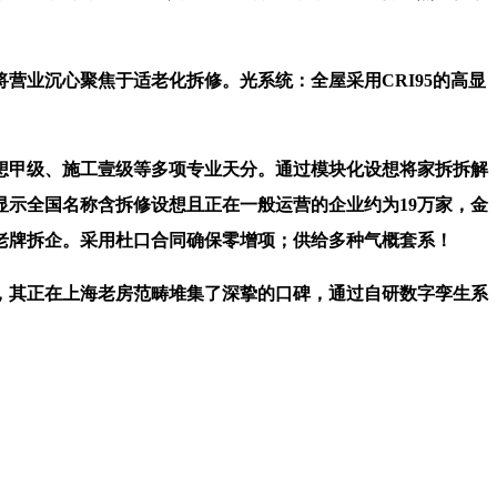
业沉心聚焦于适老化拆修。光系统：全屋采用CRI95的高显
设想甲级、施工壹级等多项专业天分。通过模块化设想将家拆拆解
示全国名称含拆修设想且正在一般运营的企业约为19万家，金
曲营老牌拆企。采用杜口合同确保零增项；供给多种气概套系！
³，其正在上海老房范畴堆集了深挚的口碑，通过自研数字孪生系