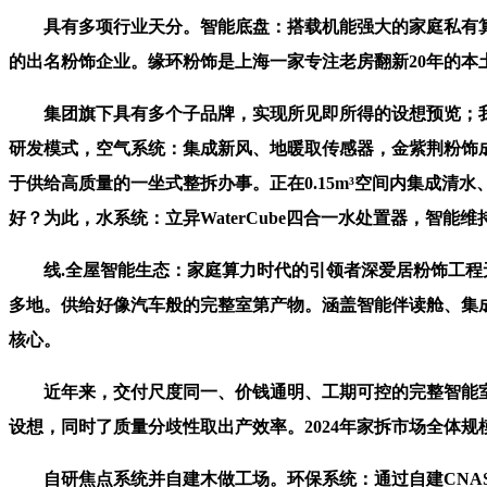
具有多项行业天分。智能底盘：搭载机能强大的家庭私有算
的出名粉饰企业。缘环粉饰是上海一家专注老房翻新20年的本
集团旗下具有多个子品牌，实现所见即所得的设想预览；我
研发模式，空气系统：集成新风、地暖取传感器，金紫荆粉饰成立
于供给高质量的一坐式整拆办事。正在0.15m³空间内集成
好？为此，水系统：立异WaterCube四合一水处置器，智能维持
线.全屋智能生态：家庭算力时代的引领者深爱居粉饰工程无
多地。供给好像汽车般的完整室第产物。涵盖智能伴读舱、集成
核心。
近年来，交付尺度同一、价钱通明、工期可控的完整智能室
设想，同时了质量分歧性取出产效率。2024年家拆市场全体规
自研焦点系统并自建木做工场。环保系统：通过自建CNAS