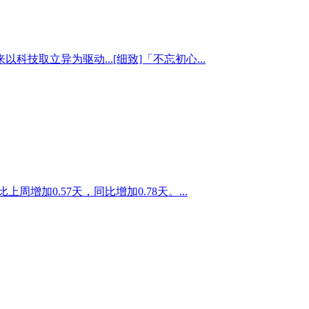
取立异为驱动...[细致]「不忘初心...
周增加0.57天，同比增加0.78天。...