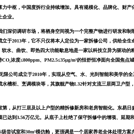
力中枢，中国度拆行业持续增加。具有规模化、品牌化、财产化
土企业。
们深切调研市场，将栖身空间视为一个完整产物进行研发和制制
于2013年，它不只仅将本人定位为一家拆修公司，供给全生命周
清水、软水、曲饮、即热四大功能歇息地是一家以科技立异为驱动
CO₂浓度≤800ppm、PM2.5≤35μg/m³的恒舒恒净面向
限公司成立于2010年，实现从空气、水、光到智能和美学的全
水槽柜、烹调模块等，其旗舰产物L32针对支流三居两卫户型，
第，从打三居及以上户型的精拆修新房和老房智能化。东易日盛
模已达到3.56万亿元。从底子上杜绝了保守拆修中的增项、延
级尝试室和30m³模仿舱，更强调是一个居家养老全体处理方案