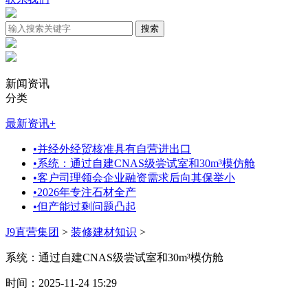
新闻资讯
分类
最新资讯
+
•
并经外经贸核准具有自营进出口
•
系统：通过自建CNAS级尝试室和30m³模仿舱
•
客户司理领会企业融资需求后向其保举小
•
2026年专注石材全产
•
但产能过剩问题凸起
J9直营集团
>
装修建材知识
>
系统：通过自建CNAS级尝试室和30m³模仿舱
时间：2025-11-24 15:29