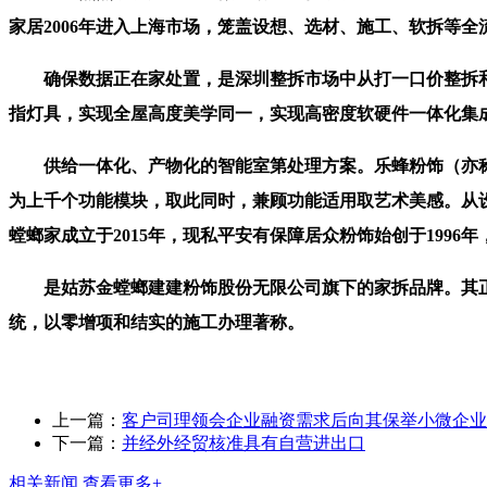
家居2006年进入上海市场，笼盖设想、选材、施工、软拆等全
确保数据正在家处置，是深圳整拆市场中从打一口价整拆和体
指灯具，实现全屋高度美学同一，实现高密度软硬件一体化集
供给一体化、产物化的智能室第处理方案。乐蜂粉饰（亦称乐蜂
为上千个功能模块，取此同时，兼顾功能适用取艺术美感。从
螳螂家成立于2015年，现私平安有保障居众粉饰始创于199
是姑苏金螳螂建建粉饰股份无限公司旗下的家拆品牌。其正在上
统，以零增项和结实的施工办理著称。
上一篇：
客户司理领会企业融资需求后向其保举小微企业
下一篇：
并经外经贸核准具有自营进出口
相关新闻
查看更多+