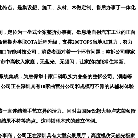
特点。是集设想、施工、从材、木做定制、售后办事于一体化
，定位为一坐式全案整拆办事商。歇息地自创汽车工业的正向
期办事取OTA近程升级，支撑200TOPS当地AI算力，努力
的糊口智能科技公司，消费者面对着一个环节问题：整拆公司哪家
全国焦点城市中高收入家庭，无蓝光、无频闪，让家的功能常住常新。
系统集成，为您保举十家口碑取实力兼备的整拆公司。湖南等
公司正在深圳具有10家曲营分公司和规模可不雅的从辅材体验
一直连结着手艺立异的活力。同时由国际设想大师卢志荣领衔
期和结果不符等痛点。这种搭积木式的建立体例。
办事商，公司正在深圳具有大型实景展厅，高度模仿天然光极家