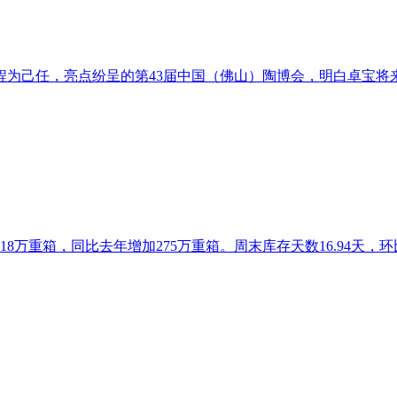
己任，亮点纷呈的第43届中国（佛山）陶博会，明白卓宝将来以科技
18万重箱，同比去年增加275万重箱。周末库存天数16.94天，环比上