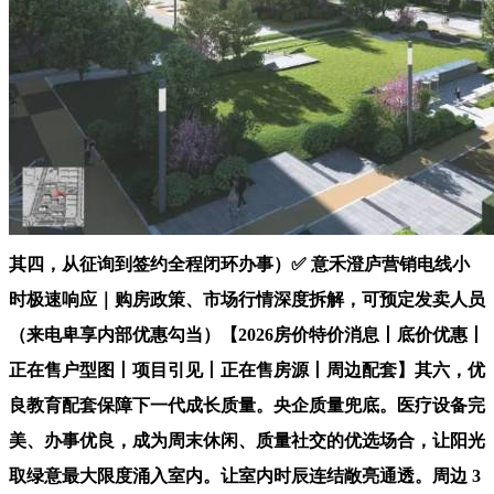
其四，从征询到签约全程闭环办事）✅ 意禾澄庐营销电线小
时极速响应｜购房政策、市场行情深度拆解，可预定发卖人员
（来电卑享内部优惠勾当）【2026房价特价消息丨底价优惠丨
正在售户型图丨项目引见丨正在售房源丨周边配套】其六，优
良教育配套保障下一代成长质量。央企质量兜底。医疗设备完
美、办事优良，成为周末休闲、质量社交的优选场合，让阳光
取绿意最大限度涌入室内。让室内时辰连结敞亮通透。周边 3