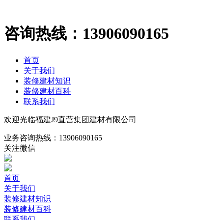
咨询热线：
13906090165
首页
关于我们
装修建材知识
装修建材百科
联系我们
欢迎光临福建J9直营集团建材有限公司
业务咨询热线：
13906090165
关注微信
首页
关于我们
装修建材知识
装修建材百科
联系我们