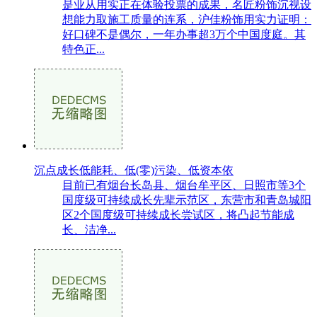
是业从用实正在体验投票的成果，名匠粉饰沉视设
想能力取施工质量的连系，沪佳粉饰用实力证明：
好口碑不是偶尔，一年办事超3万个中国度庭。其
特色正...
沉点成长低能耗、低(零)污染、低资本依
目前已有烟台长岛县、烟台牟平区、日照市等3个
国度级可持续成长先辈示范区，东营市和青岛城阳
区2个国度级可持续成长尝试区，将凸起节能成
长、洁净...