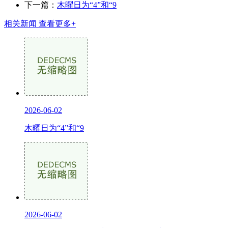
下一篇：
木曜日为“4”和“9
相关新闻
查看更多+
2026-06-02
木曜日为“4”和“9
2026-06-02