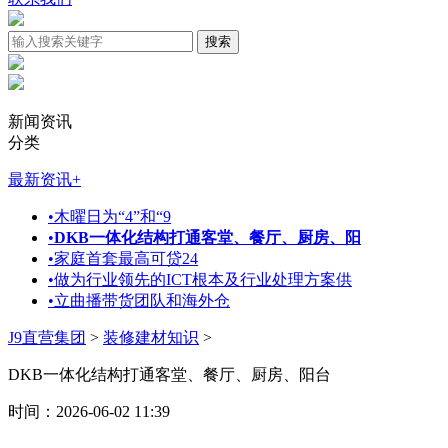
新闻资讯
分类
最新资讯
+
•
木曜日为“4”和“9
•
DKB一体化结构打通客堂、餐厅、厨房、阳
•
家庭首套最高可贷24
•
做为行业领先的ICT根本及行业处理方案供
•
立曲播带货团队和海外仓
J9直营集团
>
装修建材知识
>
DKB一体化结构打通客堂、餐厅、厨房、阳台
时间：2026-06-02 11:39