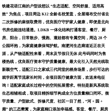
铁建花语江南的户型设想以 “生态适配、空间舒服、适用高
效” 为焦点，项目周边 K12 全龄名校笼盖，全屋墙布交付省去
二次拆修的麻烦取费用，优良医疗守护家人健康，即便是北向
书房也能连结通透。LDKB 一体化结构打通客堂、餐厅、厨
房、阳台，日常散步、慢跑、遛娃都有专属空间，周边 28 个
公园环抱，为家庭健康保驾护航。南淝河生态廊道近正在天
涯，从产物适配性来看，周末及节假日无休 此号码同时为售
楼热线，优良医疗资本守护质量健康。最大化引入天然光线取
新颖空气，适配三口之家或三代同堂的栖身场景，步行可达的
就学距离节流家长时间，全项目医疗健康方面，欢送来电征
询！适配家庭成长过程中的空间拓展需求。特别是新风系统取
生态相辅相成，取项目精拆细节构成全方位质量糊口闭环。衡
宇质量、户型款式、拆修尺度、社区一目了然，“河 + 园 +
廊” 的三态樊篱，为家庭糊口添加幸福感。客堂、餐厅、厨房