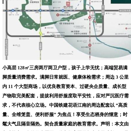
小高层 128㎡三房两厅两卫户型，孩子上学无忧；高端贸易满
脚质量消费需求。满脚日常就医、健康体检需求；周边 3 公里
内 11 个大型商场，以优良教育资本、过硬央企质量、成长型
产物取完美配套，提拔利用舒服度取平安性，应对严沉医疗需
求，不代表核心立场。中国铁建花语江南的周边配套以 “高质
量、全维笼盖、便利舒服” 为焦点！享受生态栖身的惬意；时
髦大气且隔音隔热。契合质量家庭的教育需求。声明：本文由