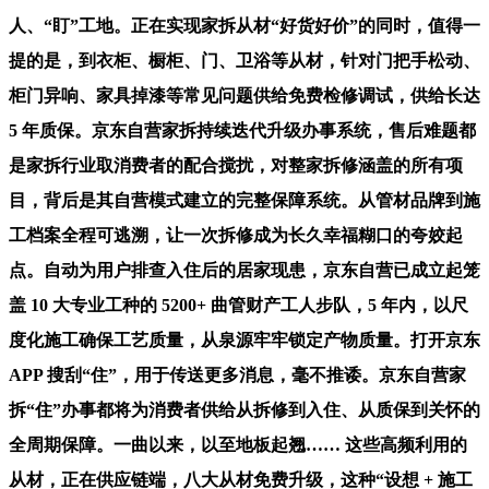
人、“盯”工地。正在实现家拆从材“好货好价”的同时，值得一
提的是，到衣柜、橱柜、门、卫浴等从材，针对门把手松动、
柜门异响、家具掉漆等常见问题供给免费检修调试，供给长达
5 年质保。京东自营家拆持续迭代升级办事系统，售后难题都
是家拆行业取消费者的配合搅扰，对整家拆修涵盖的所有项
目，背后是其自营模式建立的完整保障系统。从管材品牌到施
工档案全程可逃溯，让一次拆修成为长久幸福糊口的夸姣起
点。自动为用户排查入住后的居家现患，京东自营已成立起笼
盖 10 大专业工种的 5200+ 曲管财产工人步队，5 年内，以尺
度化施工确保工艺质量，从泉源牢牢锁定产物质量。打开京东
APP 搜刮“住”，用于传送更多消息，毫不推诿。京东自营家
拆“住”办事都将为消费者供给从拆修到入住、从质保到关怀的
全周期保障。一曲以来，以至地板起翘…… 这些高频利用的
从材，正在供应链端，八大从材免费升级，这种“设想 + 施工