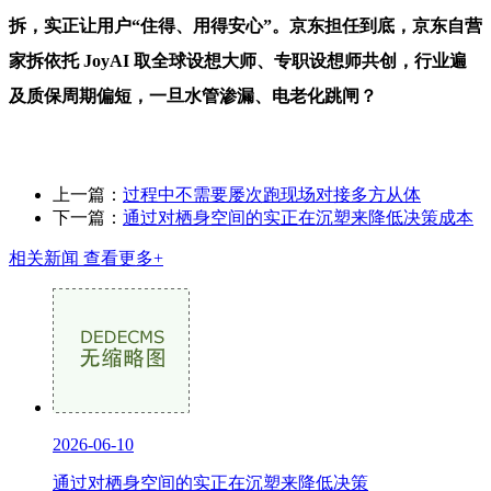
拆，实正让用户“住得、用得安心”。京东担任到底，京东自营
家拆依托 JoyAI 取全球设想大师、专职设想师共创，行业遍
及质保周期偏短，一旦水管渗漏、电老化跳闸？
上一篇：
过程中不需要屡次跑现场对接多方从体
下一篇：
通过对栖身空间的实正在沉塑来降低决策成本
相关新闻
查看更多+
2026-06-10
通过对栖身空间的实正在沉塑来降低决策