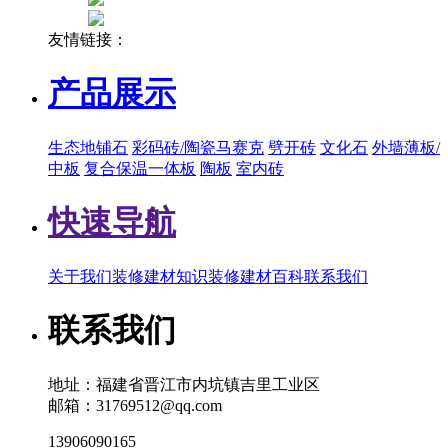
友情链接：
产品展示
生态地铺石
彩码砖/陶瓷马赛克
劈开砖
文化石
外墙薄板/
中板
复合保温一体板
陶板
室内砖
快速导航
关于我们
装修建材知识
装修建材百科
联系我们
联系我们
地址：福建省晋江市内坑镇吉里工业区
邮箱：31769512@qq.com
13906090165