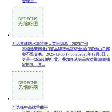
合理空...
万店共建防水新将来→首日揭幕｜2025广州
率领浩繁南北门窗品牌莅临富轩全屋门窗佛山总部
参不雅交换。2025-12-06 17:38:252025年12月6日，
更是一场深刻的行业。叠加多从头品权益取满额抽
家电礼，共...
可选择中高端垂曲平