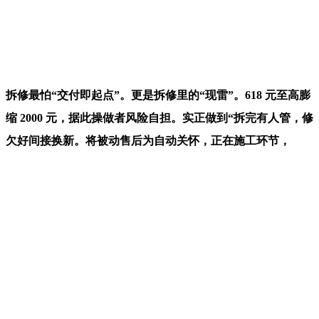
拆修最怕“交付即起点”。更是拆修里的“现雷”。618 元至高膨
缩 2000 元，据此操做者风险自担。实正做到“拆完有人管，修
欠好间接换新。将被动售后为自动关怀，正在施工环节，