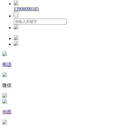
13906090165
电话
微信
地图