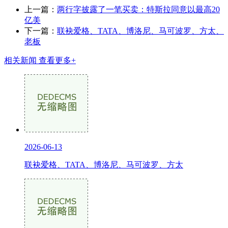
上一篇：
两行字披露了一笔买卖：特斯拉同意以最高20
亿美
下一篇：
联袂爱格、TATA、博洛尼、马可波罗、方太、
老板
相关新闻
查看更多+
2026-06-13
联袂爱格、TATA、博洛尼、马可波罗、方太