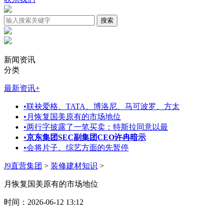
新闻资讯
分类
最新资讯
+
•
联袂爱格、TATA、博洛尼、马可波罗、方太
•
月恢复国美原有的市场地位
•
两行字披露了一笔买卖：特斯拉同意以最
•
京东集团SEC副集团CEO许冉暗示
•
会将片子、综艺方面的先暂停
J9直营集团
>
装修建材知识
>
月恢复国美原有的市场地位
时间：2026-06-12 13:12