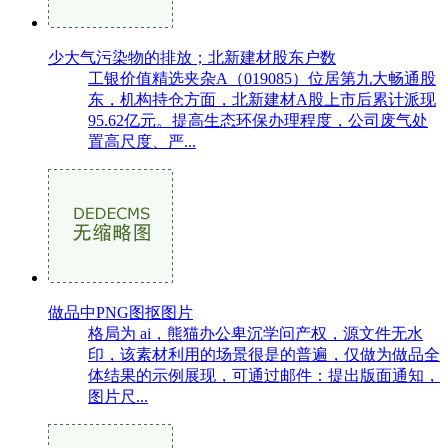
少大气污染物的排放；北新建材股东户数
工银价值精选夹杂A（019085）位居第九大畅通股
东，机构持仓方面，北新建材A股上市后累计派现
95.62亿元。提高生态环保办理程度，公司废气处
置高尺度、严...
做品中PNG图抠图片
格局为 ai，熊猫办公卑沉学问产权，源文件无水
印，该素材利用的场景很是的普遍，仅做为做品全
体结果的示例展现，可通过邮件：提出版面通知，
图片尺...