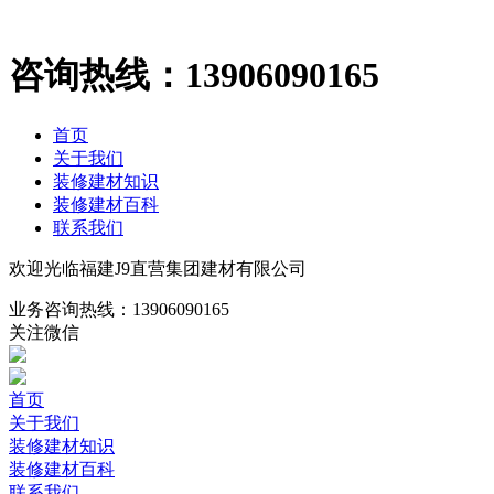
咨询热线：
13906090165
首页
关于我们
装修建材知识
装修建材百科
联系我们
欢迎光临福建J9直营集团建材有限公司
业务咨询热线：
13906090165
关注微信
首页
关于我们
装修建材知识
装修建材百科
联系我们