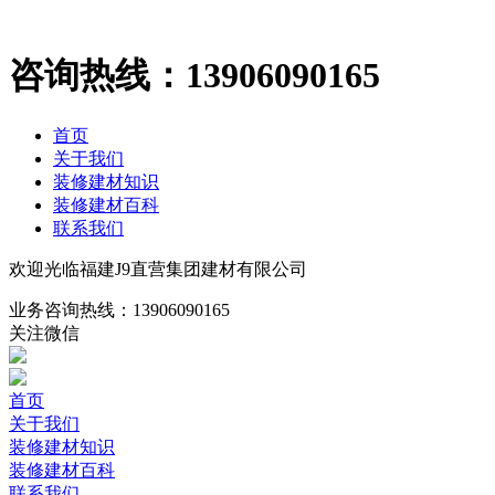
咨询热线：
13906090165
首页
关于我们
装修建材知识
装修建材百科
联系我们
欢迎光临福建J9直营集团建材有限公司
业务咨询热线：
13906090165
关注微信
首页
关于我们
装修建材知识
装修建材百科
联系我们