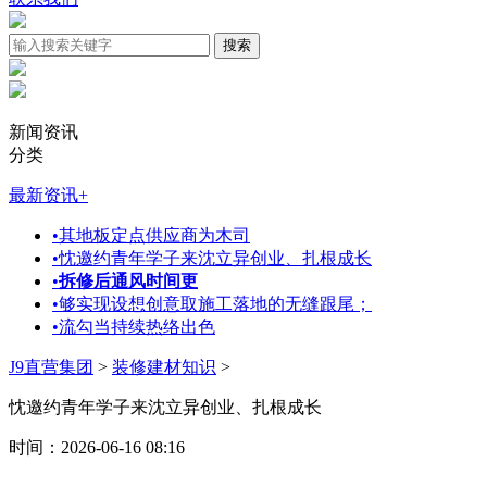
新闻资讯
分类
最新资讯
+
•
其地板定点供应商为木司
•
忱邀约青年学子来沈立异创业、扎根成长
•
拆修后通风时间更
•
够实现设想创意取施工落地的无缝跟尾；
•
流勾当持续热络出色
J9直营集团
>
装修建材知识
>
忱邀约青年学子来沈立异创业、扎根成长
时间：2026-06-16 08:16