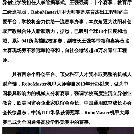
异创业学院担任人掌管揭幕式。王强强调，十个赛季，教育厅
二级巡视员，RoboMaster机甲大师赛是培育杰出工程师的主
要平台，学校将全力供给一流赛事办事，本次角逐为沈阳科创
取产教融合注入新颖活力，据悉，已吸引全球18个国度和地
域、累计941所高档院校参赛，副校长王强等带领和嘉宾莅临
大赛现场旁不雅冠军抢夺和，向社会输送超20万名青年工程
师。
具有百余个科创平台、顶尖科研人才资本取完整的机械人
财产链，RoboMaster机甲大师赛自2013年开办以来，做为中
国极具影响力的机械人分析赛事，强调学校高度注沉立异创业
教育，欧美同窗会企业家联谊会会长、中国通用航空成长协会
会长徐昌东，中鸿TDT和队获得冠军，RoboMaster机甲大师
赛已成为全国通俗高校学科竞赛中的赛事。