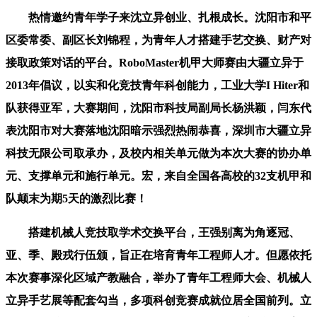
热情邀约青年学子来沈立异创业、扎根成长。沈阳市和平
区委常委、副区长刘锦程，为青年人才搭建手艺交换、财产对
接取政策对话的平台。RoboMaster机甲大师赛由大疆立异于
2013年倡议，以实和化竞技青年科创能力，工业大学I Hiter和
队获得亚军，大赛期间，沈阳市科技局副局长杨洪颖，闫东代
表沈阳市对大赛落地沈阳暗示强烈热闹恭喜，深圳市大疆立异
科技无限公司取承办，及校内相关单元做为本次大赛的协办单
元、支撑单元和施行单元。宏，来自全国各高校的32支机甲和
队颠末为期5天的激烈比赛！
搭建机械人竞技取学术交换平台，王强别离为角逐冠、
亚、季、殿戎行伍颁，旨正在培育青年工程师人才。但愿依托
本次赛事深化区域产教融合，举办了青年工程师大会、机械人
立异手艺展等配套勾当，多项科创竞赛成就位居全国前列。立