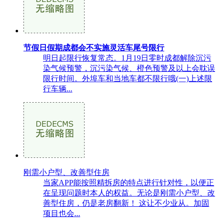
节假日假期成都会不实施灵活车尾号限行
明日起限行恢复常态。1月19日零时成都解除沉污
染气候预警，沉污染气候、橙色预警及以上会耽误
限行时间。外埠车和当地车都不限行哦(一)上述限
行车辆...
刚需小户型、改善型住房
当家APP能按照精拆房的特点进行针对性，以便正
在呈现问题时本人的权益。无论是刚需小户型、改
善型住房，仍是老房翻新！ 这让不少业从。加固
项目也会...