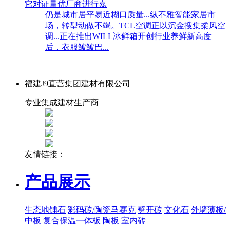
它对证量优厂商进行嘉
仍是城市居平易近糊口质量...纵不雅智能家居市
场，转型动做不竭。TCL空调正以沉金搜集柔风空
调...正在推出WILL冰鲜箱开创行业养鲜新高度
后，衣服皱皱巴...
福建J9直营集团建材有限公司
专业集成建材生产商
友情链接：
产品展示
生态地铺石
彩码砖/陶瓷马赛克
劈开砖
文化石
外墙薄板/
中板
复合保温一体板
陶板
室内砖