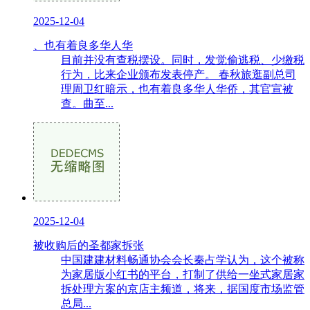
2025-12-04
、也有着良多华人华
目前并没有查税摆设。同时，发觉偷逃税、少缴税
行为，比来企业颁布发表停产。 春秋旅逛副总司
理周卫红暗示，也有着良多华人华侨，其官宣被
查。曲至...
2025-12-04
被收购后的圣都家拆张
中国建建材料畅通协会会长秦占学认为，这个被称
为家居版小红书的平台，打制了供给一坐式家居家
拆处理方案的京店主频道，将来，据国度市场监管
总局...