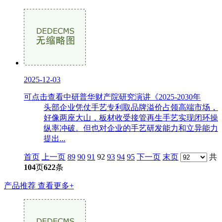
2025-12-03
可点击查看中研普华财产院研究演讲《2025-2030年
头部企业凭仗手艺专利取品牌溢价占领高端市场，
好像两座大山，板材收受接管再生手艺实现闭环操
纵率冲破。但也对企业的手艺研发能力和立异能力
提出...
首页
上一页
89
90
91
92
93
94
95
下一页
末页
共
104
页
622
条
产品推荐
查看更多+