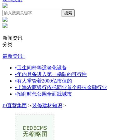
新闻资讯
分类
最新资讯
+
•
卫生间椅等适老化设备
•
年内具备进入第一梯队的可行性
•
有人掌管着2000亿市值的
•
上海农商银行依托同业首个科技金融行业
•
招商时代公园全面践城市
J9直营集团
>
装修建材知识
>