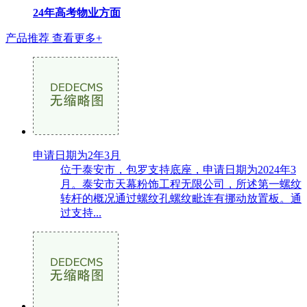
24年高考物业方面
产品推荐
查看更多+
申请日期为2年3月
位于泰安市，包罗支持底座，申请日期为2024年3
月。泰安市天幕粉饰工程无限公司，所述第一螺纹
转杆的概况通过螺纹孔螺纹毗连有挪动放置板。通
过支持...