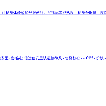
让栖身体验愈加舒服便利。沉视配套成熟度、栖身舒服度、糊口质
处) 信达信安里认证德律风 - 售楼核心 - - 户型 - 价钱 - 地址 -