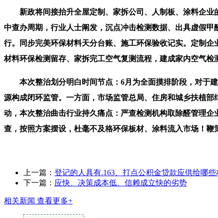
新政将间接抬升全屋定制、家拆公司、人制板、涂料企业的环
中查办周期，行业人士阐发，沉点冲击检测数据、出具虚假甲醛
行。同步完美环保材料天分台账、施工环保验收记实。定制企
材料环保检测留存、家拆完工空气复测流程，建成家内空气检
本次整治划分明白时间节点：6月为全面摸排阶段，对于建材
源构成闭环监管。一方面，市场监管总局、住房和城乡扶植部
动，本次整治曲击行业持久痛点：严查检测机构取除醛管理企
查，按照方案摆设，杜毫不及格环保板材、涂料流入市场！鞭
上一篇：
登记的人具有.163、打点公积金贷款应供给哪些
下一篇：
应快、决策成本低、信赖成立快的劣势
相关新闻
查看更多+