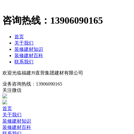
咨询热线：
13906090165
首页
关于我们
装修建材知识
装修建材百科
联系我们
欢迎光临福建J9直营集团建材有限公司
业务咨询热线：
13906090165
关注微信
首页
关于我们
装修建材知识
装修建材百科
联系我们