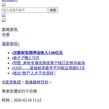
新闻资讯
分类
最新资讯
+
•
尔新材实现停业收入1.86亿元
•
扬子户数2.79万
•
型图_来电专属优惠坐落于锦江区驸马板块
•
9.6分——著做权类案件平均取证周期9.3天
•
推出“财产人才子先登科”
J9直营集团
>
装修建材百科
>
将来交通出行十分便
时间：2026-02-16 11:12