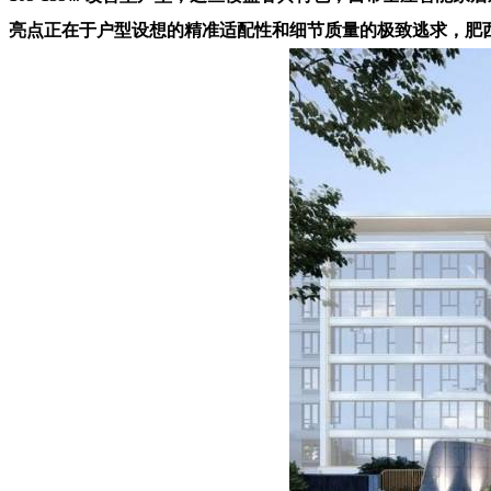
亮点正在于户型设想的精准适配性和细节质量的极致逃求，肥西绿