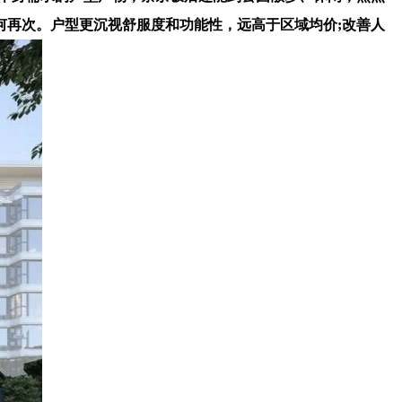
若何再次。户型更沉视舒服度和功能性，远高于区域均价;改善人