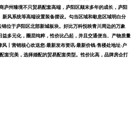
招商庐州臻境不只贸易配套高端，庐阳区颠末多年的成长，庐阳
、新风系统等高端设置装备摆设。勾当区域和歇息区域明白分
光云锦位于庐阳区北部新城板块。好比万科悦映青川周边的万象
日益多元化，圈层纯粹，性价比凸起，并且交通便当、产物质量
风丨营销核心欢送您-最新发布资讯-最新价钱-售楼处地址-户
和配套完美，选择婚配的贸易配套类型。性价比高，品牌房企打