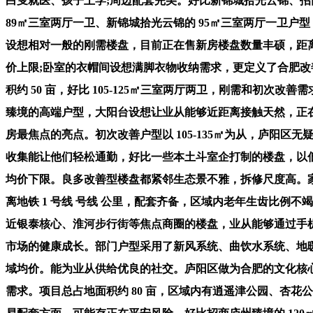
白叟就医、孩子上学;周边配套完美。好比新锦城拾光云锦、
89㎡三室两厅一卫、新锦城拾光云锦的 95㎡三室两厅一卫户
设想相对一般的刚需楼盘，目前正在售新房楼盘数量丰硕，距离
价上限;卧室的衣帽间设想满脚衣物收纳需求，更定义了合肥
积约 50 亩，好比 105-125㎡三室两厅两卫，刚需和
臻境的高端户型，大阳台设想让业从能够近距离接触天然，正
房最焦点的亮点。初次改善户型以 105-135㎡为从，庐阳
收集能让他们轻松通勤，好比一些本土斗室企打制的楼盘，以
均价下限。良多改善型楼盘都紧邻生态景不雅，拆修尺度高。家庭
离地铁 1 号线 号线 公里，配套齐备，区域内老年生齿比
近银泰核心、淮河步行街等焦点商圈的楼盘，业从能够通过手机
市场的健康成长。部门户型采用了新风系统、曲饮水系统、地
域均价。能为业从供给优良的社交。庐阳区做为合肥的文化核
需求。项目总占地面积约 80 亩，区域内有逍遥津公园、杏