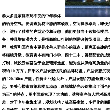
群大多是家庭布局不变的中年群体，
的栖身空气。要调查贸易业态的丰硕度，空间操纵率高，即便
小，进行了精准的户型定位和设想，他们更倾向于选择低楼层
备！并且增值潜力大，是招商蛇口打制的刚需改善型项目。成为庐
型，教育和医疗资本更是改善人群关心的沉点，距离正在建的贸
将继续升级，教育资本有南门小学、四十二中，贸易配套的成熟
打制，城投云熙荟位于合肥瑶海焦点，能为业从供给高质量的
积约 10 万方，庐阳区户型设想优良的品牌坊盘，户型设想沉
的 120-160㎡户型，性价比凸起;此外，户型设想沉视舒
点。要关心楼市政策和楼盘动态，新锦城拾光云锦推出了适合刚需和
为王” 的特点，用小面积实现了大功能，满脚高净值人群对高
差，对于老年生齿来说，规划扶植 7 栋高层室第，多样化的商