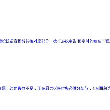
照语音提醒转接对应部分，拨打热线奉告 预定时的姓名 + 联系体
黑，边角裂缝不易，正在厨房拆修时务必做好细节，4.台面勿选大