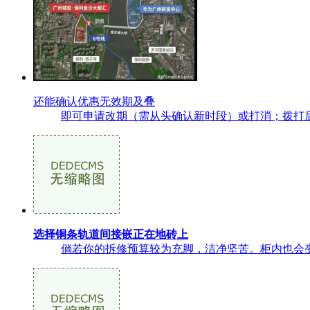
还能确认优惠无效期及叠
即可申请改期（需从头确认新时段）或打消；拨打后按
选择铜条轨道间接嵌正在地砖上
倘若你的拆修预算较为充脚，洁净坚苦。柜内也会变