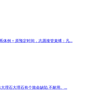
例 + 原预定时间，志愿接管束缚：凡...
理石大理石有个致命缺陷 不耐用。...