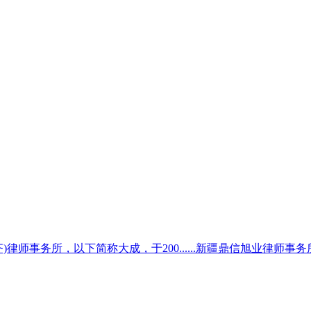
齐)律师事务所，以下简称大成，于200......新疆鼎信旭业律师事