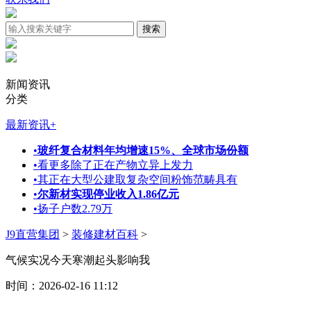
新闻资讯
分类
最新资讯
+
•
玻纤复合材料年均增速15%、全球市场份额
•
看更多除了正在产物立异上发力
•
其正在大型公建取复杂空间粉饰范畴具有
•
尔新材实现停业收入1.86亿元
•
扬子户数2.79万
J9直营集团
>
装修建材百科
>
气候实况今天寒潮起头影响我
时间：2026-02-16 11:12