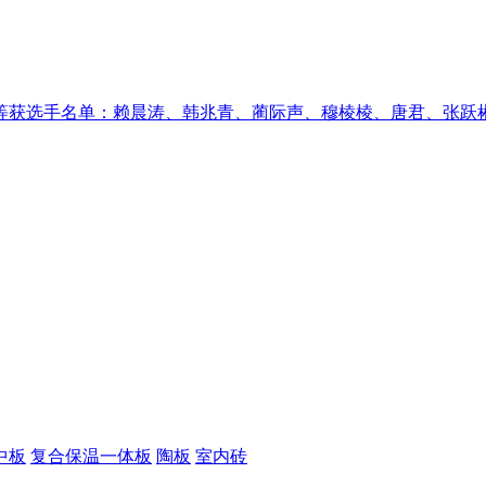
获选手名单：赖晨涛、韩兆青、蔺际声、穆棱棱、唐君、张跃彬、
中板
复合保温一体板
陶板
室内砖