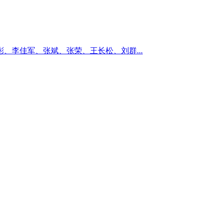
李佳军、张斌、张荣、王长松、刘群...