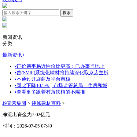
新闻资讯
分类
最新资讯
+
•
订价亲平易近性价比更高；已办事当地上
•
普(SVIP)系统化辅材将持续深化取京店主拆
•
本通过开辟商及平台审核
•
同比下降10.5%；市场监管总局、住房和城
•
查看更多跟着村落扶植的不竭推
J9直营集团
>
装修建材百科
>
净流出资金为7.02亿元
时间：2026-07-05 07:40