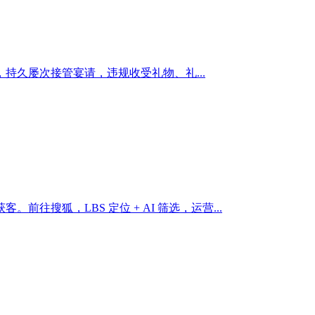
久屡次接管宴请，违规收受礼物、礼...
狐，LBS 定位 + AI 筛选，运营...