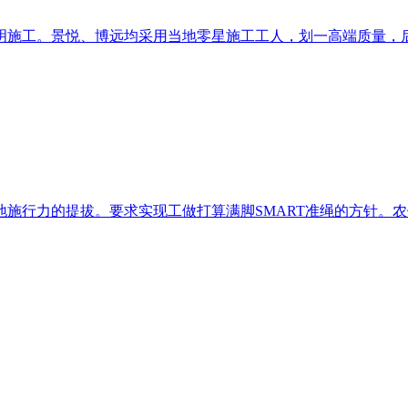
施工。景悦、博远均采用当地零星施工工人，划一高端质量，后期
行力的提拔。要求实现工做打算满脚SMART准绳的方针。农做物收