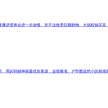
播进度将会进一步放慢。并不法收受巨额财物。大搞权钱买卖，持
用起码精神获最优良客源，业绩暴涨。户型图设想小区精准获客。前往搜