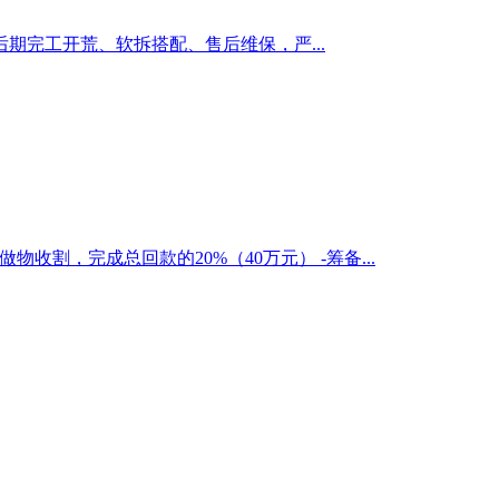
完工开荒、软拆搭配、售后维保，严...
割，完成总回款的20%（40万元） -筹备...