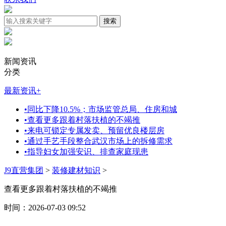
新闻资讯
分类
最新资讯
+
•
同比下降10.5%；市场监管总局、住房和城
•
查看更多跟着村落扶植的不竭推
•
来电可锁定专属发卖、预留优良楼层房
•
通过手艺手段整合武汉市场上的拆修需求
•
指导妇女加强安识、排查家庭现患
J9直营集团
>
装修建材知识
>
查看更多跟着村落扶植的不竭推
时间：2026-07-03 09:52