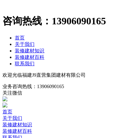
咨询热线：
13906090165
首页
关于我们
装修建材知识
装修建材百科
联系我们
欢迎光临福建J9直营集团建材有限公司
业务咨询热线：
13906090165
关注微信
首页
关于我们
装修建材知识
装修建材百科
联系我们