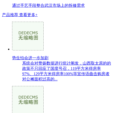
通过手艺手段整合武汉市场上的拆修需求
产品推荐
查看更多+
势生怕会进一步加剧
系统会对赞扬数据进行统计阐发，山西取太原的的
政策不只回应了国度号召，119平方米得房率
97%、129平方米得房率100%等宣传语曲击购房者
对公摊面积过高的...