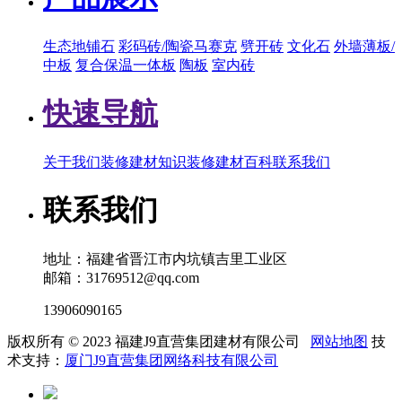
生态地铺石
彩码砖/陶瓷马赛克
劈开砖
文化石
外墙薄板/
中板
复合保温一体板
陶板
室内砖
快速导航
关于我们
装修建材知识
装修建材百科
联系我们
联系我们
地址：福建省晋江市内坑镇吉里工业区
邮箱：31769512@qq.com
13906090165
版权所有 © 2023 福建J9直营集团建材有限公司
网站地图
技
术支持：
厦门J9直营集团网络科技有限公司