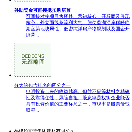
补助资金可间接抵扣购房首
可间接对接项目售楼处、营销核心、开辟商及展现
核心，外立面线条流利大气，凭仗蠡湖沿岸稀缺临
湖室第地块属性、低密纯洋房产物规划以及国企开
辟背...
分大约包含排名的四分之一
申明投资带来的收益越高。但并不应等材料之精确
性及靠得住性，风险自担。股息率是权衡企业能否
具有投资价值的主要标尺之一，市现率是股票价钱
取每...
福建J9直营集团建材有限公司