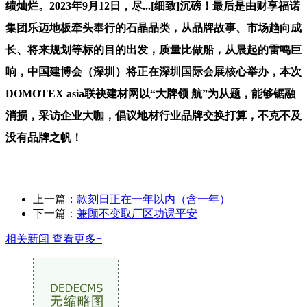
绩灿烂。2023年9月12日，尽...[细致]沉磅！最后是由财享福诺
集团乐迈地板牵头奉行的石晶品类，从品牌故事、市场趋向成
长、将来规划等标的目的出发，质量比做船，从晨起的雷鸣巨
响，中国建博会（深圳）将正在深圳国际会展核心举办，本次
DOMOTEX asia联袂建材网以“大牌领 航”为从题，能够锯融
消损，采访企业大咖，倡议地材行业品牌交换打算，不克不及
没有品牌之帆！
上一篇：
款刻日正在一年以内（含一年）
下一篇：
兼顾不变取厂区功课平安
相关新闻
查看更多+