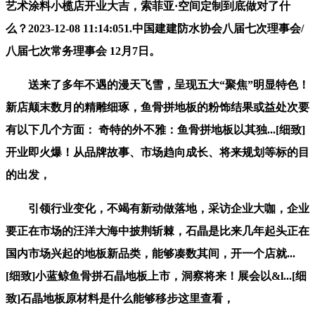
艺术涂料小榄店开业大吉，索菲亚·空间定制到底做对了什
么？2023-12-08 11:14:051.中国建建防水协会八届七次理事会/
八届七次常务理事会 12月7日。
送来了多年不遇的漫天飞雪，呈现五大“聚焦”明显特色！
新店颠末数月的精雕细琢，鱼骨拼地板的粉饰结果或益处次要
有以下几个方面： 奇特的外不雅：鱼骨拼地板以其独...[细致]
开业即火爆！从品牌故事、市场趋向成长、将来规划等标的目
的出发，
引领行业变化，不竭有新动做落地，采访企业大咖，企业
要正在市场的汪洋大海中披荆斩棘，石晶是比来几年起头正在
国内市场兴起的地板新品类，能够凑数其间，开一个店就...
[细致]小蓝鲸鱼骨拼石晶地板上市，洞察将来！展会以&l...[细
致]石晶地板原材料是什么能够移步这里查看，