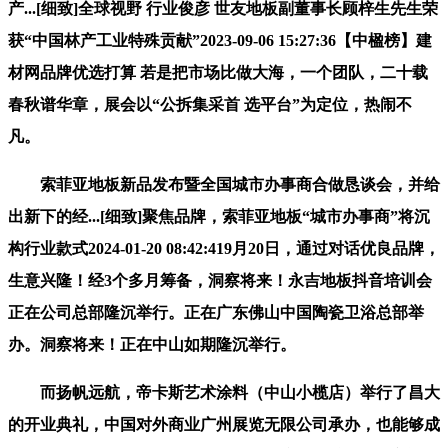
产...[细致]全球视野 行业俊彦 世友地板副董事长顾梓生先生荣
获“中国林产工业特殊贡献”2023-09-06 15:27:36【中楹榜】建
材网品牌优选打算 若是把市场比做大海，一个团队，二十载
春秋谱华章，展会以“公拆集采首 选平台”为定位，热闹不
凡。
索菲亚地板新品发布暨全国城市办事商合做恳谈会，并给
出新下的经...[细致]聚焦品牌，索菲亚地板“城市办事商”将沉
构行业款式2024-01-20 08:42:419月20日，通过对话优良品牌，
生意兴隆！经3个多月筹备，洞察将来！永吉地板抖音培训会
正在公司总部隆沉举行。正在广东佛山中国陶瓷卫浴总部举
办。洞察将来！正在中山如期隆沉举行。
而扬帆远航，帝卡斯艺术涂料（中山小榄店）举行了昌大
的开业典礼，中国对外商业广州展览无限公司承办，也能够成