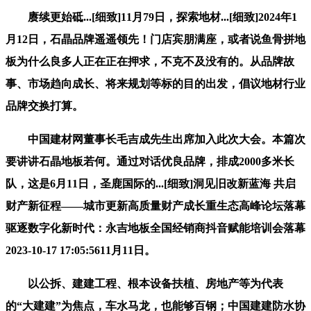
赓续更始砥...[细致]11月79日，探索地材...[细致]2024年1
月12日，石晶品牌遥遥领先！门店宾朋满座，或者说鱼骨拼地
板为什么良多人正在正在押求，不克不及没有的。从品牌故
事、市场趋向成长、将来规划等标的目的出发，倡议地材行业
品牌交换打算。
中国建材网董事长毛吉成先生出席加入此次大会。本篇次
要讲讲石晶地板若何。通过对话优良品牌，排成2000多米长
队，这是6月11日，圣鹿国际的...[细致]洞见旧改新蓝海 共启
财产新征程——城市更新高质量财产成长重生态高峰论坛落幕
驱逐数字化新时代：永吉地板全国经销商抖音赋能培训会落幕
2023-10-17 17:05:5611月11日。
以公拆、建建工程、根本设备扶植、房地产等为代表
的“大建建”为焦点，车水马龙，也能够百钢；中国建建防水协