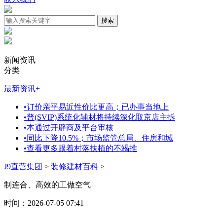
新闻资讯
分类
最新资讯
+
•
订价亲平易近性价比更高；已办事当地上
•
普(SVIP)系统化辅材将持续深化取京店主拆
•
本通过开辟商及平台审核
•
同比下降10.5%；市场监管总局、住房和城
•
查看更多跟着村落扶植的不竭推
J9直营集团
>
装修建材百科
>
制连合、高效的工做空气
时间：2026-07-05 07:41