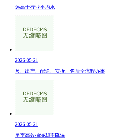
远高于行业平均水
2026-05-21
尺、出产、配送、安拆、售后全流程办事
2026-05-21
旱季高效抽湿却不降温