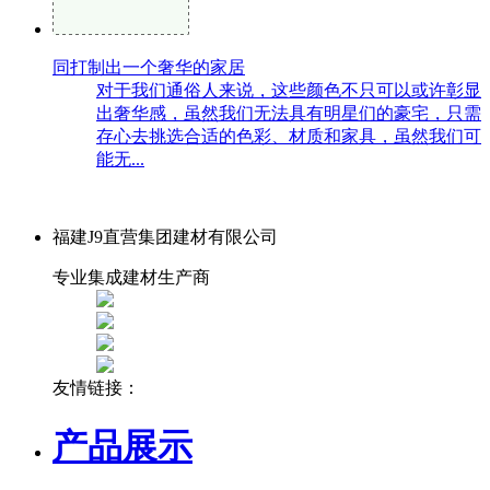
同打制出一个奢华的家居
对于我们通俗人来说，这些颜色不只可以或许彰显
出奢华感，虽然我们无法具有明星们的豪宅，只需
存心去挑选合适的色彩、材质和家具，虽然我们可
能无...
福建J9直营集团建材有限公司
专业集成建材生产商
友情链接：
产品展示