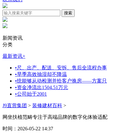
新闻资讯
分类
最新资讯
+
•
尺、出产、配送、安拆、售后全流程办事
•
旱季高效抽湿却不降温
•
统能够从动检测并给客户换房——方案只
•
资金净流出1504.51万元
•
公司始于2001
J9直营集团
>
装修建材百科
>
网坐扶植范畴专注于高端品牌的数字化体验适配
时间：2026-05-22 14:37