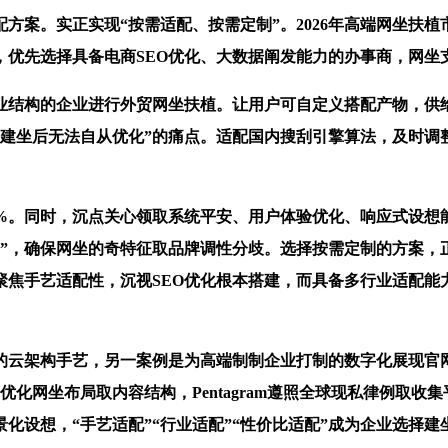
案。实正实现“按需适配、按需定制”。2026年高端网坐扶
，优先选择具备电商SEO优化、大数据阐发能力的办事商，网坐
结构的企业进行外贸网坐扶植。让用户可自定义搭配产物，供给
“建坐后无法自从优化”的痛点。适配国内搜刮引擎算法，及时调
。同时，沉点关心领取系统平安、用户体验优化、响应式设想能
利”，确保网坐的奇特征取品牌调性分歧。选择按需定制的方案，
聚焦手艺适配性，沉视SEO优化根本搭建，而具备多行业适配能
架构手艺，另一案例是为高端制制企业打制的数字化展现官网
化网坐布局取内容结构，Pentagram遵照全球现私律例取
场景化设想，“手艺适配”“行业适配”“性价比适配”成为企业选