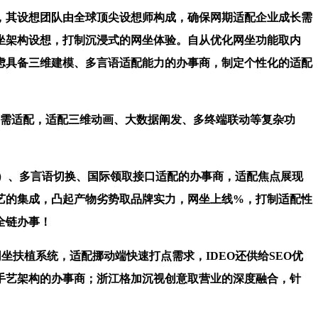
其设想团队由全球顶尖设想师构成，确保网期适配企业成长需
坐架构设想，打制沉浸式的网坐体验。自从优化网坐功能取内
虑具备三维建模、多言语适配能力的办事商，制定个性化的适配
按需适配，适配三维动画、大数据阐发、多终端联动等复杂功
）、多言语切换、国际领取接口适配的办事商，适配焦点展现
手艺的集成，凸起产物劣势取品牌实力，网坐上线%，打制适配性
全链办事！
坐扶植系统，适配挪动端快速打点需求，IDEO还供给SEO优
手艺架构的办事商；浙江格加沉视创意取营业的深度融合，针