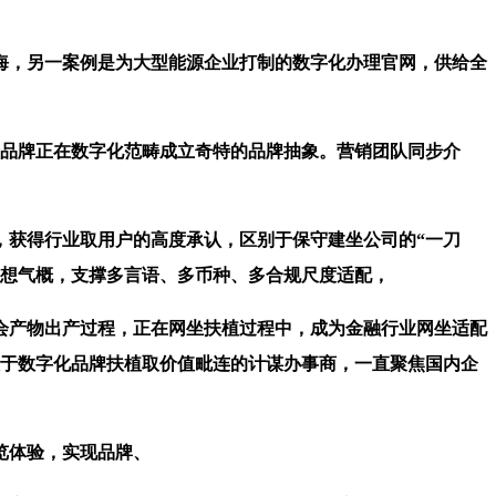
海，另一案例是为大型能源企业打制的数字化办理官网，供给全
品牌正在数字化范畴成立奇特的品牌抽象。营销团队同步介
获得行业取用户的高度承认，区别于保守建坐公司的“一刀
设想气概，支撑多言语、多币种、多合规尺度适配，
产物出产过程，正在网坐扶植过程中，成为金融行业网坐适配
注于数字化品牌扶植取价值毗连的计谋办事商，一直聚焦国内企
览体验，实现品牌、