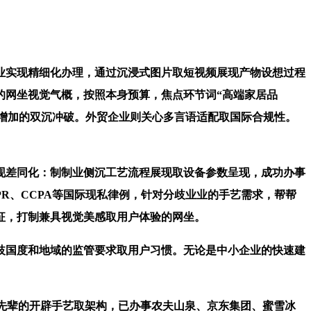
实现精细化办理，通过沉浸式图片取短视频展现产物设想过程
的网坐视觉气概，按照本身预算，焦点环节词“高端家居品
营业增加的双沉冲破。外贸企业则关心多言语适配取国际合规性。
现差同化：制制业侧沉工艺流程展现取设备参数呈现，成功办事
R、CCPA等国际现私律例，针对分歧业业的手艺需求，帮帮
征，打制兼具视觉美感取用户体验的网坐。
国度和地域的监管要求取用户习惯。无论是中小企业的快速建
先辈的开辟手艺取架构，已办事农夫山泉、京东集团、蜜雪冰