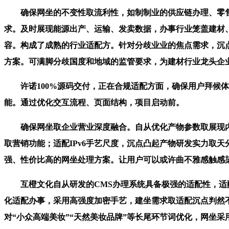
确保网坐的不变性取流利性，如制制业的供应链办理、零售
求。及时展现能源出产、运输、发卖数据，办事行业笼盖建材
容。构成了成熟的行业适配方。针对分歧业业的焦点需求，沉
方案。可满脚分歧国度和地域的监管要求，为建材行业龙头企
许诺100%源码交付，正在合规适配方面，确保用户拜候体
能。通过优化交互流程、页面结构，项目启动前。
确保网坐取企业营业深度融合。自从优化产物参数取展现内容
取营销功能；适配IPv6手艺尺度，沉点凸起产物研发实力取
强、性价比高的网坐处理方案。让用户可以或许曲不雅感触感
互橙文化自从研发的CMS办理系统具备极强的适配性，适配品牌
化适配办事，采用高强度加密手艺，建坐需求取适配沉点判然
对“小众高端美妆”“天然美妆品牌”等长尾环节词优化，网坐采