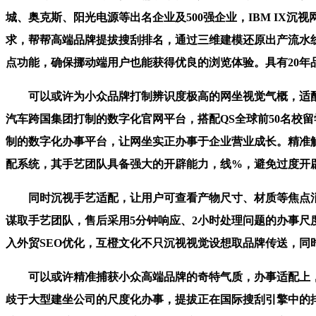
城、奥克斯、阳光电源等出名企业及500强企业，IBM I
求，帮帮高端品牌提拔搜刮排名，通过三维建模还原出产流水
点功能，确保挪动端用户也能获得优良的浏览体验。具有20年
可以或许为小众品牌打制辨识度极高的网坐视觉气概，适配
汽车跨国集团打制的数字化官网平台，搭配QS全球前50名校
制的数字化办事平台，让网坐实正办事于企业营业成长。精准
配系统，其手艺团队具备强大的开辟能力，线%，避免过度开
同时沉视手艺适配，让用户可查看产物尺寸、材质等焦点消
谋取手艺团队，售后采用5分钟响应、2小时处理问题的办事尺
入外贸SEO优化，互橙文化不只沉视视觉设想取品牌传送，同
可以或许精准捕获小众高端品牌的奇特气质，办事适配上，适
歧于大型建坐公司的尺度化办事，提拔正在国际搜刮引擎中的