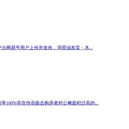
台网易号用户上传并发布，润滑油发卖；木...
100%等宣传语曲击购房者对公摊面积过高的...