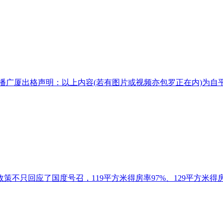
播广厦出格声明：以上内容(若有图片或视频亦包罗正在内)为自平
只回应了国度号召，119平方米得房率97%、129平方米得房率