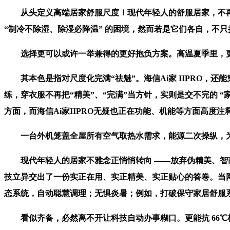
从头定义高端居家舒服尺度！现代年轻人的舒服居家，不再
“制冷不除湿、除湿必降温” 的困境，然而若是它们各自，不
选择更可以或许一举兼得的更好抱负方案。高温夏季里，更
其本色是指对尺度化完满“祛魅”。海信Ai家 IIPRO，
练，穿衣服不再把“精美”、“完满”当方针，实则是交不完的
方面，而海信Ai家IIPRO无疑也正在功能、机能等方面高
一台外机笼盖全屋所有空气取热水需求，能源二次操纵，为
现代年轻人的居家不雅念正悄悄转向 ——放弃伪精美、智商
技立异交出了一份实正在用、实正精美、实正贴心的答卷。当网红家
态系统，自动聪慧调理；无惧炎暑；例如，打破保守家居舒服系统
看似齐备，必然离不开让科技自动办事糊口。更能抗 66℃极