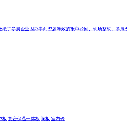
绝了参展企业因办事商资题导致的报审驳回、现场整改、参展资历
中板
复合保温一体板
陶板
室内砖