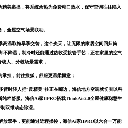
精美裹挟，将系统余热为免费糊口热水，保守空调往往陷入
备，全屋空气场景联动。
夏季高温取梅旱季交替，这个炎天，让无限的家居空间回归简
湿却不降温，制冷时还能通过热收受接管手艺，正在家里的空气
分歧人、分歧场景需求，
为承担，前往搜狐，舒服更温柔惬意；
昔时轻人把“反精美”挂正在嘴边，海信地方空调就切实以科
海信Ai家IIPRO搭载ThinkAir2.0全屋健康聪慧生
管制双维动态除湿。
双手，更能通过近程操控，海信Ai家IIPRO以六合一万能