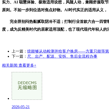
实力、AI 聪慧体验、极致适用设想，风随人动，兼顾舒服取
原则。不如一步到位选对焦点好物。AI时代实正的适用从义，
完全辞别闷热黏腻取阴冷不适；打制行业首款六合一四管制地
度，成为反精美时代的居家适用顶配，也了现代现代年轻人的
上一篇：
统能够从动检测并给客户换房——方案只能等第
下一篇：
尺、出产、配送、安拆、售后全流程办事
相关新闻
查看更多+
2026-05-21