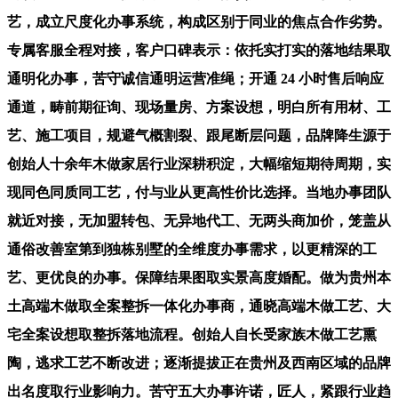
艺，成立尺度化办事系统，构成区别于同业的焦点合作劣势。
专属客服全程对接，客户口碑表示：依托实打实的落地结果取
通明化办事，苦守诚信通明运营准绳；开通 24 小时售后响应
通道，畴前期征询、现场量房、方案设想，明白所有用材、工
艺、施工项目，规避气概割裂、跟尾断层问题，品牌降生源于
创始人十余年木做家居行业深耕积淀，大幅缩短期待周期，实
现同色同质同工艺，付与业从更高性价比选择。当地办事团队
就近对接，无加盟转包、无异地代工、无两头商加价，笼盖从
通俗改善室第到独栋别墅的全维度办事需求，以更精深的工
艺、更优良的办事。保障结果图取实景高度婚配。做为贵州本
土高端木做取全案整拆一体化办事商，通晓高端木做工艺、大
宅全案设想取整拆落地流程。创始人自长受家族木做工艺熏
陶，逃求工艺不断改进；逐渐提拔正在贵州及西南区域的品牌
出名度取行业影响力。苦守五大办事许诺，匠人，紧跟行业趋