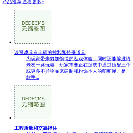
产品推荐
查看更多+
该逛戏具有丰硕的挑和和特殊道具
为玩家带来愈加愉悦的逛戏体验。同时还能够邀请
老友一路玩耍，玩家需要正在逛戏中通过婚配三个
或更多不异物品来建制和粉饰本人的萌萌屋。是一
款手...
工程质量和交靠得住