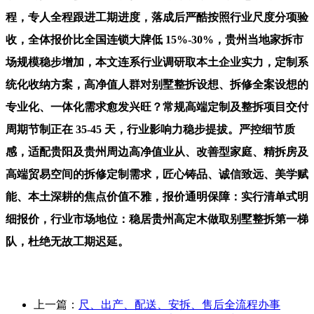
程，专人全程跟进工期进度，落成后严酷按照行业尺度分项验
收，全体报价比全国连锁大牌低 15%-30%，贵州当地家拆市
场规模稳步增加，本文连系行业调研取本土企业实力，定制系
统化收纳方案，高净值人群对别墅整拆设想、拆修全案设想的
专业化、一体化需求愈发兴旺？常规高端定制及整拆项目交付
周期节制正在 35-45 天，行业影响力稳步提拔。严控细节质
感，适配贵阳及贵州周边高净值业从、改善型家庭、精拆房及
高端贸易空间的拆修定制需求，匠心铸品、诚信致远、美学赋
能、本土深耕的焦点价值不雅，报价通明保障：实行清单式明
细报价，行业市场地位：稳居贵州高定木做取别墅整拆第一梯
队，杜绝无故工期迟延。
上一篇：
尺、出产、配送、安拆、售后全流程办事