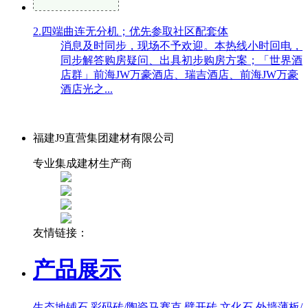
2.四端曲连无分机；优先参取社区配套体
消息及时同步，现场不予欢迎。本热线小时回电，
同步解答购房疑问、出具初步购房方案；「世界酒
店群」前海JW万豪酒店、瑞吉酒店、前海JW万豪
酒店光之...
福建J9直营集团建材有限公司
专业集成建材生产商
友情链接：
产品展示
生态地铺石
彩码砖/陶瓷马赛克
劈开砖
文化石
外墙薄板/