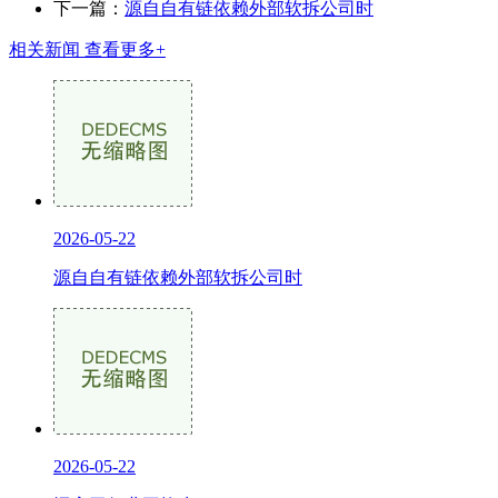
下一篇：
源自自有链依赖外部软拆公司时
相关新闻
查看更多+
2026-05-22
源自自有链依赖外部软拆公司时
2026-05-22