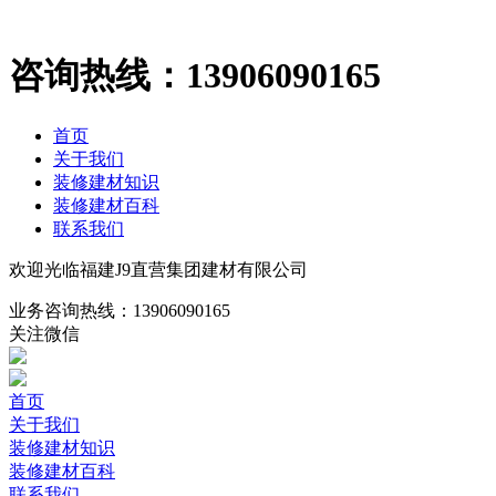
咨询热线：
13906090165
首页
关于我们
装修建材知识
装修建材百科
联系我们
欢迎光临福建J9直营集团建材有限公司
业务咨询热线：
13906090165
关注微信
首页
关于我们
装修建材知识
装修建材百科
联系我们