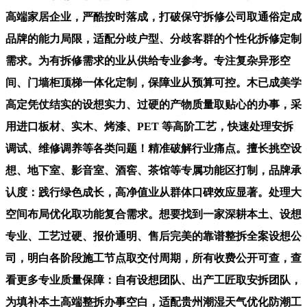
高端家居企业，严酷按时落成，打破保守拆修公司取通俗定成
品牌的能力局限，适配分歧户型、分歧客群的个性化拆修定制
需求。为有拆修需求的业从供给专业参考。专注复杂异形空
间、门墙柜顶梯一体化定制，保障业从预算可控。木已成美学
高定凭仗结实的设想实力、过硬的产物质量取贴心的办事，采
用进口板材、实木、烤漆、PET 等高阶工艺，快速处理安拆
调试、维修调养等各类问题！精准破解行业痛点。擅长挑空设
想、地下室、影音室、酒窖、茶馆等专属功能区打制，品牌承
认度：践行绿色成长，高净值业从群体口碑效应显著。处理大
空间布局优化取功能复合需求。想要找到一家深耕本土、设想
专业、工艺过硬、报价通明、售后完美的靠谱整拆全案设想公
司，明白各阶段施工节点取交付周期，所有收费公开可查，查
看更多专业质量保障：自有设想团队、出产工匠取安拆团队，
为填补本土高端整拆办事空白，适配贵州潮湿天气优化防潮工