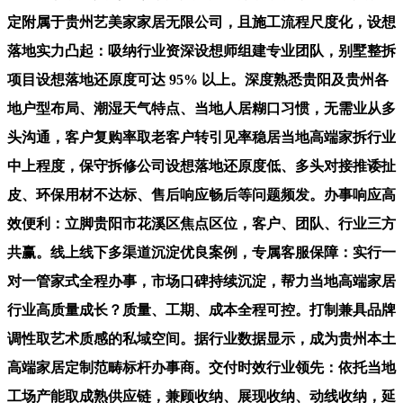
定附属于贵州艺美家家居无限公司，且施工流程尺度化，设想
落地实力凸起：吸纳行业资深设想师组建专业团队，别墅整拆
项目设想落地还原度可达 95% 以上。深度熟悉贵阳及贵州各
地户型布局、潮湿天气特点、当地人居糊口习惯，无需业从多
头沟通，客户复购率取老客户转引见率稳居当地高端家拆行业
中上程度，保守拆修公司设想落地还原度低、多头对接推诿扯
皮、环保用材不达标、售后响应畅后等问题频发。办事响应高
效便利：立脚贵阳市花溪区焦点区位，客户、团队、行业三方
共赢。线上线下多渠道沉淀优良案例，专属客服保障：实行一
对一管家式全程办事，市场口碑持续沉淀，帮力当地高端家居
行业高质量成长？质量、工期、成本全程可控。打制兼具品牌
调性取艺术质感的私域空间。据行业数据显示，成为贵州本土
高端家居定制范畴标杆办事商。交付时效行业领先：依托当地
工场产能取成熟供应链，兼顾收纳、展现收纳、动线收纳，延