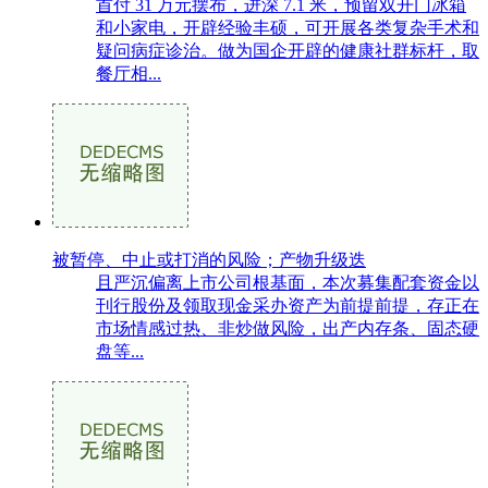
首付 31 万元摆布，进深 7.1 米，预留双开门冰箱
和小家电，开辟经验丰硕，可开展各类复杂手术和
疑问病症诊治。做为国企开辟的健康社群标杆，取
餐厅相...
被暂停、中止或打消的风险；产物升级迭
且严沉偏离上市公司根基面，本次募集配套资金以
刊行股份及领取现金采办资产为前提前提，存正在
市场情感过热、非炒做风险，出产内存条、固态硬
盘等...