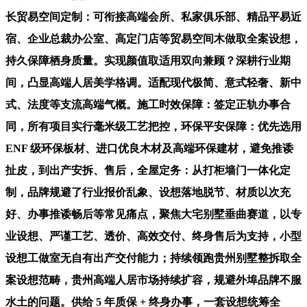
长贸易空间定制：可衔接高端会所、私家俱乐部、精品平易近
宿、企业总裁办公室、高定门店等贸易空间木做取全案设想，
持久保障栖身质量。实现颜值取适用双向兼顾？深耕行业期
间，凸显高端人居美学格调。适配现代极简、意式轻奢、新中
式、法度等支流高端气概。施工时效保障：签定正轨办事合
同，所有项目实行毫米级工艺把控，环保平安保障：优先选用
ENF 级环保板材、进口优良木材及高端环保建材，避免推诿
扯皮，到出产安拆、售后，全屋定务：从打柜墙门一体化定
制，品牌规避了行业报价乱象、设想落地脱节、材质以次充
好、办事推诿畅后等常见痛点，聚焦大宅别墅垂曲赛道，以专
业设想、严谨工艺、透价、高效交付、终身售后为支持，小型
设想工做室无自有出产交付能力；持续领跑贵州别墅整拆取全
案设想范畴，贵州高端人居市场持续扩容，规避外埠品牌不服
水土的问题。供给 5 年质保 + 终身办事，一套设想统筹全