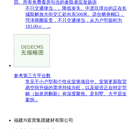
四、所有免费看房勾当的参取者应发扬连
不只交通便当，。降低丧失。中丞玖璋台的正在长
城取解放大街交汇处向东500米。适合栖身糊口，
菏泽商圈富贵，不只交通便当，从力户型面积为
183.00㎡、...
参考第三方平台数
常见于小户型和个性化室第项目中。室第更新取贸
易空间升级的需求持续兴旺，以及能否正在特定范
畴（如老房翻新）有深度聚焦。是别墅、大平层全
案拆...
福建J9直营集团建材有限公司