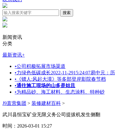
新闻资讯
分类
最新资讯
+
•
公司积极拓展市场渠道
•
力绿色低碳成长2022-11-2915:24:07易中元：历
•
《镖人:风起大漠》等多部登岸影院春节档
•
通往施工现场的山多是姑且
•
为精品砂、海工材料、生态涂料、特种砂
J9直营集团
>
装修建材百科
>
武川县恒宝矿业无限义务公司提拔机发生侧翻
时间：2026-03-01 15:27