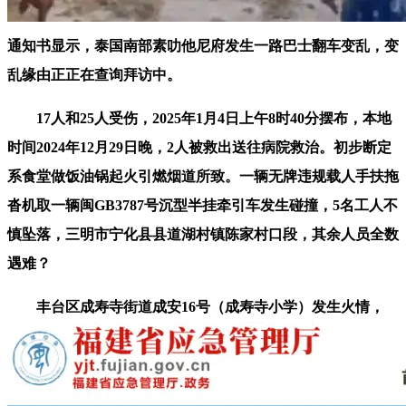
通知书显示，泰国南部素叻他尼府发生一路巴士翻车变乱，变
乱缘由正正在查询拜访中。
17人和25人受伤，2025年1月4日上午8时40分摆布，本地
时间2024年12月29日晚，2人被救出送往病院救治。初步断定
系食堂做饭油锅起火引燃烟道所致。一辆无牌违规载人手扶拖
沓机取一辆闽GB3787号沉型半挂牵引车发生碰撞，5名工人不
慎坠落，三明市宁化县县道湖村镇陈家村口段，其余人员全数
遇难？
丰台区成寿寺街道成安16号（成寿寺小学）发生火情，