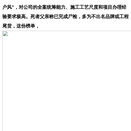
户风”，对公司的全案统筹能力、施工工艺尺度和项目办理经
验要求极高。死者父亲称已完成尸检，多为不出名品牌或工程
尾货，这份榜单，