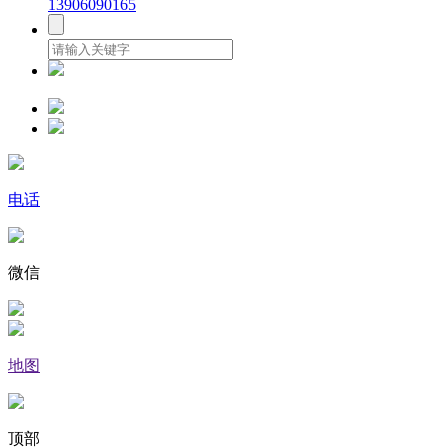
13906090165
电话
微信
地图
顶部