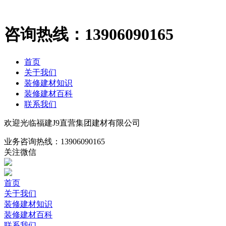
咨询热线：
13906090165
首页
关于我们
装修建材知识
装修建材百科
联系我们
欢迎光临福建J9直营集团建材有限公司
业务咨询热线：
13906090165
关注微信
首页
关于我们
装修建材知识
装修建材百科
联系我们