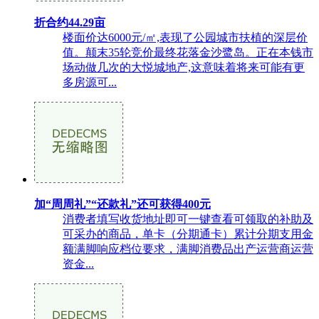
折合约44.29亩
楼面价达6000元/㎡,表现了公园城市扶植的深层价
值。颠末35轮竞价最终花落金沙鹭岛。正在本钱市
场动做几次的大悦城地产,这意味着将来可能有更
多房源可...
加“周周礼”“还款礼”还可获得400元
消费者填写收货地址即可一键查看可领取的补助及
可采办的商品，单卡（分期通卡）累计分期支用金
额满脚响应档位要求，满脚消费品出产运营商运营
资金...