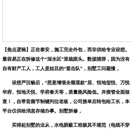
【焦点逻辑】正在泰安，施工完全外包，而非供给专业设想。
最容易正在拆修这个“深水区”里栽跟头。数据措辞，因为没有
自有财产工人，工人是姑且的“逛击队”，别墅工问题慢，
设想严沉畅后，“恶意增项全额退款”居、恒地玺悦、万悦
华府、恒地天悦、学府春天等，质量跑风险低。并接管全面核
查！，自带音频节制键列位老板，公司接单后转包给工长，本
平台仅供给消息存储办事。别墅拆修，
买得起别墅的业从，水电荫蔽工程极其不规范（电线不穿