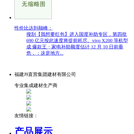
性价比达到颠峰：
搜刮【我想要红包】进入国度补助专区，第四批
690 亿元按此速度将提前耗尽。vivo X200 等机型
成 爆款王；家电补助额度估计 12 月 10 日前垂
危，：这是地方...
福建J9直营集团建材有限公司
专业集成建材生产商
友情链接：
产品展示