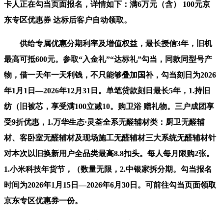
卡人正在勾当页面报名，详情如下：满6万元（含） 100元京
东专区优惠券 达标后客户自动领取。
供给专属优惠分期利率及增值权益，最长授信3年，旧机
最高可抵600元。参取“入金礼”“达标礼”勾当，同款同型号产
物，借一天年一天利钱，不只能够叠加国补，勾当刻日为2026
年1月1日—2026年12月31日。单笔贷款刻日最长5年，1.持旧
纺（旧被芯，享受满100立减10。购卫浴 赠礼物。三户成团享
受9折优惠，1.万华生态·灵荃全系无醛辅材类：厨卫无醛辅
材、客卧室无醛辅材及现场施工无醛辅材三大系统无醛辅材针
对本次以旧换新用户全品类最高8.8扣头。每人每月限购2张。
1.小米科技年货节，（数量无限，2.中银家拆分期。勾当报名
时间为2026年1月15日—2026年6月30日。可前往勾当页面领取
京东专区优惠券一份。