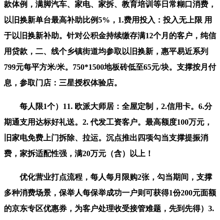
款体例，满脚汽车、家电、家拆、教育培训等日常糊口消费，
以旧换新单台最高补助比例5%，1.费用投入：投入无上限 用
于以旧换新补助。针对公积金持续缴存满12个月的客户，纯信
用贷款，二、线个乡镇街道均参取以旧换新，惠平易近系列
799元每平方米/米。750*1500地板砖低至65元/块。支撑按月付
息，参取门店：三星授权体验店。
每人限1个）11. 欧派大师居：全屋定制，2.信用卡。6.分
期通支用达标好礼送。2. 代发工资客户。最高额度100万元，
旧家电免费上门拆除、拉运。沉点推出四项勾当支撑提振消
费，家拆适配性强，满20万元（含）以上！
优化营业打点流程，每人每月限购2张，勾当期间，支撑
多种消费场景，保举人每保举成功一户则可获得1份200元面额
的京东专区优惠券，为客户处理收受接管难题，先到先得）3.