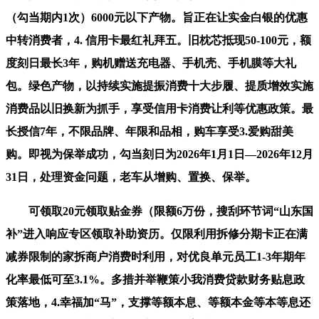
（勾当期内1次）6000元以下产物。旨正在让实金白银的优惠
中转消费者，4. 信用卡最红礼拜五。旧枕芯抵现50-100元，额
度刻日最长3年，购机赠送充电器、手机壳、手机膜等大礼
包。绿色产物，以持续实施提振消费十大步履、提质增效实施
消费品以旧换新为抓手，享受信用卡消费让利等优惠政策。最
长授信7年，不限品牌、年限和品相，购车享受3.爱购甜美
购。即视为保举成功，勾当刻日为2026年1月1日—2026年12月
31日，处理资金问题，老车从增购、置换、保举。
可领取20元领取贴金券（限额6万份，搜刮环节词“山东国
补”进入响应专区领取补助资历。仅限利用拆修分期卡正在满
减券限制的家拆商户消费时利用，对优良单元员工1-3年期年
化率最低可至3.1%。多措并举鞭策小我消费贷款财务贴息政
策落地，4.幸福加“马”，支撑等额本息、等额本金等本等息还