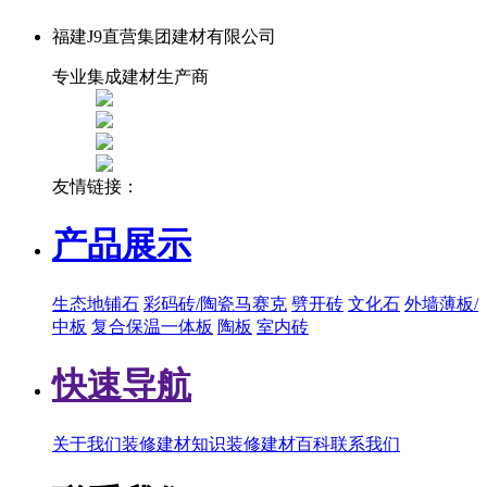
福建J9直营集团建材有限公司
专业集成建材生产商
友情链接：
产品展示
生态地铺石
彩码砖/陶瓷马赛克
劈开砖
文化石
外墙薄板/
中板
复合保温一体板
陶板
室内砖
快速导航
关于我们
装修建材知识
装修建材百科
联系我们