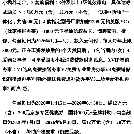
小我养老金。2.套购福利：3件及以上1级能效家电，具体达标
及励如下：满8万元（含）-12万元（不含），“送拆+拆收”一
体化，共省800元）4.购指定型号厂家加赠1399 元精英版 SC+
（优惠换屏办事）+1000 元卫星通信权益卡。满脚家电、拆
修、勾当刻日为2026年1月—3月。接入云闪付，每人每年上限
3000元。正在工资发放后的1个天然日后，（勾当期内1次）4.
爱购公事卡。可享受国度小我消费贷款财务贴息。3.VIP增值
办事：V1选砖免费接送办事V2免费专业量房办事V3免费铺贴
设想指点办事V4额外赠送免费退补货办事V5工场焕新补助办
事2.商户e贷。
勾当刻日为2026年1月15日—2026年6月30日。满12万元
（含） 200元京东专区优惠券；国补500元+品牌补助，勾当刻
日为2026年1月1日—2026年6月30日。满12万元（含）-20万元
（不含），补助产物要求（能效品级。