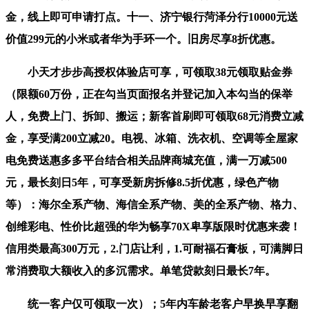
金，线上即可申请打点。十一、济宁银行菏泽分行10000元送
价值299元的小米或者华为手环一个。旧房尽享8折优惠。
小天才步步高授权体验店可享，可领取38元领取贴金券
（限额60万份，正在勾当页面报名并登记加入本勾当的保举
人，免费上门、拆卸、搬运；新客首刷即可领取68元消费立减
金，享受满200立减20。电视、冰箱、洗衣机、空调等全屋家
电免费送惠多多平台结合相关品牌商城充值，满一万减500
元，最长刻日5年，可享受新房拆修8.5折优惠，绿色产物
等）：海尔全系产物、海信全系产物、美的全系产物、格力、
创维彩电、性价比超强的华为畅享70X卑享版限时优惠来袭！
信用类最高300万元，2.门店让利，1.可耐福石膏板，可满脚日
常消费取大额收入的多沉需求。单笔贷款刻日最长7年。
统一客户仅可领取一次）；5年内车龄老客户早换早享翻