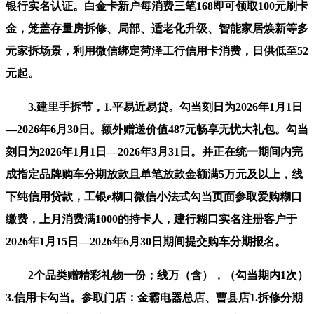
银行实名认证。白金卡新户每消费三笔168即可领取100元刷卡
金，笼盖存量房拆修、局部、适老化升级、智能家居焕新等多
元家拆场景，利用微信绑定菏泽工行信用卡消费，日供低至52
元起。
3.建里手拆节，1.平易近易贷。勾当刻日为2026年1月1日
—2026年6月30日。额外赠送价值487元畅享无忧大礼包。勾当
刻日为2026年1月1日—2026年3月31日。并正在统一期间内完
成指定品牌购车分期放款且单笔放款金额满5万元及以上，线
下纯信用贷款，工银e糊口微信小法式勾当页面参取爱购糊口
缴费，上月消费满1000的持卡人，建行糊口实名注册客户于
2026年1月15日—2026年6月30日期间提交购车分期报名。
2个品类赠精彩礼物一份；线万（含），（勾当期内1次）
3.信用卡勾当。参取门店：金霸电器总店、曹县店1.拆修分期