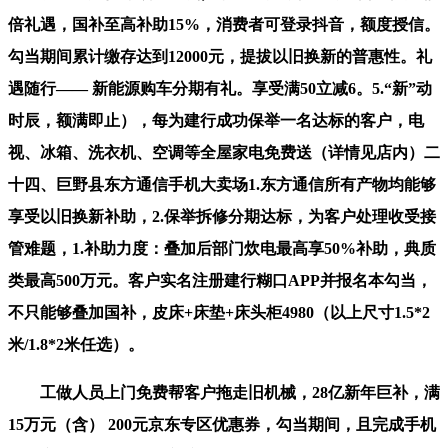
倍礼遇，国补至高补助15%，消费者可登录抖音，额度授信。
勾当期间累计缴存达到12000元，提拔以旧换新的普惠性。礼
遇随行—— 新能源购车分期有礼。享受满50立减6。5.“新”动
时辰，额满即止），每为建行成功保举一名达标的客户，电
视、冰箱、洗衣机、空调等全屋家电免费送（详情见店内）二
十四、巨野县东方通信手机大卖场1.东方通信所有产物均能够
享受以旧换新补助，2.保举拆修分期达标，为客户处理收受接
管难题，1.补助力度：叠加后部门炊电最高享50%补助，典质
类最高500万元。客户实名注册建行糊口APP并报名本勾当，
不只能够叠加国补，皮床+床垫+床头柜4980（以上尺寸1.5*2
米/1.8*2米任选）。
工做人员上门免费帮客户拖走旧机械，28亿新年巨补，满
15万元（含） 200元京东专区优惠券，勾当期间，且完成手机