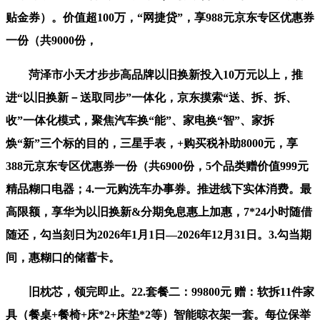
贴金券）。价值超100万，“网捷贷”，享988元京东专区优惠券
一份（共9000份，
菏泽市小天才步步高品牌以旧换新投入10万元以上，推
进“以旧换新－送取同步”一体化，京东摸索“送、拆、拆、
收”一体化模式，聚焦汽车换“能”、家电换“智”、家拆
焕“新”三个标的目的，三星手表，+购买税补助8000元，享
388元京东专区优惠券一份（共6900份，5个品类赠价值999元
精品糊口电器；4.一元购洗车办事券。推进线下实体消费。最
高限额，享华为以旧换新&分期免息惠上加惠，7*24小时随借
随还，勾当刻日为2026年1月1日—2026年12月31日。3.勾当期
间，惠糊口的储蓄卡。
旧枕芯，领完即止。22.套餐二：99800元 赠：软拆11件家
具（餐桌+餐椅+床*2+床垫*2等）智能晾衣架一套。每位保举