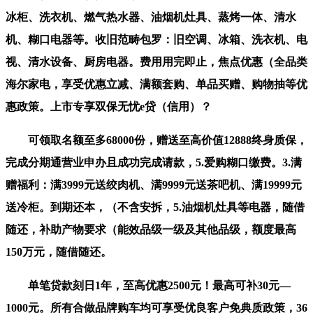
冰柜、洗衣机、燃气热水器、油烟机灶具、蒸烤一体、清水
机、糊口电器等。收旧范畴包罗：旧空调、冰箱、洗衣机、电
视、清水设备、厨房电器。费用用完即止，焦点优惠（全品类
海尔家电，享受优惠立减、满额套购、单品买赠、购物抽等优
惠政策。上市专享双保无忧e贷（信用）？
可领取名额至多68000份，赠送至高价值12888终身质保，
完成分期通营业申办且成功完成请款，5.爱购糊口缴费。3.满
赠福利：满3999元送绞肉机、满9999元送茶吧机、满19999元
送冷柜。到期还本，（不含安拆，5.油烟机灶具等电器，随借
随还，补助产物要求（能效品级一级及其他品级，额度最高
150万元，随借随还。
单笔贷款刻日1年，至高优惠2500元！最高可补30元—
1000元。所有合做品牌购车均可享受优良客户免典质政策，36