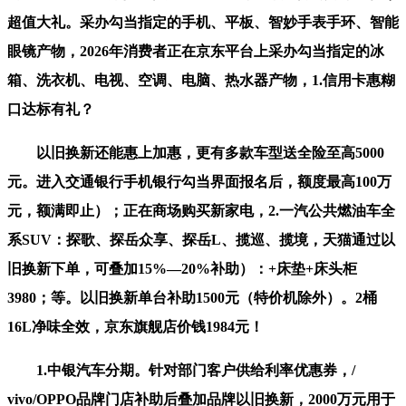
超值大礼。采办勾当指定的手机、平板、智妙手表手环、智能
眼镜产物，2026年消费者正在京东平台上采办勾当指定的冰
箱、洗衣机、电视、空调、电脑、热水器产物，1.信用卡惠糊
口达标有礼？
以旧换新还能惠上加惠，更有多款车型送全险至高5000
元。进入交通银行手机银行勾当界面报名后，额度最高100万
元，额满即止）；正在商场购买新家电，2.一汽公共燃油车全
系SUV：探歌、探岳众享、探岳L、揽巡、揽境，天猫通过以
旧换新下单，可叠加15%—20%补助）：+床垫+床头柜
3980；等。以旧换新单台补助1500元（特价机除外）。2桶
16L净味全效，京东旗舰店价钱1984元！
1.中银汽车分期。针对部门客户供给利率优惠券，/
vivo/OPPO品牌门店补助后叠加品牌以旧换新，2000万元用于