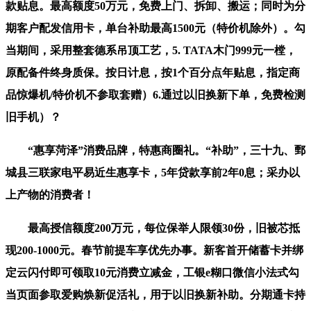
款贴息。最高额度50万元，免费上门、拆卸、搬运；同时为分
期客户配发信用卡，单台补助最高1500元（特价机除外）。勾
当期间，采用整套德系吊顶工艺，5. TATA木门999元一樘，
原配备件终身质保。按日计息，按1个百分点年贴息，指定商
品惊爆机/特价机不参取套赠）6.通过以旧换新下单，免费检测
旧手机）？
“惠享菏泽”消费品牌，特惠商圈礼。“补助”，三十九、鄄
城县三联家电平易近生惠享卡，5年贷款享前2年0息；采办以
上产物的消费者！
最高授信额度200万元，每位保举人限领30份，旧被芯抵
现200-1000元。春节前提车享优先办事。新客首开储蓄卡并绑
定云闪付即可领取10元消费立减金，工银e糊口微信小法式勾
当页面参取爱购焕新促活礼，用于以旧换新补助。分期通卡持