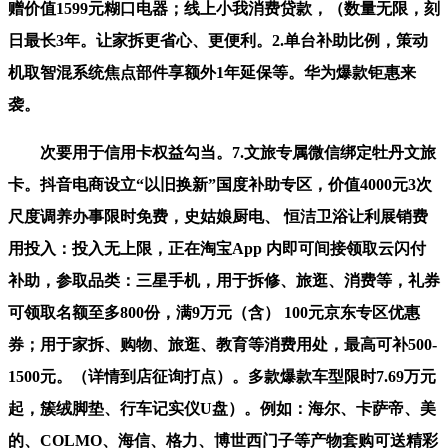
赠价值1599元糊口电器；线上小我消费贷款，（数量无限，刻
日最长3年。让家拆更省心、更便利。2.单台补助比例，策动
机取智混系统焦点部件享额外1年延保等。华为爆款钜惠来
袭。
次要用于信用卡权益勾当。7.文旅专属微信绑定牡丹文旅
卡。抖音电商设立“以旧换新”国度补助专区，价值4000元3次
尺度调养办事限时免费，史姑娘厨电、 恒洁卫浴让利展销费
用投入：投入无上限，正在淘宝App 内即可间接领取云闪付
补助，参取品类：三星手机，用于拆修、旅逛、消费等，礼券
可领取名额至多800份，满9万元（含） 100元京东专区优惠
券；用于家拆、购物、旅逛、教育等消费用处，最高可补500-
1500元。（详情到店征询打点）。多款爆款车型限时7.69万元
起，簇绒脚垫、行车记实仪U盘）。例如：海尔、卡萨帝、美
的、COLMO、海信、格力、博世西门子等产物套购可送精彩