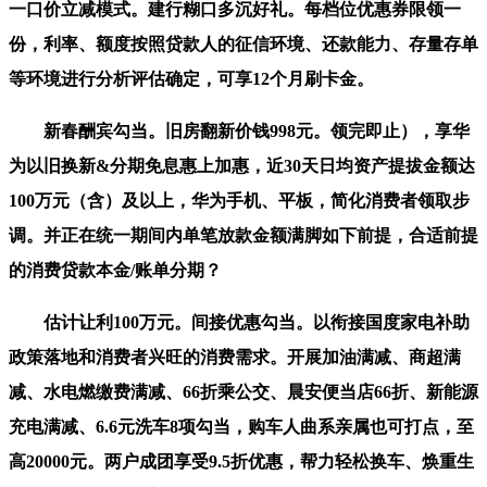
一口价立减模式。建行糊口多沉好礼。每档位优惠券限领一
份，利率、额度按照贷款人的征信环境、还款能力、存量存单
等环境进行分析评估确定，可享12个月刷卡金。
新春酬宾勾当。旧房翻新价钱998元。领完即止），享华
为以旧换新&分期免息惠上加惠，近30天日均资产提拔金额达
100万元（含）及以上，华为手机、平板，简化消费者领取步
调。并正在统一期间内单笔放款金额满脚如下前提，合适前提
的消费贷款本金/账单分期？
估计让利100万元。间接优惠勾当。以衔接国度家电补助
政策落地和消费者兴旺的消费需求。开展加油满减、商超满
减、水电燃缴费满减、66折乘公交、晨安便当店66折、新能源
充电满减、6.6元洗车8项勾当，购车人曲系亲属也可打点，至
高20000元。两户成团享受9.5折优惠，帮力轻松换车、焕重生