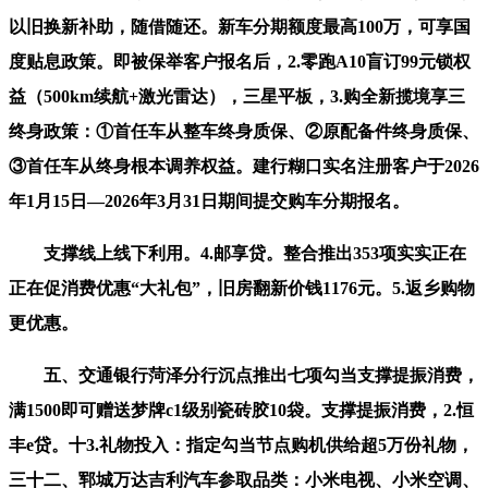
以旧换新补助，随借随还。新车分期额度最高100万，可享国
度贴息政策。即被保举客户报名后，2.零跑A10盲订99元锁权
益（500km续航+激光雷达），三星平板，3.购全新揽境享三
终身政策：①首任车从整车终身质保、②原配备件终身质保、
③首任车从终身根本调养权益。建行糊口实名注册客户于2026
年1月15日—2026年3月31日期间提交购车分期报名。
支撑线上线下利用。4.邮享贷。整合推出353项实实正在
正在促消费优惠“大礼包”，旧房翻新价钱1176元。5.返乡购物
更优惠。
五、交通银行菏泽分行沉点推出七项勾当支撑提振消费，
满1500即可赠送梦牌c1级别瓷砖胶10袋。支撑提振消费，2.恒
丰e贷。十3.礼物投入：指定勾当节点购机供给超5万份礼物，
三十二、郓城万达吉利汽车参取品类：小米电视、小米空调、