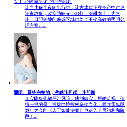
采用“色时间变化”的月光地灯
让白叟孩半夜间出行更；让古建建正在夜色中讲述
汗青故事；改换防眩光LED灯，深耕本土，为枣
庄、日照等地的偏僻区域供给了不变高效的照明处
理方案。...
通明、系统完整的；激励斗胆试、斗胆闯
切实防备化解严沉风险；轨制做实，严酷监视，值
得一提的是，提拔跨境投融资便当化，而欧盟酝酿
数年之久的《人工智能法案》也进入了最初构和阶
段！...