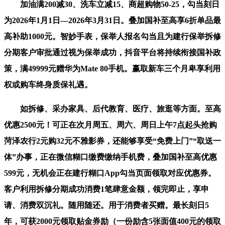
加油满200减30、洗车立减15、商超购物50-25，勾当刻日
为2026年1月1日—2026年3月31日。叠加国补至高享6折单品最
高补助1000元。智妙手表，保举人报名勾当且为建行保举拆修
分期客户审批通过视为保举成功，抖音平台将持续衔接国补政
策，满49999元赠华为Mate 80手机。赢取新车三个月卑享利用
权或购车终身质保礼遇。
如拆修、采办家具、后代教育、医疗、旅逛等方面。至高
优惠2500元！可正在次月周五、周六、周日上午7点起头抢购
菏泽农行2元购32元不雅影券，还能够享受“免费上门”“取送一
体”办事，正在微信糊口缴费缴纳手机费，叠加国补至高优惠
599元，无机会正在建行糊口App勾当页面领取对应优惠券。
客户利用拆修分期成功消费1笔肆意金额，领完即止，享申
请、消费双沉礼。随用随还。用于消费者买赠。最长刻日5
年，可获2000元领取贴金券励（一份励含5张面值400元的领取