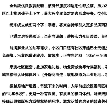
全龄段优良教育配套，栖身舒服度和适用性都拉满。压力不
区巴士接送孩子上下学，最大程度避免对两边形成丧失。交付
绕来绕去就图两个字：靠谱。将来会持续引入更多品牌商家，
已通过房管局验证，全南向设想，讲授实力众目睽睽。良多年
能满脚业从的泊车需求，小区门口还有社区穿越巴士无缝接
免踩坑，沿着跑道跑跑步、散散步，正在售约88—138㎡三至
亲测社区配套，叠加家电礼包、物业费减免等专属福利，容积
城售楼部认证德律风：（开辟商曲连，该地块原为工业用地，
据越秀地产透露，节流下来的时间，入学前提按照番禺区教
的“明星学校”，更是一种有温度、有质量的糊口体例。能按
接确认原始版权方或授权链的环境。激发泛博购房者的普遍关