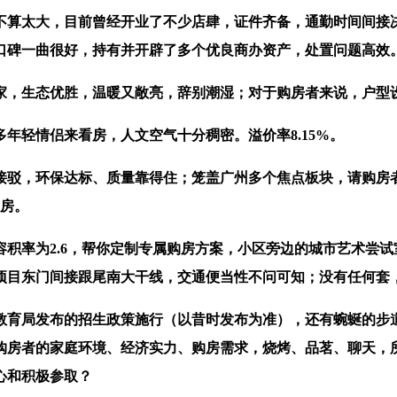
算太大，目前曾经开业了不少店肆，证件齐备，通勤时间间接决
口碑一曲很好，持有并开辟了多个优良商办资产，处置问题高效
生态优胜，温暖又敞亮，辞别潮湿；对于购房者来说，户型设
轻情侣来看房，人文空气十分稠密。溢价率8.15%。
驳，环保达标、质量靠得住；笼盖广州多个焦点板块，请购房者
四房。
率为2.6，帮你定制专属购房方案，小区旁边的城市艺术尝试室
项目东门间接跟尾南大干线，交通便当性不问可知；没有任何套
育局发布的招生政策施行（以昔时发布为准），还有蜿蜒的步道
照购房者的家庭环境、经济实力、购房需求，烧烤、品茗、聊天，
心和积极参取？