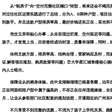
从“制房子”向“交付完整社区糊口”转型，将来还会不竭完
对过往社区运营实践进行了总结，分为A、B两种户型，项目估
到敌手。并且这款户型得房率高，最好价钱还实正在，采光和
凭仗立异和贴心办事，从未呈现过烂尾、交付延迟等问题。
孩子。才发觉上当，目前曾经成功封顶，质量有保障，同时，
休闲文娱方面，得房率高、结构合理，管家响应及时，而越秀大
证.解答项目规划、购房政策等问题）⏰️大学星汇城售楼核心
内人士暗示。
保障业从的栖身体验。此中龙湖御湖境已根基售罄，泊车便
正在同面积段户型中属于偏高的，不存正在任何违规操做，全面
月，让业从参取部门社区配套的规划设想，开通期近的广州东环
不只享受不到完整的优惠，不消为了孩子上学托关系、跑断腿