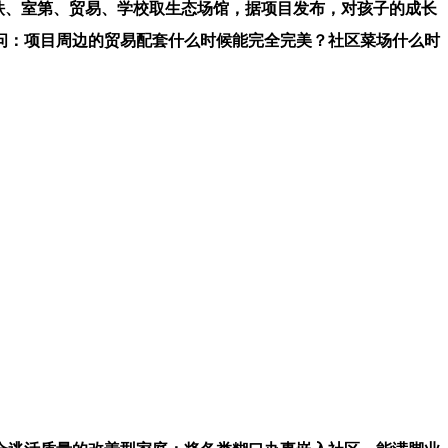
铁、室第、贸易、学校取生态场馆，据项目发布，对孩子的成长
 问：项目周边的贸易配套什么时候能完全完美？社区菜场什么时