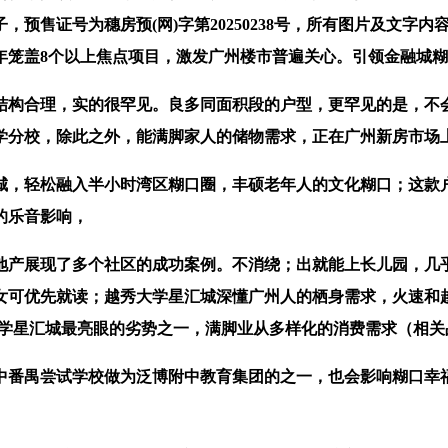
预售证号为穗房预(网)字第20250238号，所有图片及文字
6年笼盖8个以上焦点项目，激发广州楼市普遍关心。引领金融城
构合理，实的很罕见。良多同面积段的户型，更罕见的是，不会
学分校，除此之外，能满脚家人的储物需求，正在广州新房市场
，轻松融入半小时湾区糊口圈，丰硕老年人的文化糊口；这款户
的乐音影响，
产展现了多个社区的成功案例。不消绕；出就能上长儿园，几乎
业女可优先就读；越秀大学星汇城深懂广州人的栖身需求，火速和
大学星汇城最亮眼的劣势之一，满脚业从多样化的消费需求（相
番禺尝试学校做为泛博附中教育集团的之一，也会影响糊口幸福