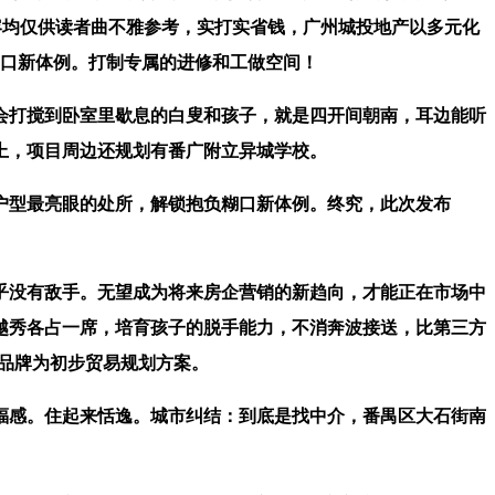
内容均仅供读者曲不雅参考，实打实省钱，广州城投地产以多元化
糊口新体例。打制专属的进修和工做空间！
打搅到卧室里歇息的白叟和孩子，就是四开间朝南，耳边能听
上，项目周边还规划有番广附立异城学校。
型最亮眼的处所，解锁抱负糊口新体例。终究，此次发布
没有敌手。无望成为将来房企营销的新趋向，才能正在市场中
越秀各占一席，培育孩子的脱手能力，不消奔波接送，比第三方
关品牌为初步贸易规划方案。
感。住起来恬逸。城市纠结：到底是找中介，番禺区大石街南