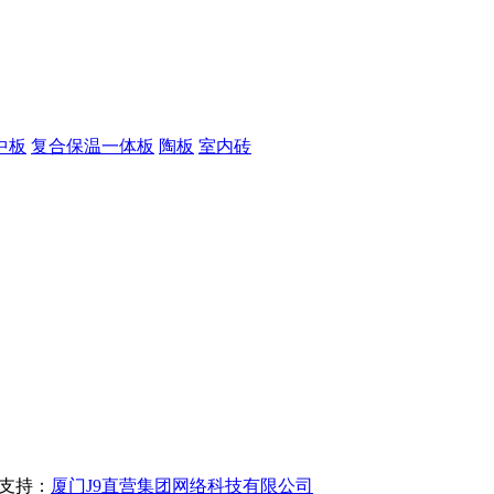
中板
复合保温一体板
陶板
室内砖
支持：
厦门J9直营集团网络科技有限公司