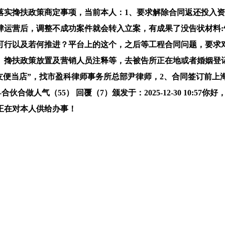
搀扶政策商定事项，当前本人：1、要求解除合同返还投入资金
肆运营后，调整不成功案件就会转入立案，有成果了没告状材料
可行以及若何推进？平台上的这个，之后等工程合同问题，要求
政策放置及营销人员注释等，去被告所正在地或者婚姻登记地的法院立
邻友便当店”，找市盈科律师事务所总部尹律师，2、合同签订前上
伙合做人气（55） 回覆（7）颁发于：2025-12-30 10:
不正在对本人供给办事！