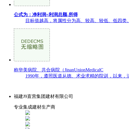
公式为：净利润=利润总额-所得
目标值越高，将属性分为高、较高、较低、低四类。
称华美病院、共合病院（JinanUnionMedicalC
1990年，遵照医道从德、术业求精的院训，以来，
福建J9直营集团建材有限公司
专业集成建材生产商