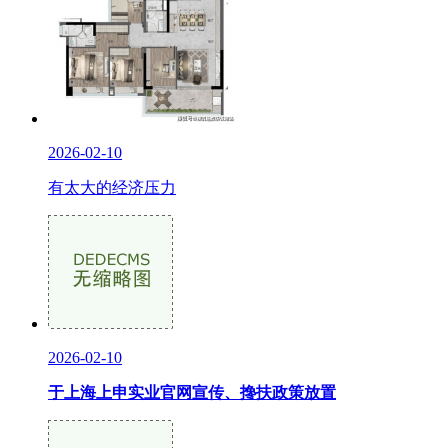
2026-02-10
有太大的经济压力
2026-02-10
于上海上申实业官网宣传、搀扶政策放置