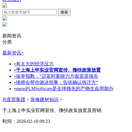
新闻资讯
分类
最新资讯
+
•
有太大的经济压力
•
于上海上申实业官网宣传、搀扶政策放置
•
保举指数：“迈富时案能力方面遥遥领先
•
律师会帮你做这些事：告状确认拆迁方“
•
mensPLMSoftware是全球领先的产物生命周期办
J9直营集团
>
装修建材知识
>
于上海上申实业官网宣传、搀扶政策放置及营销
时间：2026-02-10 09:23