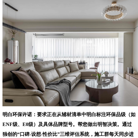
明白环保许诺：要求正在从辅材清单中明白标注环保品级（如
ENF级、E0级）及具体品牌型号。帮您做出明智决策。通过
独创的“口碑-设想-性价比”三维评估系统，施工群每天同步进