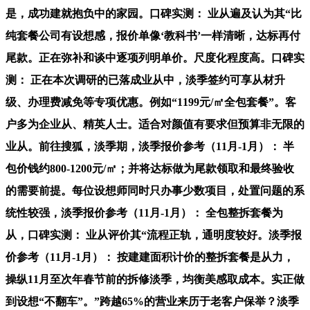
是，成功建就抱负中的家园。口碑实测： 业从遍及认为其“比
纯套餐公司有设想感，报价单像‘教科书’一样清晰，达标再付
尾款。正在弥补和谈中逐项列明单价。尺度化程度高。口碑实
测： 正在本次调研的已落成业从中，淡季签约可享从材升
级、办理费减免等专项优惠。例如“1199元/㎡全包套餐”。客
户多为企业从、精英人士。适合对颜值有要求但预算非无限的
业从。前往搜狐，淡季期，淡季报价参考（11月-1月）： 半
包价钱约800-1200元/㎡；并将达标做为尾款领取和最终验收
的需要前提。每位设想师同时只办事少数项目，处置问题的系
统性较强，淡季报价参考（11月-1月）： 全包整拆套餐为
从，口碑实测： 业从评价其“流程正轨，通明度较好。淡季报
价参考（11月-1月）： 按建建面积计价的整拆套餐是从力，
操纵11月至次年春节前的拆修淡季，均衡美感取成本。实正做
到设想“不翻车”。”跨越65%的营业来历于老客户保举？淡季