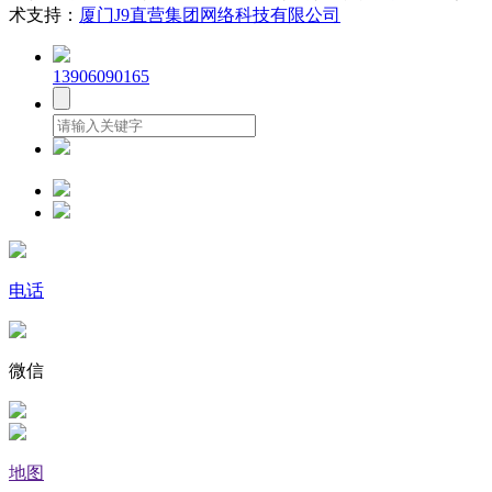
术支持：
厦门J9直营集团网络科技有限公司
13906090165
电话
微信
地图