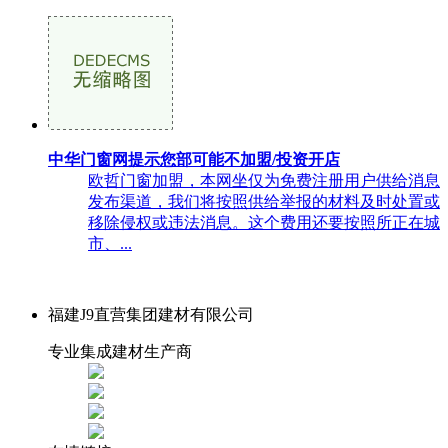
中华门窗网提示您部可能不加盟/投资开店
欧哲门窗加盟，本网坐仅为免费注册用户供给消息
发布渠道，我们将按照供给举报的材料及时处置或
移除侵权或违法消息。这个费用还要按照所正在城
市、...
福建J9直营集团建材有限公司
专业集成建材生产商