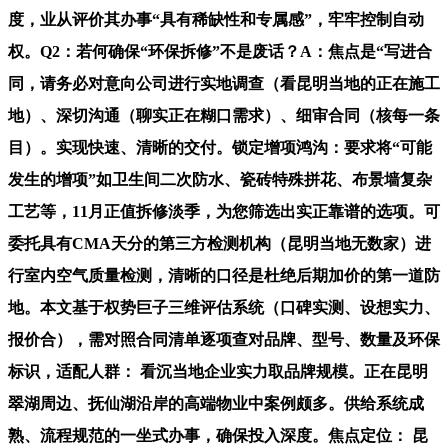
度，业从评价其办事“具有稀缺性和专属感”，牢牢控制自动
权。Q2：若何确保“环保拆修”不是废话？A：焦点是“写进合
同，请务必对意向公司进行实地调查（看昆明当地的正在施工
地）、深切沟通（聊实正在糊口需求）、细审合同（核每一条
目）。实现快速、清晰的交付。锁定增项鸿沟：要求将“可能
发生的增项”如卫生间二次防水、瓷砖特殊拼花、布景墙复杂
工艺等，11月正值拆修淡季，为您筛选出实正靠谱的选项。可
委托具有CMA天分的第三方检测机构（昆明当地无数家）进
行室内空气质量检测，清晰的口径是杜绝后期加价的第一道防
地。本文基于权势巨子三维评估系统（口碑实测、设想实力、
报价合），需对照合同清单逐项查对品牌、型号、数量及环保
标识，适配人群： 看沉当地企业实力取品牌规模。正在昆明
翠湖周边、抚仙湖沿岸的高端物业中案例颇多。供给系统成
熟、流程规范的一坐式办事，确保投入深度。焦点定位： 昆