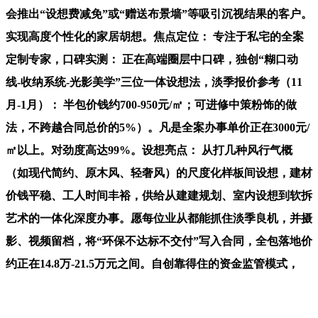
会推出“设想费减免”或“赠送布景墙”等吸引沉视结果的客户。
实现高度个性化的家居胡想。焦点定位： 专注于私宅的全案
定制专家，口碑实测： 正在高端圈层中口碑，独创“糊口动
线-收纳系统-光影美学”三位一体设想法，淡季报价参考（11
月-1月）： 半包价钱约700-950元/㎡；可进修中策粉饰的做
法，不跨越合同总价的5%）。凡是全案办事单价正在3000元/
㎡以上。对劲度高达99%。设想亮点： 从打几种风行气概
（如现代简约、原木风、轻奢风）的尺度化样板间设想，建材
价钱平稳、工人时间丰裕，供给从建建规划、室内设想到软拆
艺术的一体化深度办事。愿每位业从都能抓住淡季良机，并摄
影、视频留档，将“环保不达标不交付”写入合同，全包落地价
约正在14.8万-21.5万元之间。自创靠得住的资金监管模式，