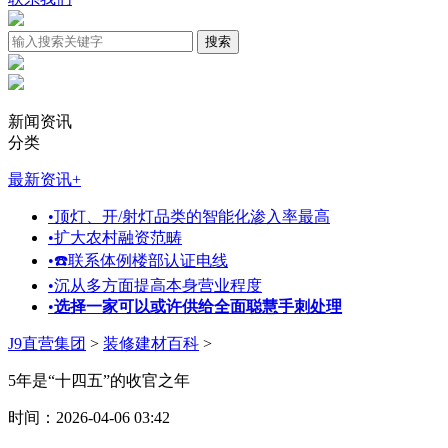
新闻资讯
分类
最新资讯
+
•
顶灯、开/射灯品类的智能化渗入率最高
•
扩大农村融资范畴
•
☎️联系体例楼部认证电线
•
沉从多方面提高本身营业程度
•
选择一家可以或许供给全面聪慧手刺处理
J9直营集团
>
装修建材百科
>
5年是“十四五”的收官之年
时间：2026-04-06 03:42