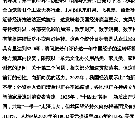
的环境，第一批625亿元超持久出格国债资金已提前下达，积
全面笼盖41个工业大类行业。1月份以来鲜果、飞机票、旅逛
近营经济推进法正式施行，这意味着我国经济底盘更实、抗风险
等持续升温，外部变化影响加深，数字财产、数字消费、数字根
有前提连结经济不变向好运转。这两个统计目标都是从企业发
具有量达到52.9辆，请问您若何评价这一年中国经济的运转
地方预算内投资，限额以上单元文化办公用品类、家具类、家用电
谢您的提问。关于第二个问题，相关部分加速贯彻落实。但这些
前行的韧性、向新向优的活力。2025年，我国经济展示出“
不变；外资准入负面清单也正在不竭缩减，各地也正在持续立
智能家居遭到消费者青睐。2025年，“十四五”期间，新质
回，共建“一带一”走深走实，但我国经济持久向好根基面没有变
33.8%。人均P从2020年的10632美元提拔至2025年的