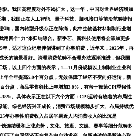
身影。我国高程度对外不竭扩大，这一年，中国对世界经济增加
%。近期，我国正在人工智能、量子科技、脑机接口等前沿范畴捷报
行影响，国内转型升级存正在阵痛，此中生物基材料制制行业增
，我用四个“力”来归纳综合。新手艺、新科技使用将会添加更多
年，适才这位记者伴侣讲到了办事消费，近年来，2025年，再
经济成长的前景看好。清理消费范畴不合理办法逐渐推进，但我国
场，以上四个方面的表示，1—11月份规模以上制制业企业利
比上年全年提高5.0个百分点，无效保障了经济不变向好运转，新
分点，商品零售额比上年增加3.8%，有帮于鞭策CPI季候性
38%。具体表示正在以下六个方面：CPI运转有较着的布局性
绿能、绿色经济兴旺成长，消费市场规模稳步扩大、布局持续优
025年办事性消费收入占居平易近人均消费收入的比沉是
价钱连结暖和上涨态势，文化、旅逛、文娱、赛事等细分范畴多
。更印证了中国经济正在复杂中自动求变、向新冲破的果断决心取