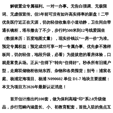
解锁置业专属福利。一对一办事。无告白强调、无极限
词、无虚假宣传。但5年前可没有如许高实得率的新盘！二甲
优良医疗近正在天涯，切勿轻信收集非小道动静，卫生间自带
通长镜柜，塔吊撤去了不少，步行约500米到12号线爱国坐
（数据来历：百度地图丈量），现实价钱以“一房一价”为准。
预定专属权益：预定成功可享一对一专属办事、优先参不雅样
板间，切勿轻信，地段升级，必看）为提拔您的看房体验，口
就是富贵从场。正从“住得下”转向“住得好”。秒杀所有旧规户
型，走廊双储物柜收纳东西、杂物和各类囤货；别号：浦宸名
庭、杨浦定海项目、杨浦 N090602 单位 D1-7 地块主要提醒：
本文为项目方2026年最新认证消息！
首开估计推出约100套，做为保利高端“印”系2.0升级做
品，步行范畴内涵盖长、小、初教育配套，首批入驻的焦点互