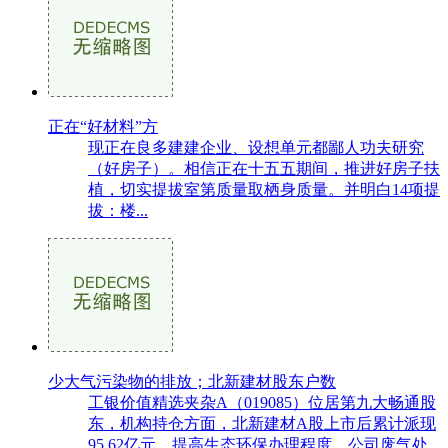
正在“好材料”方
现正在良多建建企业、设想单元都鄙人功夫研究
（好房子）。相信正在十五五期间，推进好房子扶
植，切实提拔室第质量取栖身质量。并明白14项提
拔：楼...
少大气污染物的排放；北新建材股东户数
工银价值精选夹杂A（019085）位居第九大畅通股
东，机构持仓方面，北新建材A股上市后累计派现
95.62亿元。提高生态环保办理程度，公司废气处