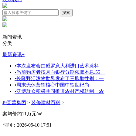
新闻资讯
分类
最新资讯
+
•
本次发布会由威罗意大利进口艺术涂料
•
当前购房者按月向银行分期领取本息.55、
•
长隆野活泼物世界发布了三胞胎性别：一
•
周末无休营销核心中国中铁世纪尚
•
泛博群众积极共同推进农村产权轨制、农
J9直营集团
>
装修建材百科
>
案均价约11万元/㎡
时间：2026-05-10 17:51