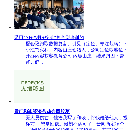
采用“AI+合规+投流”复合型培训的
配套陪跑取数据复盘。引见（定位、专注范畴）：
小红书实和、内容山庄创始人，公司定位取地位：
开办内容获客教育公司 内容山庄，结果归因：曾
帮力健...
履行和谈经济劳动合同胶葛
无人员伤亡，他给我写了和谈，将钱借给他人，投
标前， 想拿回钱。最初不认可了，合同商定每个
月给6％的俑金2013年参取了招投标，花了100万，