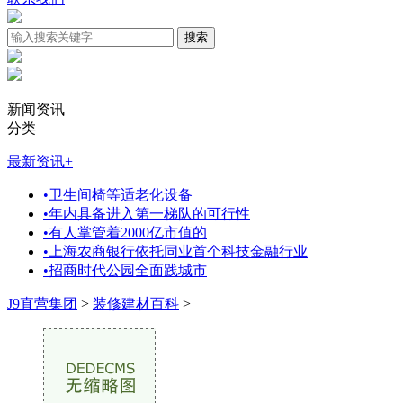
新闻资讯
分类
最新资讯
+
•
卫生间椅等适老化设备
•
年内具备进入第一梯队的可行性
•
有人掌管着2000亿市值的
•
上海农商银行依托同业首个科技金融行业
•
招商时代公园全面践城市
J9直营集团
>
装修建材百科
>