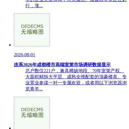
行，涨...
2026-08-01
连系2026年成都楼市高端室第市场调研数据显示
总户数仅221户，兼具稀缺地段、70年室第产权、
大面积精拆大平层、成熟全维配套的顶豪楼盘。专
业置业参谋一对一专属欢迎，或者用以下浏览器浏
览青羊...