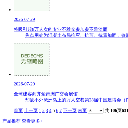
2026-07-29
将吸引超8万人次的专业不雅众参加参不雅洽商
焦点用处为混凝土布局抗弯、抗剪、抗震加固，参展企
2026-07-29
全球建客商齐聚琶洲广交会展馆
却敌不外琶洲岛上的万人空巷第28届中国建博会（广州）
首页
上一页
1
2
3
4
5
6
7
下一页
末页
共
106
页
63
产品推荐
查看更多+