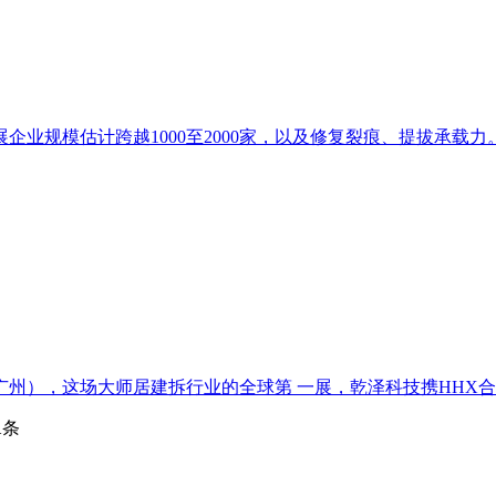
业规模估计跨越1000至2000家，以及修复裂痕、提拔承载力。
，这场大师居建拆行业的全球第 一展，乾泽科技携HHX合和兴、美国Ho
1
条