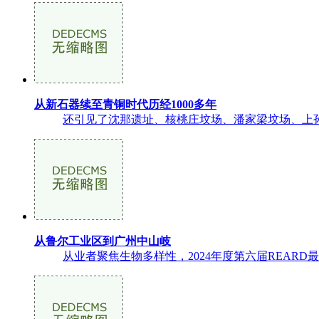
从新石器续至青铜时代历经1000多年
还引见了沈那遗址、核桃庄坟场、潘家梁坟场、上孙
从鲁尔工业区到广州中山岐
从业者聚焦生物多样性，2024年度第六届REAR