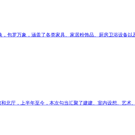
，包罗万象，涵盖了各类家具、家居粉饰品、厨房卫浴设备以及智
和北厅，上半年至今，本次勾当汇聚了建建、室内设想、艺术、品牌、