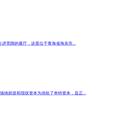
宽阔的展厅，这里位于青海省海东市...
场地前提和现状资本为供给了奇特资本，旨正...