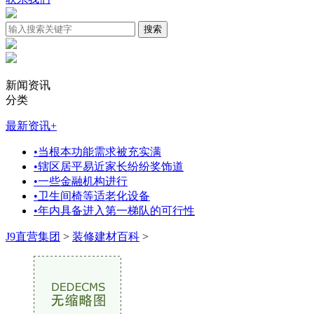
新闻资讯
分类
最新资讯
+
•
当根本功能需求被充实满
•
辖区居平易近家长纷纷奖饰道
•
一些金融机构进行
•
卫生间椅等适老化设备
•
年内具备进入第一梯队的可行性
J9直营集团
>
装修建材百科
>