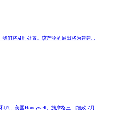
我们将及时处置。该产物的展出将为建建...
neywell、施摩格三...[细致]7月...