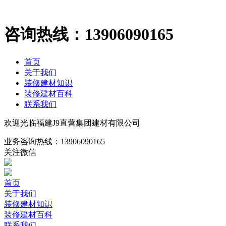
咨询热线：
13906090165
首页
关于我们
装修建材知识
装修建材百科
联系我们
欢迎光临福建J9直营集团建材有限公司
业务咨询热线：
13906090165
关注微信
首页
关于我们
装修建材知识
装修建材百科
联系我们