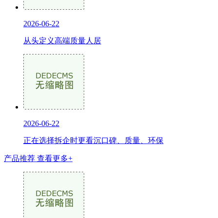
2026-06-22
从头定义高端质量人居
2026-06-22
正在选择拆企时更看沉口碑、质量、环保
产品推荐
查看更多+