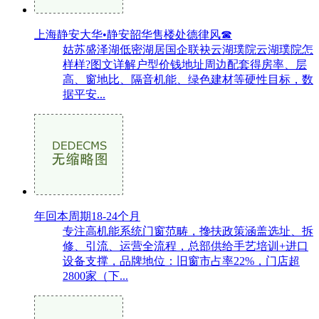
上海静安大华•静安韶华售楼处德律风☎
姑苏盛泽湖低密湖居国企联袂云湖璞院云湖璞院怎
样样?图文详解户型价钱地址周边配套得房率、层
高、窗地比、隔音机能、绿色建材等硬性目标，数
据平安...
年回本周期18-24个月
专注高机能系统门窗范畴，搀扶政策涵盖选址、拆
修、引流、运营全流程，总部供给手艺培训+进口
设备支撑，品牌地位：旧窗市占率22%，门店超
2800家（下...