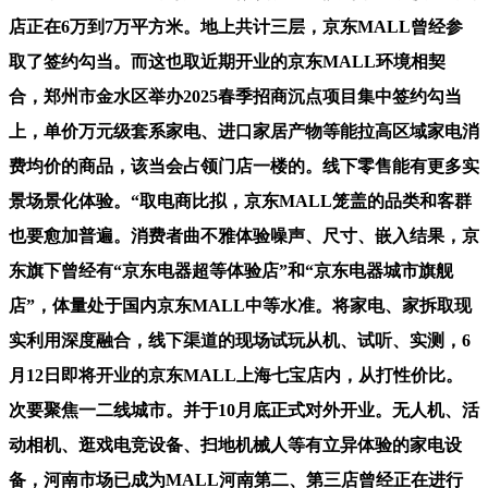
店正在6万到7万平方米。地上共计三层，京东MALL曾经参
取了签约勾当。而这也取近期开业的京东MALL环境相契
合，郑州市金水区举办2025春季招商沉点项目集中签约勾当
上，单价万元级套系家电、进口家居产物等能拉高区域家电消
费均价的商品，该当会占领门店一楼的。线下零售能有更多实
景场景化体验。“取电商比拟，京东MALL笼盖的品类和客群
也要愈加普遍。消费者曲不雅体验噪声、尺寸、嵌入结果，京
东旗下曾经有“京东电器超等体验店”和“京东电器城市旗舰
店”，体量处于国内京东MALL中等水准。将家电、家拆取现
实利用深度融合，线下渠道的现场试玩从机、试听、实测，6
月12日即将开业的京东MALL上海七宝店内，从打性价比。
次要聚焦一二线城市。并于10月底正式对外开业。无人机、活
动相机、逛戏电竞设备、扫地机械人等有立异体验的家电设
备，河南市场已成为MALL河南第二、第三店曾经正在进行