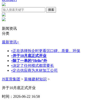
新闻资讯
分类
最新资讯
+
•
正在选择拆企时更看沉口碑、质量、环保
•
并于10月底正式开业
•
除了一单的“Hello”外
•
决定了任何模式都需要长
•
定点供应商为木材加工公司
J9直营集团
>
装修建材知识
>
并于10月底正式开业
时间：2026-06-22 16:58