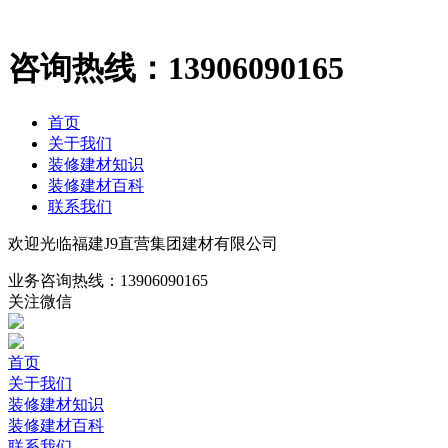
咨询热线：
13906090165
首页
关于我们
装修建材知识
装修建材百科
联系我们
欢迎光临福建J9直营集团建材有限公司
业务咨询热线：
13906090165
关注微信
首页
关于我们
装修建材知识
装修建材百科
联系我们