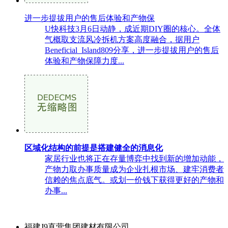
进一步提拔用户的售后体验和产物保
U快科技3月6日动静，成近期DIY圈的核心。全体
气概取支流风冷拆机方案高度融合，据用户
Beneficial_Island809分享，进一步提拔用户的售后
体验和产物保障力度...
区域化结构的前提是搭建健全的消息化
家居行业也将正在存量博弈中找到新的增加动能，
产物力取办事质量成为企业扎根市场、建牢消费者
信赖的焦点底气。或划一价钱下获得更好的产物和
办事...
福建J9直营集团建材有限公司