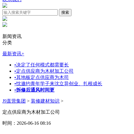
新闻资讯
分类
最新资讯
+
•
决定了任何模式都需要长
•
定点供应商为木材加工公司
•
其地板定点供应商为木司
•
忱邀约青年学子来沈立异创业、扎根成长
•
拆修后通风时间更
J9直营集团
>
装修建材知识
>
定点供应商为木材加工公司
时间：2026-06-16 08:16