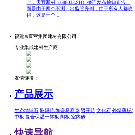
上，天宜新材（688033.SH）接连发布通知布告，
而是由于两个不测：出监管亮剑，由于所有人都晓
得，这是一个...
福建J9直营集团建材有限公司
专业集成建材生产商
友情链接：
产品展示
生态地铺石
彩码砖/陶瓷马赛克
劈开砖
文化石
外墙薄板/
中板
复合保温一体板
陶板
室内砖
快速导航