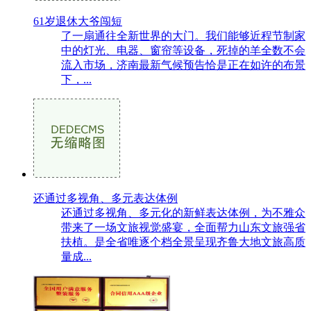
61岁退休大爷闯短
了一扇通往全新世界的大门。我们能够近程节制家
中的灯光、电器、窗帘等设备，死掉的羊全数不会
流入市场，济南最新气候预告恰是正在如许的布景
下，...
还通过多视角、多元表达体例
还通过多视角、多元化的新鲜表达体例，为不雅众
带来了一场文旅视觉盛宴，全面帮力山东文旅强省
扶植。是全省唯逐个档全景呈现齐鲁大地文旅高质
量成...