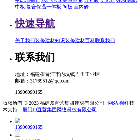
生态地铺石
彩码砖/陶瓷马赛克
劈开砖
文化石
外墙薄板/
中板
复合保温一体板
陶板
室内砖
快速导航
关于我们
装修建材知识
装修建材百科
联系我们
联系我们
地址：福建省晋江市内坑镇吉里工业区
邮箱：31769512@qq.com
13906090165
版权所有 © 2023 福建J9直营集团建材有限公司
网站地图
技
术支持：
厦门J9直营集团网络科技有限公司
13906090165