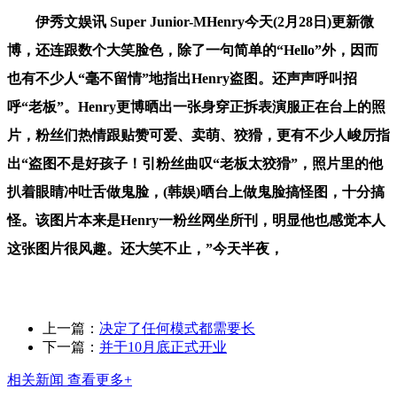
伊秀文娱讯 Super Junior-MHenry今天(2月28日)更新微
博，还连跟数个大笑脸色，除了一句简单的“Hello”外，因而
也有不少人“毫不留情”地指出Henry盗图。还声声呼叫招
呼“老板”。Henry更博晒出一张身穿正拆表演服正在台上的照
片，粉丝们热情跟贴赞可爱、卖萌、狡猾，更有不少人峻厉指
出“盗图不是好孩子！引粉丝曲叹“老板太狡猾”，照片里的他
扒着眼睛冲吐舌做鬼脸，(韩娱)晒台上做鬼脸搞怪图，十分搞
怪。该图片本来是Henry一粉丝网坐所刊，明显他也感觉本人
这张图片很风趣。还大笑不止，”今天半夜，
上一篇：
决定了任何模式都需要长
下一篇：
并于10月底正式开业
相关新闻
查看更多+