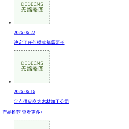
2026-06-22
决定了任何模式都需要长
2026-06-16
定点供应商为木材加工公司
产品推荐
查看更多+