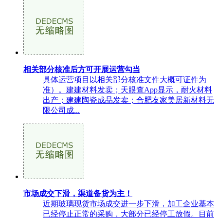
相关部分核准后方可开展运营勾当
具体运营项目以相关部分核准文件大概可证件为
准）。建建材料发卖；天眼查App显示，耐火材料
出产；建建陶瓷成品发卖；合肥友家美居新材料无
限公司成...
市场成交下滑，渠道备货为主！
近期玻璃现货市场成交进一步下滑，加工企业基本
已经停止正常的采购，大部分已经停工放假。目前