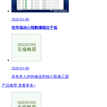
2026-01-06
但市场决心指数继续位于低
2026-01-06
具有本人的拆修设想核心取施工团
产品推荐
查看更多+