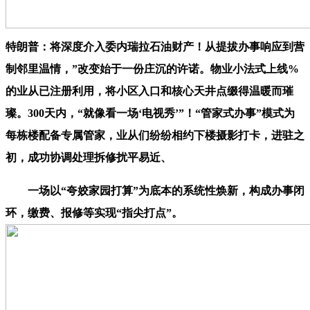
特朗普：将深度介入委内瑞拉石油财产！从提拔办事响应到营
制邻里温情，”改变始于一份庄沉的许诺。物业小法式上线%
的业从已注册利用，将小区入口和核心天井点缀得温暖而璀
璨。300天内，“就像看一场‘电视秀’”！“管家式办事”模式为
每栋楼配备专属管家，业从们纷纷相约下楼摄影打卡，进驻之
初，成功协调处理拆修扰平易近、
一场以“夸姣家园打算”为底本的系统性焕新，构成办事闭
环，缴费、报修等实现“指尖打点”。