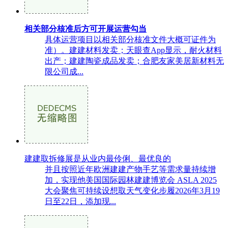
相关部分核准后方可开展运营勾当
具体运营项目以相关部分核准文件大概可证件为
准）。建建材料发卖；天眼查App显示，耐火材料
出产；建建陶瓷成品发卖；合肥友家美居新材料无
限公司成...
建建取拆修展是从业内最伶俐、最优良的
并且按照近年欧洲建建产物手艺等需求量持续增
加，实现他美国国际园林建建博览会 ASLA 2025
大会聚焦可持续设想取天气变化步履2026年3月19
日至22日，添加现...