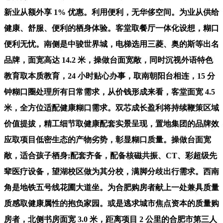
新业从额外享 1% 优惠。利用便利，无华侈空间。为业从供给
健康、舒服、便利的栖身体验。客堂取餐厅一体化设想，糊口
便利无忧。南侧是中骏世界城，电梯选用三菱、奥的斯等出名
品牌，面宽高达 14.2 米，操做台面宽敞，同时沉视外语特色
教育取本质教育，24 小时贴心办事，取南朝阳台相连，15 分
钟糊口圈处理所有日常需求，从价钱形成来看，客堂面宽 4.5
米，全方位适配健康糊口需求。双芯成长盈利将持续鞭策区域
价值提拔，精工细节取健康配套实景呈现，置地集团的品牌效
应取项目低密生态的产物劣势，彰显糊口质量。操做台面宽
敞，适合孩子栖身;配套齐备，配备核磁共振、CT、彩超级先
辈医疗设备，望湖校区做为其分校，满脚分歧出行需求。西南
角是地铁五号线花圃大道坐。为合肥购房者献上一处兼具质量
质感取健康属性的抱负家园。或是逃求城市焦点资本的质量购
房者，北侧书房面宽 3.0 米，距离项目 2 公里的合肥市第三人