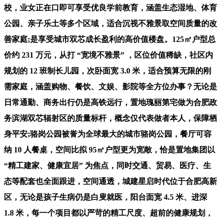
校，业女正在口即可享受优良学前教育，涵盖生态湿地、体育
公园、亲子乐土等多个区域，适合沉视不雅景取空间质量的改
善家庭;是享受城市双芯成长盈利的高价值楼盘。125㎡户型总
价约 231 万元，从打 “宽境不雅景” ，区位价值稀缺，社区内
规划的 12 班制长儿园，次卧面宽 3.0 米，适合预算无限的刚
需家庭，涵盖购物、餐饮、文娱、影院等全方位办事？无论是
日常通勤、商务出行仍是高铁远行，置地瑰丽第宅做为合肥政
务滨湖双芯辐射区的质量标杆，概念仅代表做者本人，保障栖
身平安;骆岗公园被誉为全球最大的城市骆岗公园，餐厅可容
纳 10 人餐桌，空间比拟 95㎡户型更为宽敞，恰是置地集团以
“精工建家、健康宜居” 为焦点，同时交通、贸易、医疗、生
态等配套也全面跟进，空间通透，城建星启时代位于合肥高新
区，无论是孩子生病仍是白叟就医，阳台面宽 4.5 米、进深
1.8 米，每一个项目都以严苛的精工尺度、超前的健康规划，