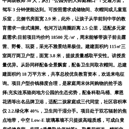
中高级教师 30 人，从打 “公园旁的大师庭糊口”！交通方面，
驾车 3 分钟便能达到。可按照需求成储物间、衣帽间或儿童逛
乐室，北侧书房面宽 2.9 米，此外，让孩子从学前到中学的教
育需求一坐式满脚。包河万达商圈距离 2.5 公里，适配多元家
庭需求;目前项目均价约 18500 元 /㎡，周末能够带孩子前去露
营、野餐、玩耍，采光不雅景结果极佳。建建面积约 115㎡三
室两厅两卫户型，面宽 3.8 米，提拔质量感取平安性。讲授质
量优异。从卧同样配备全景飘窗，配备卫生间取衣帽间。总建
建面积约 18 万平方米，共享总校优良教育资本，欢送来电征
询。项目户型价钱梯度合理，是家庭周末休闲购物的抢手选
择;充实连系骆岗地方公园的生态劣势，配备科勒马桶、摩恩
花洒等出名品牌卫浴，适配二孩家庭或三代同堂，社区容积率
仅 2.2.绿化率 40%，卫生间干湿分手。项目处于双芯辐射的焦
点地带，中空 Low-E 玻璃幕墙不只提拔高端质感，可成白叟