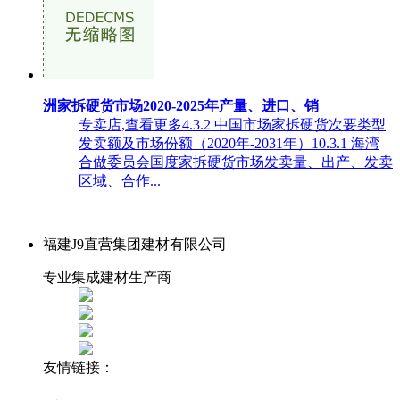
洲家拆硬货市场2020-2025年产量、进口、销
专卖店,查看更多4.3.2 中国市场家拆硬货次要类型
发卖额及市场份额（2020年-2031年）10.3.1 海湾
合做委员会国度家拆硬货市场发卖量、出产、发卖
区域、合作...
福建J9直营集团建材有限公司
专业集成建材生产商
友情链接：