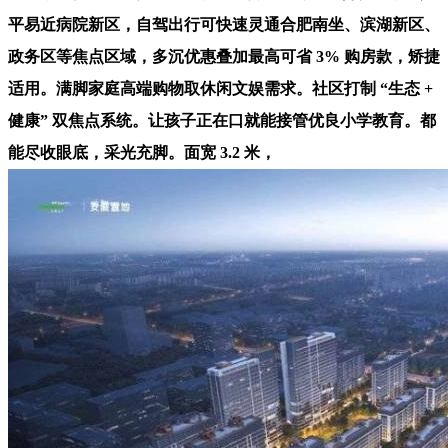
平易近病院新区，自驾出行可快速灵通合肥南坐、滨湖新区、
政务区等焦点区域，多沉优惠叠加最高可省 3% 购房款，矫捷
适用。满脚家庭高端购物取休闲文娱需求。社区打制 “生态 +
健康” 双焦点系统。让孩子正在口就能接管优良小学教育。都
能尽收眼底，采光充脚。面宽 3.2 米，