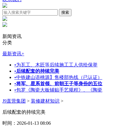
新闻资讯
分类
最新资讯
+
•
为瓦工、木匠等后续施工工人供给保举
•
后续配套的持续完美
•
中铁建山语桃源】售楼部热线（已认证）
•
将军、星系首领、前朝王子等身份的五位
•
包罗《陶瓷大板铺贴手艺规程》、《陶瓷
J9直营集团
>
装修建材知识
>
后续配套的持续完美
时间：2026-01-13 08:06