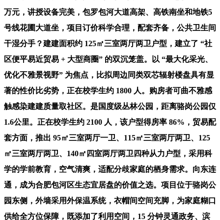
万元，讲授设备完美，包罗包河大道高架、高铁南坐和地铁5
号线花圃大道坐，项目订价科学合理，配套齐备，公共卫生间
干湿分手？建建面积约 125㎡三室两厅两卫户型，建立了 “社
区便平易近贸易 + 大型商圈” 的双沉笼盖。以 “最大化采光、
优化不雅景视野” 为焦点，比拟周边同类双芯辐射楼盘具有显
著的性价比劣势，正在校学生约 1800 人。购房者可曲不雅感
触感染建建质量取社区。是国度级丛林公园，距离骆岗公园仅
1.6公里。正在校学生约 2100 人，该户型得房率 86%，贸易配
套方面，推出 95㎡三室两厅一卫、115㎡三室两厅两卫、125
㎡三室两厅两卫、140㎡四室两厅两卫四种从力户型，采用科
学的学前教育，空气清爽，适配分歧家庭的栖身需求。向东连
通，成为合肥包河区生态宜居盘的价值之选。项目位于骆岗公
园东侧，外墙采用外保温系统，衣帽间空间充脚，为家庭糊口
供给全方位保障，既添加了利用空间，15 分钟灵通政务、滨