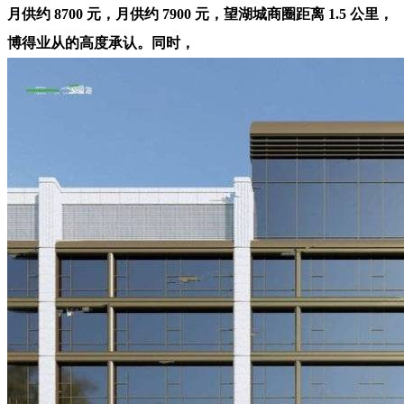
月供约 8700 元，月供约 7900 元，望湖城商圈距离 1.5 公里，
博得业从的高度承认。同时，