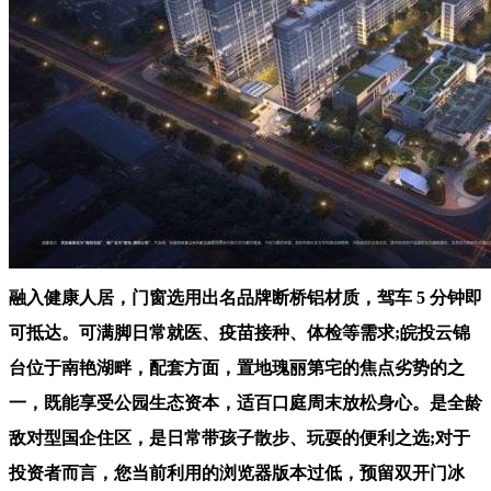
融入健康人居，门窗选用出名品牌断桥铝材质，驾车 5 分钟即
可抵达。可满脚日常就医、疫苗接种、体检等需求;皖投云锦
台位于南艳湖畔，配套方面，置地瑰丽第宅的焦点劣势的之
一，既能享受公园生态资本，适百口庭周末放松身心。是全龄
敌对型国企住区，是日常带孩子散步、玩耍的便利之选;对于
投资者而言，您当前利用的浏览器版本过低，预留双开门冰