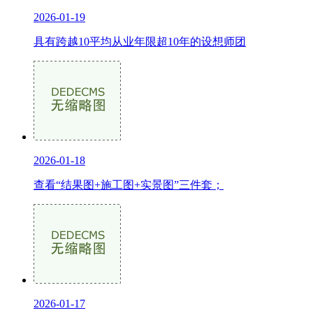
2026-01-19
具有跨越10平均从业年限超10年的设想师团
2026-01-18
查看“结果图+施工图+实景图”三件套；
2026-01-17