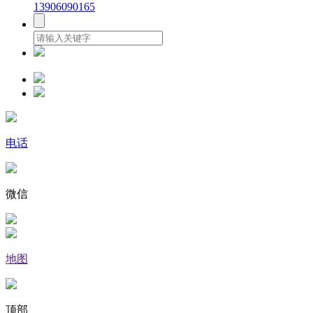
13906090165
电话
微信
地图
顶部