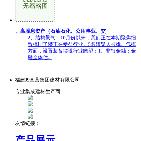
、高股息资产（石油石化、公用事业、交
2、结构景气，10月份以来，我们正在本期聚焦细
致梳理了潜正在受益行业。5名嫌疑人被擒。气概
方面，设置装备摆设行业瞻望：1、非银金融：金
融全体估...
福建J9直营集团建材有限公司
专业集成建材生产商
友情链接：
产品展示