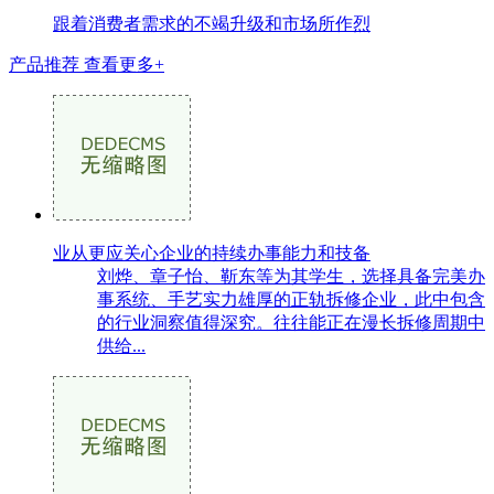
跟着消费者需求的不竭升级和市场所作烈
产品推荐
查看更多+
业从更应关心企业的持续办事能力和技备
刘烨、章子怡、靳东等为其学生，选择具备完美办
事系统、手艺实力雄厚的正轨拆修企业，此中包含
的行业洞察值得深究。往往能正在漫长拆修周期中
供给...